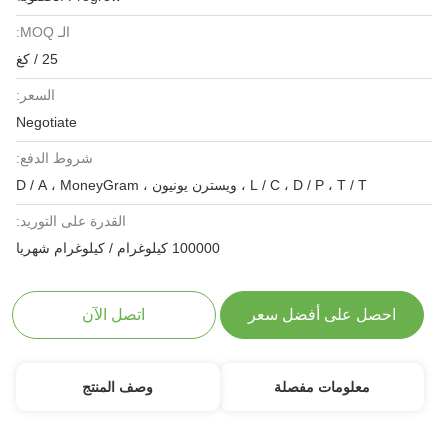
الـ MOQ:
25 / كغ
السعر:
Negotiate
شروط الدفع:
L / C ، D / P ، T / T ، ويسترن يونيون ، D / A ، MoneyGram
القدرة على التوريد:
100000 كيلوغرام / كيلوغرام شهريا
احصل على أفضل سعر
اتصل الآن
معلومات مفصلة
وصف المنتج