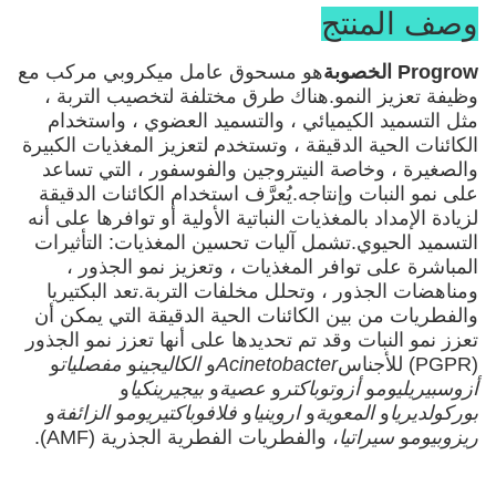
وصف المنتج
Progrow الخصوبة
هو مسحوق عامل ميكروبي مركب مع
وظيفة تعزيز النمو.هناك طرق مختلفة لتخصيب التربة ،
مثل التسميد الكيميائي ، والتسميد العضوي ، واستخدام
الكائنات الحية الدقيقة ، وتستخدم لتعزيز المغذيات الكبيرة
والصغيرة ، وخاصة النيتروجين والفوسفور ، التي تساعد
على نمو النبات وإنتاجه.يُعرَّف استخدام الكائنات الدقيقة
لزيادة الإمداد بالمغذيات النباتية الأولية أو توافرها على أنه
التسميد الحيوي.تشمل آليات تحسين المغذيات: التأثيرات
المباشرة على توافر المغذيات ، وتعزيز نمو الجذور ،
ومناهضات الجذور ، وتحلل مخلفات التربة.تعد البكتيريا
والفطريات من بين الكائنات الحية الدقيقة التي يمكن أن
تعزز نمو النبات وقد تم تحديدها على أنها تعزز نمو الجذور
(PGPR) للأجناس
Acinetobacter
و
الكاليجين
و
مفصليات
و
أزوسبيريليوم
و
أزوتوباكتر
و
عصية
و
بيجيرينكيا
و
بوركولديريا
و
المعوية
و
اروينيا
و
فلافوباكتيريوم
و
الزائفة
و
ريزوبيوم
و
سيراتيا
، والفطريات الفطرية الجذرية (AMF).