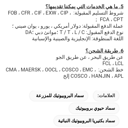
5. ما هي الخدمات التي يمكننا تقديمها؟
شروط التسليم المقبولة: FOB ، CFR ، CIF ، EXW ، CIP ، 
FCA ، CPT ；
عملة الدفع المقبولة: دولار أمريكي ، يورو ، يوان صيني ؛
نوع الدفع المقبول: T / T ، L / C ؛موانئ دبي ؛DA
اللغة المنطوقة: الإنجليزية والصينية والإسبانية
6. طريقة الشحن؟
عن طريق البحر ، عن طريق الجو
FCL ، LCL
خط الشحن: CMA ، MAERSK ، OOCL ، COSCO ، EMC ، 
COSCO ، HANJIN ، APL إلخ
العلامات:
سماد البروبيوتيك للمزرعة
سماد حيوي بروبيوتيك
سماد بكتيريا البروبيوتيك النباتية