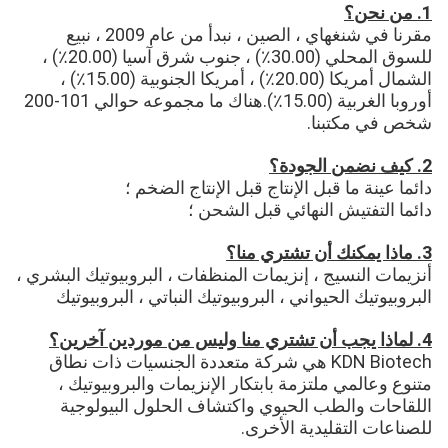
1. من نحن؟
مقرنا في شنغهاي ، الصين ، نبدأ من عام 2009 ، نبيع 
للسوق المحلي (30.00٪) ، جنوب شرق آسيا (20.00٪) ، 
الشمال 
أمريكا (20.00٪) ، أمريكا الجنوبية (15.00٪) ، 
أوروبا الغربية (15.00٪).هناك ما مجموعه حوالي 101-200 
شخص في مكتبنا.
2. كيف نضمن الجودة؟
دائما عينة ما قبل الإنتاج قبل الإنتاج الضخم ؛
دائما التفتيش النهائي قبل الشحن ؛
3. ماذا يمكنك أن تشتري منا؟
أنزيمات النسيج ، إنزيمات المنظفات ، البروبيوتيك البشري ، 
البروبيوتيك الحيواني ، البروبيوتيك النباتي ، البروبيوتيك
4. لماذا يجب أن تشتري منا وليس من موردين آخرين؟
KDN Biotech هي شركة متعددة الجنسيات ذات نطاق 
متنوع وعالمي ملتزمة بابتكار الإنزيمات والبروبيوتيك ، 
اللقاحات والطب الحيوي واكتشاف الحلول البيولوجية 
للصناعات التقليدية الأخرى.