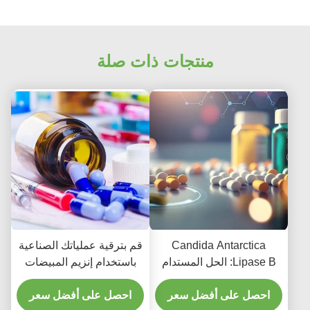
منتجات ذات صلة
Candida Antarctica
قم بترقية عملياتك الصناعية
Lipase B: الحل المستدام
باستخدام إنزيم المبيضات
للكيمياء الخضراء في
المتكيف مع البرودة في
الصناعة
احصل على أفضل سعر
أنتاركتيكا ليباز بي
احصل على أفضل سعر