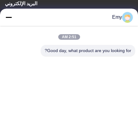
البريد الإلكتروني
panxy@vlandgroup.com
Emy
وقت العمل
2:51 AM
9:00-17:30
Good day, what product are you looking for?
عنواننا
العنوان
RM304 ، المبنى 6 ، رقم 88 طريق شنغرونغ ، منطقة بودونغ ، شنغهاي ،
جمهورية الصين الشعبية
الهاتف
86-021-50805885
الصين جودة جيدة انزيم النسيج المورد. حقوق الطبع والنشر © -2026