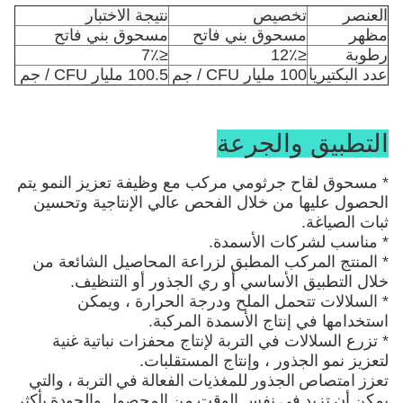
العنصر
تخصيص
نتيجة الاختبار
مظهر
مسحوق بني فاتح
مسحوق بني فاتح
رطوبة
≤12٪
≤7٪
عدد البكتيريا
100 مليار CFU / جم
100.5 مليار CFU / جم
التطبيق والجرعة
* مسحوق لقاح جرثومي مركب مع وظيفة تعزيز النمو يتم 
الحصول عليها من خلال الفحص عالي الإنتاجية وتحسين 
ثبات الصياغة. 
* مناسب لشركات الأسمدة. 
* المنتج المركب المطبق لزراعة المحاصيل الشائعة من 
خلال التطبيق الأساسي أو ري الجذور أو التنظيف. 
* السلالات تتحمل الملح ودرجة الحرارة ، ويمكن 
استخدامها في إنتاج الأسمدة المركبة.
* تزرع السلالات في التربة لإنتاج محفزات نباتية غنية 
لتعزيز نمو الجذور ، وإنتاج المستقلبات.
تعزز امتصاص الجذور للمغذيات الفعالة في التربة ، والتي 
يمكن أن تزيد في نفس الوقت من المحصول والجودة بأكثر 