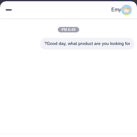
panxy@vlandgroup.com
Emy
وقت العمل
6:49 PM
9:00-17:30
Good day, what product are you looking for?
عنواننا
العنوان
RM304 ، المبنى 6 ، رقم 88 طريق شنغرونغ ، منطقة بودونغ ، شنغهاي ،
جمهورية الصين الشعبية
الهاتف
86-021-50805885
الصين جودة جيدة انزيم النسيج المورد. حقوق الطبع والنشر © -2026