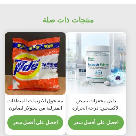
منتجات ذات صلة
دليل محفزات تبييض
مسحوق الانزيمات المنظفات
الأكسجين: درجة الحرارة
المنزلية من سلولاز لصابون
المنخفضة؟ | كيه دي ان
الملابس اكثر اشراقا ونظافة
للتكنولوجيا الحيوية
احصل على أفضل سعر
احصل على أفضل سعر