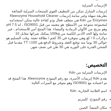
الإنزيمات المنزلية
إنزيمات المنازل تمكن من التنظيف القوي للمنتجات المنزلية الشائعة
بطريقة سهلة وغير سامة.إنزيمات Kleenzyme Household Cleaner
Enzymes من Kdn هي منظف فعال وذو كفاءة عالية يمكن استخدامه
لمجموعة متنوعة من الأسطح. هو معتمد من قبل ISO9001 ، له pH 7.5
وهو مزيج من الألوان الرمادية والبيضاء. هذا المنتج آمن للاستخدام ، غير
سامة ولها الحد الأدنى للكمية من 100kg.يمكنك شرائها مقابل 10
دولارات.0 / كغ وهي متوفرة في 35 كجم / بطاقة تعبئة. وقت التسليم هو
حوالي 30 يوما منذ توقيع العقد وشروط الدفع هي 100٪ TT مقدما قبل
الشحن.القدرة على التوريد هي 30 طن في نصف شهر.
التخصيص:
الإنزيمات المنزلية من Kdn
يقدم Kdn إنزيمات الأسرة، مع رقم النموذج Kleenzyme. هذا المنتج قد
تم اعتماده مع ISO9001 وهو متوفر مع الميزات التالية:
اسم العلامة التجارية: Kdn
رقم النموذج: كلينزيم
مكان المنشأ: الصين