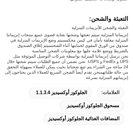
التعبئة والشحن:
التعبئة والشحن للأنزيمات المنزلية
إنزيماتنا المنزلية سيتم تعبئتها وشحنها بعناية قصوى جميع منتجات إنزيماتنا
المنزلية مغلقة بأمان في كيس محكمسيتم وضع الإنزيمات المنزلية في
صندوق من الورق المقوى لحمايتها أثناء الشحنسيتم إغلاق الصندوق
بالشريط ووضع علامة عليها مع معلومات الشحن المناسبة
نحن نرسل إنزيماتنا المنزلية بواسطة شركات التوصيل الموثوقة مثل
UPS و FedEx و USPS. نحن نضمن أن جميع الطلبات سيتم شحنها خلال
24 ساعة من الشراء.يتم تتبع شحناتنا بحيث يمكن للعملاء بسهولة التحقق
من حالة طلباتهمنحن نقدم أيضاً الشحن السريع للعملاء الذين يحتاجون إلى
إنزيماتهم المنزلية بسرعة
العلامات:
الجلوكوز أوكسيديز 1.1.3.4
مسحوق الجلوكوز أوكسيديز
المضافات الغذائية الجلوكوز أوكسيديز