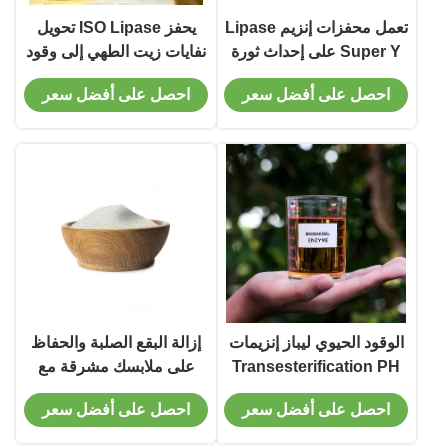
تعمل محفزات إنزيم Lipase
يحفز ISO Lipase تحويل
Super Y على إحداث ثورة
نفايات زيت الطهي إلى وقود
في إنتاج الديزل الحيوي
الديزل الحيوي
احصل على أفضل سعر
احصل على أفضل سعر
الوقود الحيوي ليباز إنزيمات
إزالة البقع الصلبة والحفاظ
Transesterification PH
على ملابسك مشرقة مع
6.0 - 8.0
إنزيمات للمطهر
احصل على أفضل سعر
احصل على أفضل سعر