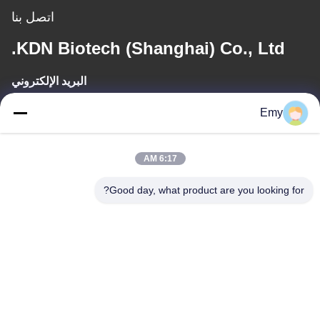
اتصل بنا
KDN Biotech (Shanghai) Co., Ltd.
البريد الإلكتروني
panxy@vlandgroup.com
Emy
وقت العمل
6:17 AM
9:00-17:30
Good day, what product are you looking for?
عنواننا
العنوان
RM304 ، المبنى 6 ، رقم 88 طريق شنغرونغ ، منطقة بودونغ ، شنغهاي ،
جمهورية الصين الشعبية
الهاتف
86-021-50805885