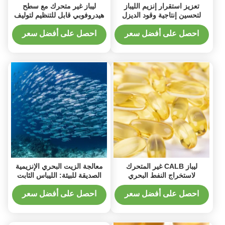
تعزيز استقرار إنزيم الليباز
ليباز غير متحرك مع سطح
لتحسين إنتاجية وقود الديزل
هيدروفوبي قابل للتنظيم لتوليف
الحيوي وجودته
إسترات النكهة
احصل على أفضل سعر
احصل على أفضل سعر
ليباز CALB غير المتحرك
معالجة الزيت البحري الإنزيمية
لاستخراج النفط البحري
الصديقة للبيئة: الليباس الثابت
المستدام وتكريره
Novozym 435 في التحليل
الحيوي
احصل على أفضل سعر
احصل على أفضل سعر