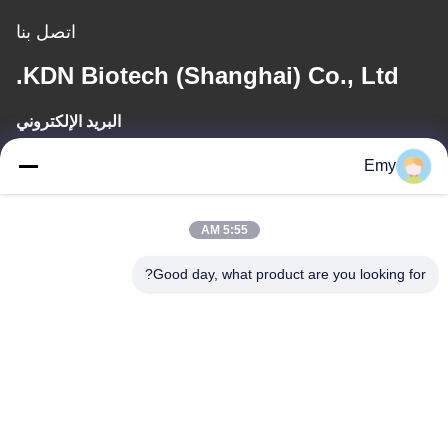
اتصل بنا
KDN Biotech (Shanghai) Co., Ltd.
البريد الإلكتروني
panxy@vlandgroup.com
Emy
وقت العمل
5:55 AM
9:00-17:30
Good day, what product are you looking for?
عنواننا
العنوان
RM304 ، المبنى 6 ، رقم 88 طريق شنغرونغ ، منطقة بودونغ ، شنغهاي ،
جمهورية الصين الشعبية
الهاتف
86-021-50805885