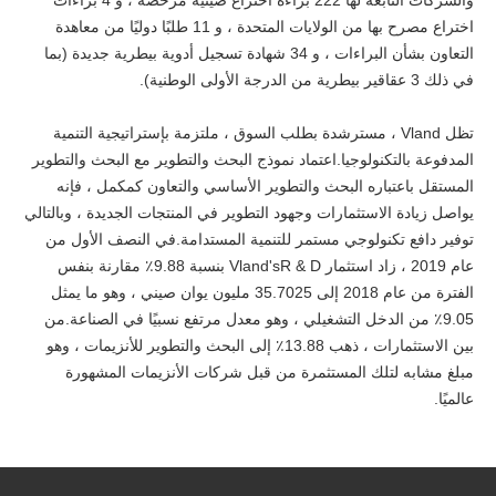
والشركات التابعة لها 222 براءة اختراع صينية مرخصة ، و 4 براءات
اختراع مصرح بها من الولايات المتحدة ، و 11 طلبًا دوليًا من معاهدة
التعاون بشأن البراءات ، و 34 شهادة تسجيل أدوية بيطرية جديدة (بما
في ذلك 3 عقاقير بيطرية من الدرجة الأولى الوطنية).
تظل Vland ، مسترشدة بطلب السوق ، ملتزمة بإستراتيجية التنمية
المدفوعة بالتكنولوجيا.اعتماد نموذج البحث والتطوير مع البحث والتطوير
المستقل باعتباره البحث والتطوير الأساسي والتعاون كمكمل ، فإنه
يواصل زيادة الاستثمارات وجهود التطوير في المنتجات الجديدة ، وبالتالي
توفير دافع تكنولوجي مستمر للتنمية المستدامة.في النصف الأول من
عام 2019 ، زاد استثمار Vland'sR & D بنسبة 9.88٪ مقارنة بنفس
الفترة من عام 2018 إلى 35.7025 مليون يوان صيني ، وهو ما يمثل
9.05٪ من الدخل التشغيلي ، وهو معدل مرتفع نسبيًا في الصناعة.من
بين الاستثمارات ، ذهب 13.88٪ إلى البحث والتطوير للأنزيمات ، وهو
مبلغ مشابه لتلك المستثمرة من قبل شركات الأنزيمات المشهورة
عالميًا.