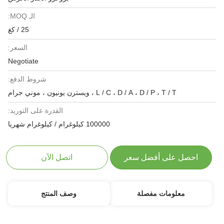
الـ MOQ:
25 / كغ
السعر:
Negotiate
شروط الدفع:
L / C ، D / A ، D / P ، T / T ، ويسترن يونيون ، موني جرام
القدرة على التوريد:
100000 كيلوغرام / كيلوغرام شهريا
احصل على أفضل سعر
اتصل الآن
معلومات مفصلة
وصف المنتج