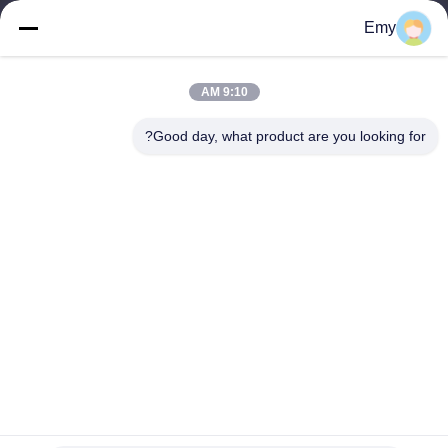
panxy@vlandgroup.com
Emy
وقت العمل
9:10 AM
9:00-17:30
Good day, what product are you looking for?
عنواننا
العنوان
RM304 ، المبنى 6 ، رقم 88 طريق شنغرونغ ، منطقة بودونغ ، شنغهاي ،
جمهورية الصين الشعبية
الهاتف
86-021-50805885
الصين جودة جيدة انزيم النسيج المورد. حقوق الطبع والنشر © -2026
KDN Biotech (Shanghai) Co., Ltd. جميع الحقوق محفوظة