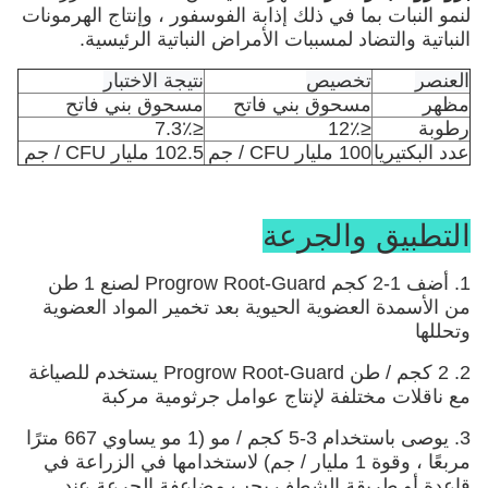
لنمو النبات بما في ذلك إذابة الفوسفور ، وإنتاج الهرمونات
النباتية والتضاد لمسببات الأمراض النباتية الرئيسية.
العنصر
تخصيص
نتيجة الاختبار
مظهر
مسحوق بني فاتح
مسحوق بني فاتح
رطوبة
≤12٪
≤7.3٪
عدد البكتيريا
100 مليار CFU / جم
102.5 مليار CFU / جم
التطبيق والجرعة
1. أضف 1-2 كجم Progrow Root-Guard لصنع 1 طن 
من الأسمدة العضوية الحيوية بعد تخمير المواد العضوية 
وتحللها
2. 2 كجم / طن Progrow Root-Guard يستخدم للصياغة 
مع ناقلات مختلفة لإنتاج عوامل جرثومية مركبة 
3. يوصى باستخدام 3-5 كجم / مو (1 مو يساوي 667 مترًا 
مربعًا ، وقوة 1 مليار / جم) لاستخدامها في الزراعة في 
قاعدة أو طريقة الشطف.يجب مضاعفة الجرعة عند 