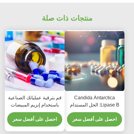
منتجات ذات صلة
Candida Antarctica
قم بترقية عملياتك الصناعية
Lipase B: الحل المستدام
باستخدام إنزيم المبيضات
للكيمياء الخضراء في
المتكيف مع البرودة في
الصناعة
احصل على أفضل سعر
أنتاركتيكا ليباز بي
احصل على أفضل سعر