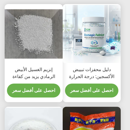
دليل محفزات تبييض
إنزيم الغسيل الأبيض
الأكسجين: درجة الحرارة
الرمادي يزيد من كفاءة
المنخفضة؟ | كيه دي ان
غسيل الملابس
للتكنولوجيا الحيوية
احصل على أفضل سعر
احصل على أفضل سعر