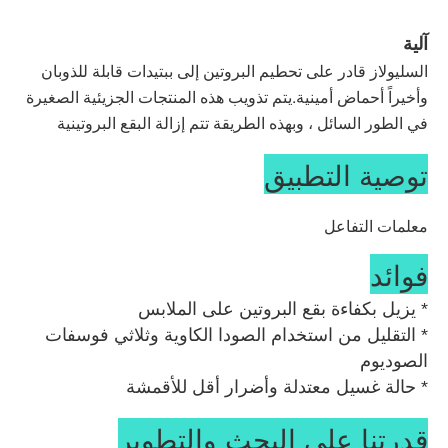
آلية
السليولاز قادر على تحطيم البروتين إلى ببتيدات قابلة للذوبان
وأخيراً أحماض أمينية.يتم تذويب هذه المنتجات الجزيئية الصغيرة
في الطور السائل ، وبهذه الطريقة تتم إزالة البقع البروتينية
توصية التطبيق
معلمات التفاعل
المنتج لديه درجة حموضة ودرجة حرارة تشغيل واسعة تتراوح
فوائد
من pH 8.5-11.0 و 25 -60 ℃.يحدث فقدان النشاط خارج هذه
النطاقات.
* يزيل بكفاءة بقع البروتين على الملابس
* التقليل من استخدام الصودا الكاوية وثلاثي فوسفات 
الجرعة الموصى بها
الصوديوم
الجرعة الموصى بها هي 0.3-1.5٪.يجب خلط المنتج بكمية
* حالة غسيل معتدلة وأضرار أقل للأقمشة
صغيرة من المنظف أولاً قبل المعالجة الإضافية.يجب أن تتكيف
الجرعة المثلى مع غرض التنظيف الدقيق.
قدرتنا على البحث والتطوير