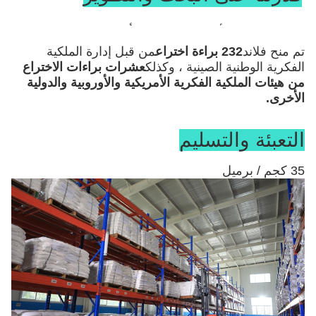
على الرغم من أن شركة Vland تأسست في عام 2005 
، إلا أنها سرعان ما أصبحت شركة هائلة ، مدفوعة 
تم منح فلاند
232 براءة اختراع
من قبل إدارة الملكية
الفكرية الوطنية الصينية ، وكذلك
عشرات براءات الاختراع
بالابتكار ، مدعومة بفريقها المتخصص والمدرب تدريباً 
من هيئات الملكية الفكرية الأمريكية والأوروبية والدولية
عالياً.توظف المجموعة
26 دكتوراه وما يقرب من 300 
الأخرى
.
مشارك بدرجة ماجستير.
التعبئة والتسليم
35 كجم / برميل