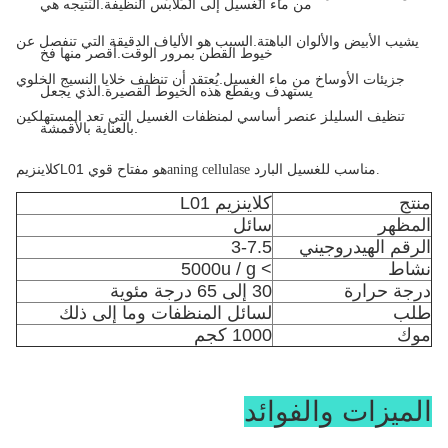
من ماء الغسيل إلى الملابس النظيفة.النتيجه هي
يشيب الأبيض والألوان الباهتة.السبب هو الألياف الدقيقة التي تنفصل عن
خيوط القطن بمرور الوقت.أقصر منها فخ
جزيئات الأوساخ من ماء الغسيل.يُعتقد أن تنظيف خلايا النسيج الخلوي
يستهدف ويقطع هذه الخيوط القصيرة.الذي يجعل
تنظيف السليلز عنصر أساسي لمنظفات الغسيل التي تعد المستهلكين
بالعناية بالأقمشة.
L01 هو مفتاح قوي
كلاينزيم
aning cellulase مناسب للغسيل البارد.
منتج
كلاينزيم L01
المظهر
سائل
الرقم الهيدروجيني
3-7.5
نشاط
> 5000u / g
درجة حرارة
30 إلى 65 درجة مئوية
طلب
لسائل المنظفات وما إلى ذلك
موك
1000 كجم
الميزات والفوائد