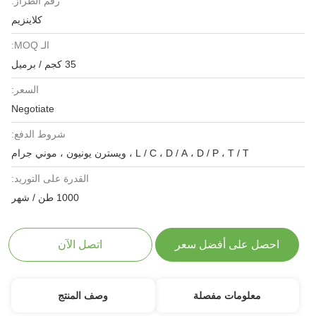
رقم الطراز:
كلاينزيم
الـ MOQ:
35 كجم / برميل
السعر:
Negotiate
شروط الدفع:
L / C ، D / A ، D / P ، T / T ، ويسترن يونيون ، موني جرام
القدرة على التوريد:
1000 طن / شهر
احصل على أفضل سعر
اتصل الآن
معلومات مفصلة
وصف المنتج