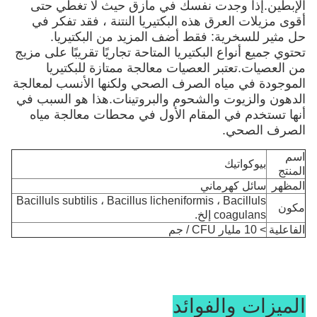
الإبطين.إذا وجدت نفسك في مأزق حيث لا تغطي حتى
أقوى مزيلات العرق هذه البكتيريا النتنة ، فقد تفكر في
حل مثير للسخرية: فقط أضف المزيد من البكتيريا
.
تحتوي جميع أنواع البكتيريا المتاحة تجاريًا تقريبًا على مزيج
من العصيات.تعتبر العصيات معالجة ممتازة للبكتيريا
الموجودة في مياه الصرف الصحي ولكنها الأنسب لمعالجة
الدهون والزيوت والشحوم والبروتينات.هذا هو السبب في
أنها تستخدم في المقام الأول في محطات معالجة مياه
الصرف الصحي.
اسم
بيوكواتيك
المنتج
المظهر
سائل كهرماني
Bacilluls subtilis ، Bacillus licheniformis ، Bacilluls
مكون
coagulans إلخ.
الفاعلية
> 10 مليار CFU / جم
الميزات والفوائد