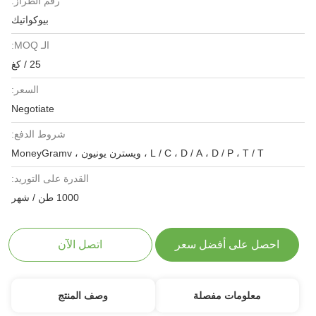
رقم الطراز:
بيوكواتيك
الـ MOQ:
25 / كغ
السعر:
Negotiate
شروط الدفع:
L / C ، D / A ، D / P ، T / T ، ويسترن يونيون ، MoneyGramv
القدرة على التوريد:
1000 طن / شهر
احصل على أفضل سعر
اتصل الآن
معلومات مفصلة
وصف المنتج