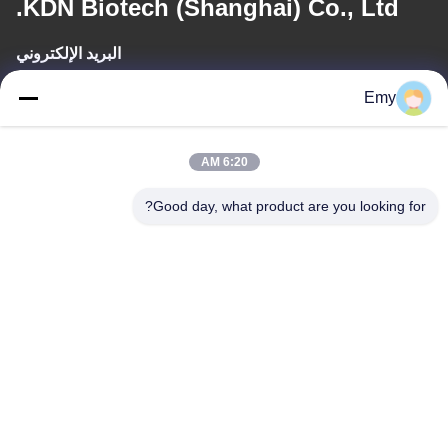
KDN Biotech (Shanghai) Co., Ltd.
البريد الإلكتروني
panxy@vlandgroup.com
Emy
وقت العمل
6:20 AM
9:00-17:30
Good day, what product are you looking for?
عنواننا
العنوان
RM304 ، المبنى 6 ، رقم 88 طريق شنغرونغ ، منطقة بودونغ ، شنغهاي ،
جمهورية الصين الشعبية
الهاتف
86-021-50805885