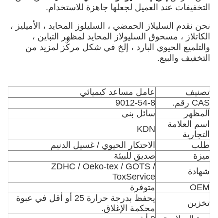
التخفيفات عند العميل لجعلها جاهزة للاستخدام.
نحن نقدم السليلاز الحمضي ، السليلوز المحايد ، الأميليز ،
الكاتلاز ، مسحوق السليولاز المحايد لمظهر التباين ،
والتلميع الحيوي البارد ، إلخ في شكل مركّز لمزيد من
التخفيف والبيع.
تصنيف
عامل مساعد كيميائي
CAS رقم.
9012-54-8
المظهر
سائل بني
اسم العلامة
KDN
التجارية
طلب
الاحتكار الحيوي / غسيل الدنيم
ميزة
صديق للبيئة
ZDHC / Oeko-tex / GOTS /
شهادة
ToxService
OEM
متوفرة
يحفظ بدرجة حرارة 25 أو أقل في عبوة
تخزين
محكمة الإغلاق.