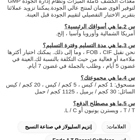
معدات الكشف كاملة الميزات ونظام إدارة الجودة GMP
لتوفير أقوى ضمان لمنتج عالي الجودة.يمكننا تزويد عملائنا
بتقرير الاختبار التفصيلي لتقييم الجودة قبل العينة.
س 2.ما هي أسواقك الرئيسية؟
أمريكا الشمالية وأوروبا وآسيا ، إلخ.
س 3.ما هي مدة التسليم وفترة التسليم؟
نحن نقبل FOB ، CIF ، وما إلى ذلك. يمكنك اختيار أكثرها
ملاءمة أو فعالية من حيث التكلفة بالنسبة لك.العينة في
غضون 5 أيام ، وطلب بالجملة في غضون 7 أيام.
س 4.ما هي مجموعتك؟
مسحوق: 1 كجم / كيس ، 5 كجم / كيس ، 20 كجم / كيس
السائل: 30 كجم / برميل ، 1125 كجم / حمل
س 5.ما هو مصطلح الدفع؟
T / T ، ويسترن يونيون أو L / C.
العلامات:
إنزيم السليولاز في صناعة النسيج