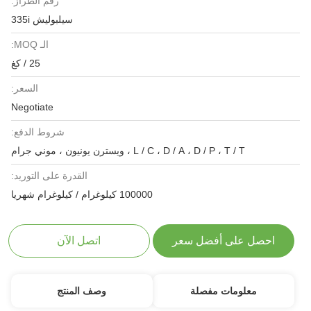
رقم الطراز:
سيلبوليش 335i
الـ MOQ:
25 / كغ
السعر:
Negotiate
شروط الدفع:
L / C ، D / A ، D / P ، T / T ، ويسترن يونيون ، موني جرام
القدرة على التوريد:
100000 كيلوغرام / كيلوغرام شهريا
احصل على أفضل سعر
اتصل الآن
معلومات مفصلة
وصف المنتج