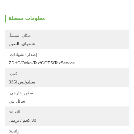
معلومات مفصلة
مكان المنشأ:
شنغهاي، الصين
إصدار الشهادات:
ZDHC/Oeko-Tex/GOTS/ToxService
اكتب:
سيلبوليش 335i
مظهر خارجي:
سائل بني
التعبئة:
30 كجم / برميل
رائحة: