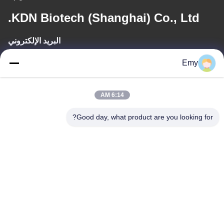
KDN Biotech (Shanghai) Co., Ltd.
البريد الإلكتروني
panxy@vlandgroup.com
Emy
وقت العمل
6:14 AM
9:00-17:30
Good day, what product are you looking for?
عنواننا
العنوان
RM304 ، المبنى 6 ، رقم 88 طريق شنغرونغ ، منطقة بودونغ ، شنغهاي ،
جمهورية الصين الشعبية
الهاتف
86-021-50805885