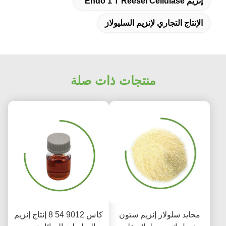
إنزيم Endo 1 T Reesei Cellulase
الإنتاج التجاري لإنزيم السليولاز
منتجات ذات صلة
محايد سلولاز إنزيم ستون
كاس 9012 54 8 إنتاج إنزيم