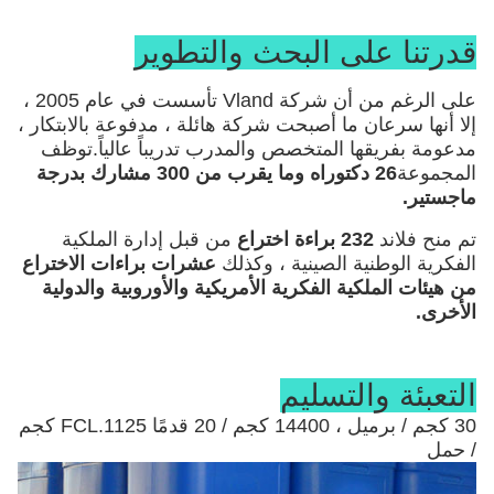
قدرتنا على البحث والتطوير
على الرغم من أن شركة Vland تأسست في عام 2005 ،
إلا أنها سرعان ما أصبحت شركة هائلة ، مدفوعة بالابتكار ،
مدعومة بفريقها المتخصص والمدرب تدريباً عالياً.توظف
المجموعة
26 دكتوراه وما يقرب من 300 مشارك بدرجة
ماجستير.
تم منح فلاند
232 براءة اختراع
من قبل إدارة الملكية
الفكرية الوطنية الصينية ، وكذلك
عشرات براءات الاختراع
من هيئات الملكية الفكرية الأمريكية والأوروبية والدولية
الأخرى.
التعبئة والتسليم
30 كجم / برميل ، 14400 كجم / 20 قدمًا FCL.1125 كجم
/ حمل