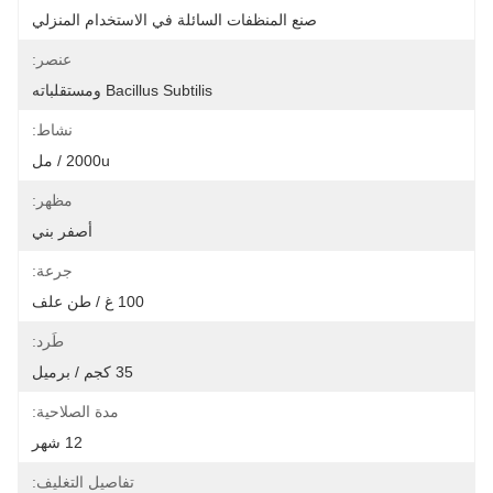
صنع المنظفات السائلة في الاستخدام المنزلي
عنصر:
Bacillus Subtilis ومستقلباته
نشاط:
2000u / مل
مظهر:
أصفر بني
جرعة:
100 غ / طن علف
طَرد:
35 كجم / برميل
مدة الصلاحية:
12 شهر
تفاصيل التغليف: