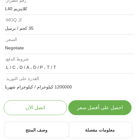
رقم الطراز:
كلاينزيم L40
الـ MOQ:
35 كجم / برميل
السعر:
Negotiate
شروط الدفع:
L / C ، D / A ، D / P ، T / T.
القدرة على التوريد:
1200000 كيلوجرام / كيلوجرام شهريا
احصل على أفضل سعر
اتصل الآن
معلومات مفصلة
وصف المنتج