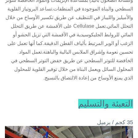
وغسالة الصحون باليد) بمساعدة الإنزيمات والمواد الخافضة للتوتر
السطحي والبناة الموجودة في المنظفات.تساعد البروتياز القلوية
والأميليز والليباز في التنظيف عن طريق تكسير الأوساخ من خلال
التحلل المائي.تعمل Cellulase على الأقمشة عن طريق التحلل
المائي للروابط الجليكوسيدية في الأقمشة التي تزيل الحشو أو
الزغب أو الوبر المرتبط بألياف القطن الدقيقة.كما أنها تعمل على
تحسين نعومة وإشراق الملابس البالية والباهتة.تعمل المواد
الخافضة للتوتر السطحي عن طريق خفض التوتر السطحي في
المحلول السائل ويعمل البناة من خلال توفير القلوية للمحلول
الذي يمنع الأوساخ من إعادة الالتصاق بالنسيج.
التعبئة والتسليم
35 كجم / برميل