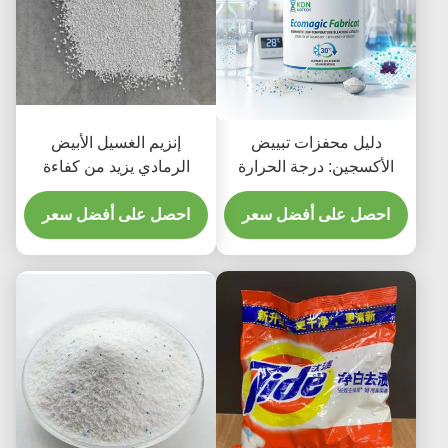
دليل محفزات تبييض
إنزيم الغسيل الأبيض
الأكسجين: درجة الحرارة
الرمادي يزيد من كفاءة
المنخفضة؟ | كيه دي ان
غسيل الملابس
للتكنولوجيا الحيوية
احصل على أفضل سعر
احصل على أفضل سعر