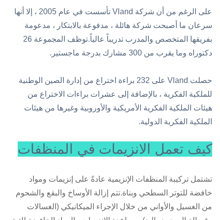
على الرغم من أن شركة Vland تأسست في عام 2005 ، إلا أنها
سرعان ما أصبحت شركة هائلة ، مدفوعة بالابتكار ، مدعومة
بفريقها المتخصص والمدرب تدريباً عالياً.توظف المجموعة 26
دكتوراه وما يقرب من 300 مشارك بدرجة ماجستير.
حصلت Vland على 232 براءة اختراع من إدارة الصين الوطنية
للملكية الفكرية ، بالإضافة إلى عشرات براءات الاختراع من
هيئات الملكية الفكرية الأمريكية والأوروبية وغيرها من هيئات
الملكية الفكرية الدولية.
كيف تعمل الانزيمات في المنظفات
تشتمل تركيبة المنظفات الإنزيمية عادةً على إنزيمات ومواد
خافضة للتوتر السطحي وبناة.تتم إزالة الأوساخ والبقع والشحوم
من الغسيل والأواني من خلال الإجراء الميكانيكي (الغسالات