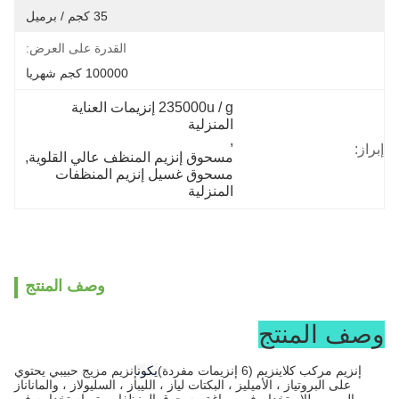
35 كجم / برميل
القدرة على العرض:
100000 كجم شهريا
235000u / g إنزيمات العناية 
المنزلية
, 
إبراز:
مسحوق إنزيم المنظف عالي القلوية
, 
مسحوق غسيل إنزيم المنظفات 
المنزلية
وصف المنتج
وصف المنتج
إنزيم مركب كلاينزيم (6 إنزيمات مفردة)
يكون
إنزيم مزيج حبيبي يحتوي
على البروتياز ، الأميليز ، البكتات لياز ، الليباز ، السليولاز ، والماناناز