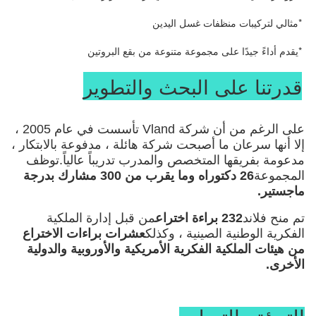
*
مثالي لتركيبات منظفات غسل اليدين
*
يقدم أداءً جيدًا على مجموعة متنوعة من بقع البروتين
قدرتنا على البحث والتطوير
على الرغم من أن شركة Vland تأسست في عام 2005 ،
إلا أنها سرعان ما أصبحت شركة هائلة ، مدفوعة بالابتكار ،
مدعومة بفريقها المتخصص والمدرب تدريباً عالياً.توظف
المجموعة
26 دكتوراه وما يقرب من 300 مشارك بدرجة
ماجستير.
تم منح فلاند
232 براءة اختراع
من قبل إدارة الملكية
الفكرية الوطنية الصينية ، وكذلك
عشرات براءات الاختراع
من هيئات الملكية الفكرية الأمريكية والأوروبية والدولية
الأخرى
.