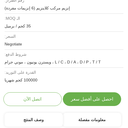
رقم الطراز:
إنزيم مركب كلاينزيم (6 إنزيمات مفردة)
الـ MOQ:
35 كجم / برميل
السعر:
Negotiate
شروط الدفع:
L / C ، D / A ، D / P ، T / T ، ويسترن يونيون ، موني جرام
القدرة على التوريد:
100000 كجم شهريا
احصل على أفضل سعر
اتصل الآن
معلومات مفصلة
وصف المنتج