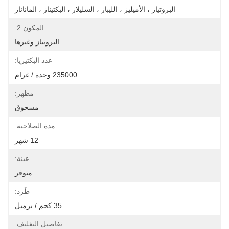
البروتياز ، الأميليز ، الليباز ، السليلاز ، البكتيناز ، الماناناز
المكون 2:
البروتياز وغيرها
عدد البكتيريا:
235000 وحدة / غرام
مظهر:
مسحوق
مدة الصلاحية:
12 شهر
عينة:
متوفر
طَرد:
35 كجم / برميل
تفاصيل التغليف: