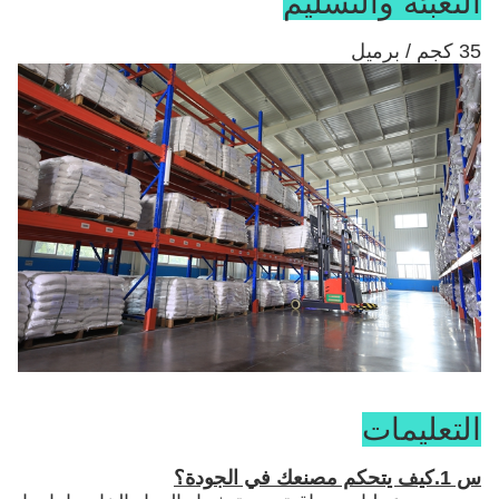
التعبئة والتسليم
35 كجم / برميل
التعليمات
س 1.كيف يتحكم مصنعك في الجودة؟