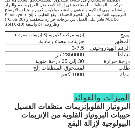
المصمم للاستخدام في صياغة مسحوق المنظفات.يتم استخدامه في
تركيبات المنظفات للمساعدة في إزالة البقع مثل العرق والدم والبراز
والنشا ومربى الفاكهة والدهون والعشب والآيس كريم ومختلف الأوساخ
البروتينية الغذائية ، مثل اللحوم.الحساء ، بقع الحليب ، إلخ. Kleenzyme
ALL 06 قادر على العمل في درجات حرارة منخفضة و (20-65 ℃)
وظروف pH واسعة (pH 6-10).
منتج
إنزيم مركب كلاينزيم (6 إنزيمات مفردة)
المظهر
جزيئات بيضاء رمادية
الرقم الهيدروجيني
3-7.5
نشاط
235000u / ز
درجة حرارة
30 إلى 65 درجة مئوية
طلب
لمسحوق المنظفات إلخ
موك
1000 كجم
الميزات والفوائد
البروتياز القلوي
إنزيمات منظفات الغسيل
حبيبات البروتياز القلوية من الإنزيمات
البيولوجية لإزالة البقع