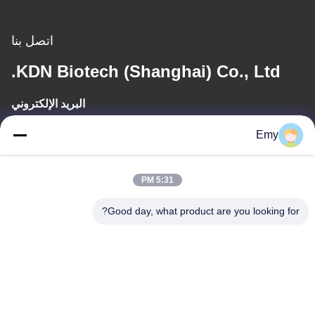
اتصل بنا
KDN Biotech (Shanghai) Co., Ltd.
البريد الإلكتروني
panxy@vlandgroup.com
Emy
وقت العمل
5:31 PM
9:00-17:30
Good day, what product are you looking for?
عنواننا
العنوان
RM304 ، المبنى 6 ، رقم 88 طريق شنغرونغ ، منطقة بودونغ ، شنغهاي ،
جمهورية الصين الشعبية
الهاتف