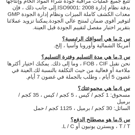
تتبع جميع عمليات مراقبة جودة شراء المواد الخام وإنتاجها
بدقة نظام إدارة ISO9001: 2008.إلى جانب ذلك ، فإن
معدات الكشف كاملة الميزات ونظام إدارة الجودة GMP
لتوفير أقوى ضمان لمنتج عالي الجودة.يمكننا تزويد عملائنا
بتقرير اختبار مفصل لتقييم الجودة قبل العينة.
س 2.ما هي أسواقك الرئيسية؟
أمريكا الشمالية وأوروبا وآسيا ، إلخ.
س 3.ما هي مدة التسليم وفترة التسليم؟
نحن نقبل FOB ، CIF ، وما إلى ذلك. يمكنك اختيار أكثرها
ملاءمة أو فعالية من حيث التكلفة بالنسبة لك.العينة في
غضون 5 أيام ، وطلب بالجملة في غضون 7 أيام.
س 4.ما هي مجموعتك؟
مسحوق: 1 كجم / كيس ، 5 كجم / كيس ، 35 كجم /
برميل
السائل: 30 كجم / برميل ، 1125 كجم / حمل
س 5.ما هو مصطلح الدفع؟
T / T ، ويسترن يونيون أو L / C.