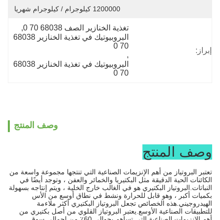
1200000 كيلوجرام / كيلوجرام شهريا
تغذية الخنازير الصف 68038 70 0
, 
البروبيوتيك في تغذية الخنازير 68038 
70 0
إبراز:
, 
البروبيوتيك في تغذية الخنازير 68038 
70 0
وصف المنتج
وصف المنتج
تعتبر البروتياز من أهم الإنزيمات الصناعية التي تنتجها مجموعة واسعة من
الكائنات الحية الدقيقة مثل البكتيريا والخمائر والعفن ، وتوجد أيضًا في
النباتات.
البروتياز البكتيري هو في الغالب خارج الخلية ، ويتم إنتاجه بسهولة
بكميات أكبر ، وهو قابل للحرارة ونشط في نطاق أوسع من الأس
الهيدروجيني.
هذه الخصائص تجعل البروتياز البكتيري أكثر ملاءمة
للتطبيقات الصناعية الأوسع.يعتبر البروتياز القلوي من أصل بكتيري من
أهم الإنزيمات الصناعية التي تساهم بحوالي 60٪ من إجمالي سوق