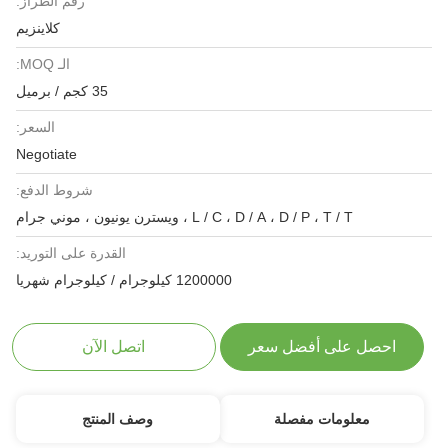
رقم الطراز:
كلاينزيم
الـ MOQ:
35 كجم / برميل
السعر:
Negotiate
شروط الدفع:
L / C ، D / A ، D / P ، T / T ، ويسترن يونيون ، موني جرام
القدرة على التوريد:
1200000 كيلوجرام / كيلوجرام شهريا
احصل على أفضل سعر
اتصل الآن
معلومات مفصلة
وصف المنتج