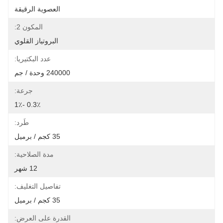
العصوية الرقيقة
المكون 2:
البروتياز القلوي
عدد البكتيريا:
240000 وحدة / جم
جرعة:
0.3٪ -1٪
طَرد:
35 كجم / برميل
مدة الصلاحية:
12 شهر
تفاصيل التغليف:
35 كجم / برميل
القدرة على العرض: