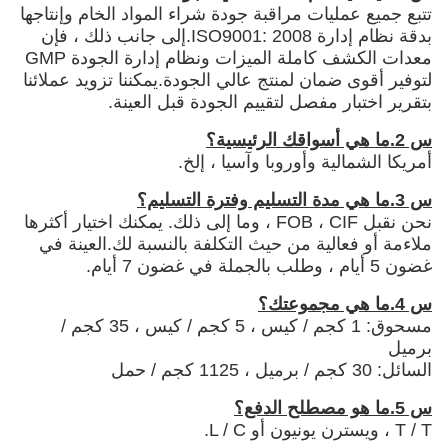
تتبع جميع عمليات مراقبة جودة شراء المواد الخام وإنتاجها
بدقة نظام إدارة ISO9001: 2008.إلى جانب ذلك ، فإن
معدات الكشف كاملة الميزات ونظام إدارة الجودة GMP
لتوفير أقوى ضمان لمنتج عالي الجودة.يمكننا تزويد عملائنا
بتقرير اختبار مفصل لتقييم الجودة قبل العينة.
س 2.ما هي أسواقك الرئيسية؟
أمريكا الشمالية وأوروبا وآسيا ، إلخ.
س 3.ما هي مدة التسليم وفترة التسليم؟
نحن نقبل FOB ، CIF ، وما إلى ذلك. يمكنك اختيار أكثرها
ملاءمة أو فعالية من حيث التكلفة بالنسبة لك.العينة في
غضون 5 أيام ، وطلب بالجملة في غضون 7 أيام.
س 4.ما هي مجموعتك؟
مسحوق: 1 كجم / كيس ، 5 كجم / كيس ، 35 كجم /
برميل
السائل: 30 كجم / برميل ، 1125 كجم / حمل
س 5.ما هو مصطلح الدفع؟
T / T ، ويسترن يونيون أو L / C.