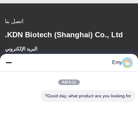
اتصل بنا
KDN Biotech (Shanghai) Co., Ltd.
البريد الإلكتروني
panxy@vlandgroup.com
Emy
وقت العمل
6:11 AM
9:00-17:30
Good day, what product are you looking for?
عنواننا
العنوان
RM304 ، المبنى 6 ، رقم 88 طريق شنغرونغ ، منطقة بودونغ ، شنغهاي ،
جمهورية الصين الشعبية