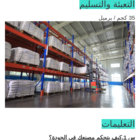
التعبئة والتسليم
35 كجم / برميل
التعليمات
س 1.كيف يتحكم مصنعك في الجودة؟