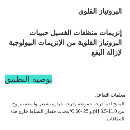
البروتياز القلوي
إنزيمات منظفات الغسيل حبيبات 
البروتياز القلوية من الإنزيمات البيولوجية 
لإزالة البقع
يتم تحضير البروتياز القلوي عن طريق التخمير المغمور لـ 
توصية التطبيق
Bacillus Subtilis متبوعًا بالتنقية والتركيب.إنه عبارة عن سيرين 
إندو ببتيداز قلوي.
معلمات التفاعل
المنتج لديه درجة حموضة ودرجة حرارة تشغيل واسعة تتراوح 
من pH 8.5-11.0 و 25 -60 ℃.يحدث فقدان النشاط خارج هذه 
النطاقات.
آلية