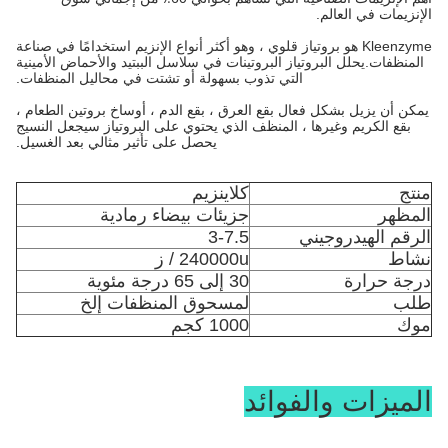
الإنزيمات في العالم.
Kleenzyme هو بروتياز قلوي ، وهو أكثر أنواع الإنزيم استخدامًا في صناعة
المنظفات.يحلل البروتياز البروتينات في سلاسل الببتيد والأحماض الأمينية
التي تذوب بسهولة أو تشتت في محاليل المنظفات.
يمكن أن يزيل بشكل فعال بقع العرق ، بقع الدم ، أوساخ بروتين الطعام ،
بقع الكريم وغيرها ، المنظف الذي يحتوي على البروتياز سيجعل النسيج
يحصل على تأثير مثالي بعد الغسيل.
منتج
كلاينزيم
المظهر
جزيئات بيضاء رمادية
الرقم الهيدروجيني
3-7.5
نشاط
240000u / ز
درجة حرارة
30 إلى 65 درجة مئوية
طلب
لمسحوق المنظفات إلخ
موك
1000 كجم
الميزات والفوائد