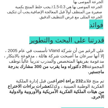
الجرعة الموصى بها
الجرعة الموصى بها هي 0.3-1.5٪.يجب خلط المنتج بكمية 
البروتياز قادر على تحطيم البروتين إلى ببتيدات قابلة للذوبان 
صغيرة من المنظف أولاً قبل المعالجة الإضافية.يجب أن تتكيف 
وأخيراً أحماض أمينية.يتم تذويب هذه المنتجات الجزيئية الصغيرة 
الجرعة المثلى مع غرض التنظيف الدقيق.
فوائد
في الطور السائل ، وبهذه الطريقة تتم إزالة البقع البروتينية.
* يزيل بكفاءة بقع البروتين على الملابس
قدرتنا على البحث والتطوير
* التقليل من استخدام الصودا الكاوية وثلاثي فوسفات 
الصوديوم
على الرغم من أن شركة Vland تأسست في عام 2005 ،
* حالة غسيل معتدلة وأضرار أقل للأقمشة
إلا أنها سرعان ما أصبحت شركة هائلة ، مدفوعة بالابتكار ،
مدعومة بفريقها المتخصص والمدرب تدريباً عالياً.توظف
المجموعة
26 دكتوراه وما يقرب من 300 مشارك بدرجة
ماجستير.
تم منح فلاند
232 براءة اختراع
من قبل إدارة الملكية
الفكرية الوطنية الصينية ، وكذلك
عشرات براءات الاختراع
من هيئات الملكية الفكرية الأمريكية والأوروبية والدولية
الأخرى
.