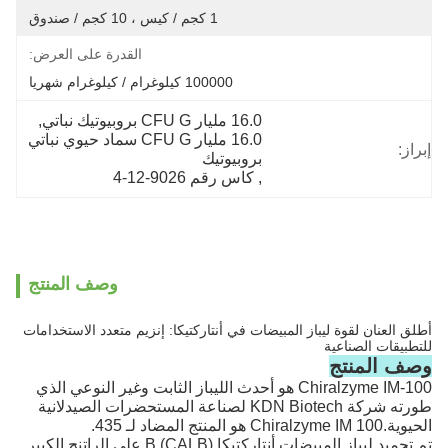
1 كجم / كيس ، 10 كجم / صندوق
القدرة على العرض:
100000 كيلوغرام / كيلوغرام شهريا
16.0 مليار CFU G بروبيوتيك نباتي
, 
16.0 مليار CFU G سماد حيوي نباتي 
إبراز:
بروبيوتيك
, 
كاس رقم 9026-12-4
وصف المنتج
أطلق العنان لقوة ليباز المبيضات في أنتاركتيكا: إنزيم متعدد الاستخدامات
للتطبيقات الصناعية
وصف المنتج
Chiralzyme IM-100 هو أحدث الليباز الثابت وغير النوعي الذي
طورته شركة KDN Biotech لصناعة المستحضرات الصيدلانية
الحيوية.Chiralzyme IM 100 هو المنتج المضاد لـ 435.
تم تجميد ليباز المبيضات أنتاركتيكا B (CALB) على الراتنج الكبير