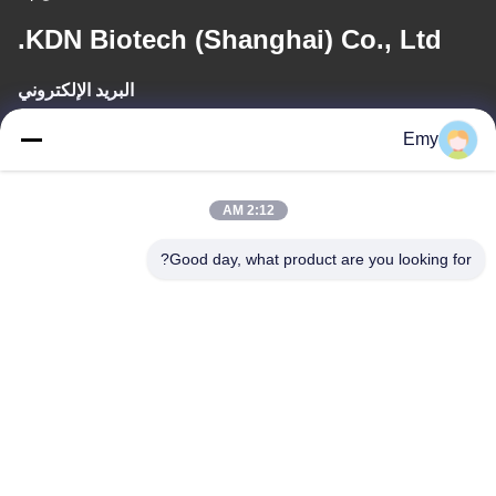
KDN Biotech (Shanghai) Co., Ltd.
البريد الإلكتروني
panxy@vlandgroup.com
Emy
وقت العمل
2:12 AM
9:00-17:30
Good day, what product are you looking for?
عنواننا
العنوان
RM304 ، المبنى 6 ، رقم 88 طريق شنغرونغ ، منطقة بودونغ ، شنغهاي ،
جمهورية الصين الشعبية
الهاتف
86-021-50805885