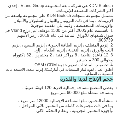
KDN Biotech هي شركة تابعة لمجموعة Vland Group ، إحدى
أكبر الشركات المصنعة للإنزيمات.
تشتمل مجموعة منتجات KDN Biotech على مجموعة واسعة من
الإنزيمات ، بما في ذلك البروتياز والليباز والسليولاز والأميلاز
والإنزيمات المتخصصة ، وفيما يلي مقدمة موجزة:
1. تأسست عام 2005. أكثر من 1500 موظف.تم إدراج Vland في
سوق شنغهاي للأوراق المالية في عام 2019 ، رمز الأسهم
603739.
2. إنزيم المنظف ، إنزيم الطاقة الحيوية ، إنزيم النسيج ، إنزيم
اللب والورق ، إنزيم التغذية ، إنزيم الطعام ، إلخ.
3. 12 قاعدة إنتاجية ، 8 مراكز فنية ، 2 مختبرين ، 32 دكتوراه
وحوالي 300 ماجستير.
4. تخصيص المنتجات.تقديم خدمة OEM / ODM.
أطلق العنان لقوة ليباز المبيضات في أنتاركتيكا: إنزيم متعدد الاستخدامات
للتطبيقات الصناعية
حجم الإنتاج لدينا والقدرة
يغطي المصنع مساحة إجمالية قدرها 120 قوسًا صينيًا ،
بمساحة منشأة تبلغ 60.000 متر مربع
منشأة التخمير: تبلغ المساحة الإجمالية 12000 متر مربع ،
بما في ذلك مجموعات كاملة من التخمير ثلاثي المراحل ،
وأجهزة التخمير التجريبية ، ونظام التحكم الآلي