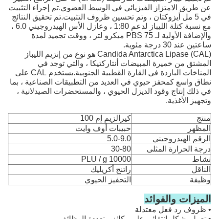
عن طريق الامتزاز الفيزيائي في الوسط العضوي.تم إجراء التثبيت
في 5 مل أيزوكتان ، وتم تحسين ظروف التثبيت.تم تحقيق النتائج
مع نسبة كتلة الليباز لدعم 1:80 ، وعازل الأس الهيدروجيني 6.0 ،
والإضافة الأولية لـ PBS 75 ميكرو لتر ، ووقت تجميد لمدة
ساعتين عند 30 درجة مئوية.
Candida Antarctica Lipase (CAL) هو نوع من إنزيم الليباز
المشتق من خميرة المبيضات أنتاركتيكا ، والتي توجد في
المناخات الباردة في القارة القطبية الجنوبية.يستخدم CAL على
نطاق واسع كمحفز حيوي في العديد من التطبيقات الصناعية ، بما
في ذلك إنتاج وقود الديزل الحيوي ، والمستحضرات الصيدلانية ،
وتجهيز الأغذية.
منتج
كيرالزيم إم 100
المظهر
حبيبات أوف وايت
الرقم الهيدروجيني
5.0-9.0
درجة الحرارة المثلى
30-80
نشاط
10000 PLU / g
الناقل
راتنج أكريليك
وظيفة
التحفيز الحيوي
الميزات والفوائد
• ظروف رد فعل معتدلة
• تعمل بشكل انتقائي على ركائز متعددة الوظائف