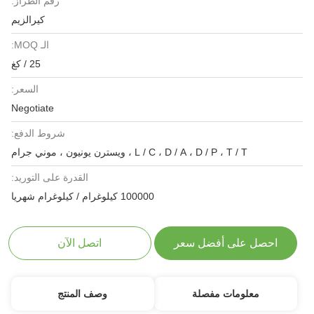
رقم الطراز:
كيرالزيم
الـ MOQ:
25 / كغ
السعر:
Negotiate
شروط الدفع:
L / C ، D / A ، D / P ، T / T ، ويسترن يونيون ، موني جرام
القدرة على التوريد:
100000 كيلوغرام / كيلوغرام شهريا
احصل على أفضل سعر
اتصل الآن
معلومات مفصلة
وصف المنتج