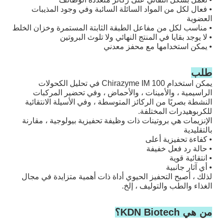
• فعال لكل من المواد السائلة السائبة وفي وجود المذيبات
العضوية
• مناسب لكل من مفاعل الطبقة الثابتة المستمرة وخزان الخلط
• لا يوجد بقايا في المنتج النهائي ولا تلوث البروتين
• يمكن استخدامها مع محفز معدني
طلب
يمكن استخدام Chirazyme IM 100 في تحليل الكحولات
الراسيمية ، والأمينات ، والأحماض ، وفي تحضير المركبات
النشطة بصريًا من الركائز المتوسطة ، وفي الأسيلة الانتقائية
للكربوهيدرات المختلفة.
الإنزيمات هي بروتينات ذات وظيفة تحفيزية بيولوجية ، مقارنة
بالتقليدية
• كفاءة تحفيزية أعلى
• حالة رد فعل خفيفة
• انتقائية قوية
• أي آثار جانبية
لذلك ، أصبح التحفيز الحيوي أداة ذات أهمية متزايدة في مجال
الغذاء والطب والتوليف ، إلخ.
من هي KDN Biotech؟