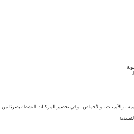
وية
 تحليل الكحولات الراسيمية ، والأمينات ، والأحماض ، وفي تحضير المركبات النشطة بص
تقليدية