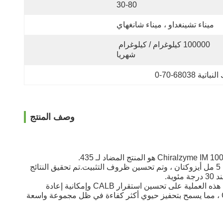
30-80
ميناء تشينغداو ، ميناء شانغهاي
100000 كيلوغرام / كيلوغرام 
شهريا
 68038-70-0
وصف المنتج
تم تجميد ليباز المبيضات أنتاركتيكا B (CALB) على الراتنج الكبير عن طريق الامتزاز الفيزيائي في الوسط العضوي.تم إجراء التثبيت في 5 مل أيزوكتان ، وتم تحسين ظروف التثبيت.تم تحقيق النتائج
تشير المبيضات المبيضة في أنتاركتيكا ليباز B (CALB) إلى عملية ربط أو تجميد CALB على دعامة صلبة ، مثل الراتينج أو الغشاء.تعمل هذه العملية على تحسين استقرار CALB وإمكانية إعادة
استخدامه ، مما يسمح باستخدامه في تفاعلات تحفيزية متعددة.يمكن أن يؤدي التثبيت إلى زيادة الاستقرار الحراري والتشغيلي لـ CALB ، مما يسمح بتحفيز حيوي أكثر كفاءة في ظل مجموعة واسعة