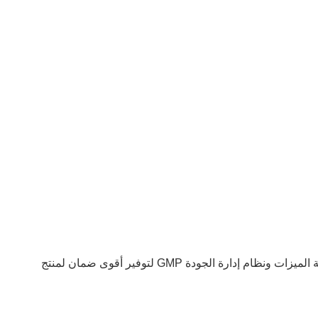
تتبع جميع عمليات مراقبة جودة شراء المواد الخام وإنتاجها بدقة نظام إدارة ISO9001: 2008.إلى جانب ذلك ، فإن معدات الكشف كاملة الميزات ونظام إدارة الجودة GMP لتوفير أقوى ضمان لمنتج