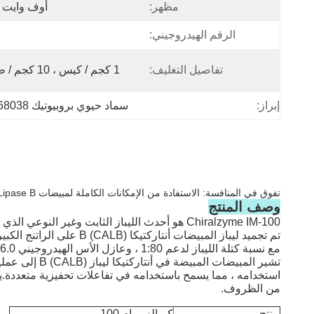
مظهر:
أوف وايت 
الرقم الهيدروجيني:
تفاصيل التغليف:
1 كجم / كيس ، 10 كجم / صندوق
إبراز:
سماد حيوي بروبيوتيك 68038-70-0
تفوق في المنافسة: الاستفادة من الإمكانات الكاملة لمبيضات Candida Antarctica Lipase B.
وصف المنتج
Chiralzyme IM-100 هو أحدث الليباز الثابت وغير النوعي الذي طورته شركة KDN Biotech لصناعة المستحضرات الصيدلانية الحيوية.Chiralzyme IM 100 هو المنتج المضاد لـ 435.
مع نسبة كتلة الليباز لدعم 1:80 ، وعازل الأس الهيدروجيني 6.0 ، والإضافة الأولية لـ PBS 75 ميكرو لتر ، ووقت تجميد لمدة ساعتين عند 30 درجة مئوية.
من الظروف.
منتج
كيرالزيم إم 100