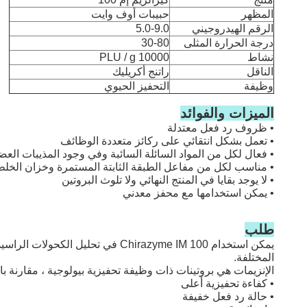
المظهر
حبيبات أوف وايت
الرقم الهيدروجيني
5.0-9.0
درجة الحرارة المثلى
30-80
نشاط
10000 PLU / g
الناقل
راتنج أكريليك
وظيفة
التحفيز الحيوي
الميزات والفوائد
• ظروف رد فعل معتدلة
• تعمل بشكل انتقائي على ركائز متعددة الوظائف
• فعال لكل من المواد السائلة السائبة وفي وجود المذيبات العض
• مناسب لكل من مفاعل الطبقة الثابتة المستمرة وخزان الخلط
• لا يوجد بقايا في المنتج النهائي ولا تلوث البروتين
• يمكن استخدامها مع محفز معدني
طلب
يمكن استخدام Chirazyme IM 100 في
المختلفة.
الإنزيمات هي بروتينات ذات وظيفة تحفيزية بيولوجية ، مقارنة بال
• كفاءة تحفيزية أعلى
• حالة رد فعل خفيفة