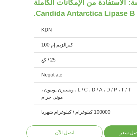
: الاستفادة من الإمكانات الكاملة
C.
KDN
كيرالزيم إم 100
25 / كغ
Negotiate
L / C ، D / A ، D / P ، T / T ، ويسترن يونيون ،
موني جرام
100000 كيلوغرام / كيلوغرام شهريا
ضل سعر
اتصل الآن