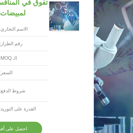
تفوق في المنافسة
لمبيضات andida Antarctica Lipase B
الاسم التجاري:
رقم الطراز:
الـ MOQ:
السعر:
شروط الدفع:
القدرة على التوريد:
احصل على أف