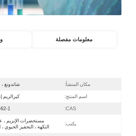
معلومات مفصلة
و
مكان المنشأ:
شاندونغ ، 
اسم المنتج:
كيرالزيم إم 0
-62-1
CAS:
يكتب:
النكهة ، التحفيز الحيوي ، ا