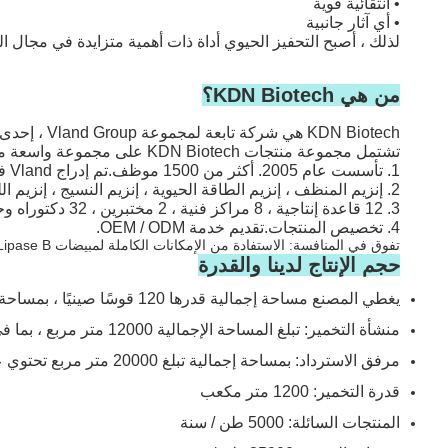
• انتقائية قوية
• أي آثار جانبية
لذلك ، أصبح التحفيز الحيوي أداة ذات أهمية متزايدة في مجال ال
من هي KDN Biotech؟
KDN Biotech هي شركة تابعة لمجموعة Vland Group ، إحدى أكبر الشركات المصنعة للإنزيمات.
تشتمل مجموعة منتجات KDN Biotech على مجموعة واسعة من الإنزيمات ، بما في ذلك البروتياز والليباز والسليولاز والأميلاز والإنزيمات المتخصصة ، وفيما يلي مقدمة موجزة:
1. تأسست عام 2005. أكثر من 1500 موظف.تم إدراج Vland في سوق شنغهاي للأوراق المالية في عام 2019 ، رمز الأسهم 603739.
2. إنزيم المنظف ، إنزيم الطاقة الحيوية ، إنزيم النسيج ، إنزيم اللب والورق ، إنزيم التغذية ، إنزيم الطعام ، إلخ.
3. 12 قاعدة إنتاجية ، 8 مراكز فنية ، 2 مختبرين ، 32 دكتوراه وحوالي 300 ماجستير.
4. تخصيص المنتجات.تقديم خدمة OEM / ODM.
تفوق في المنافسة: الاستفادة من الإمكانات الكاملة لمبيضات Candida Antarctica Lipase B.
حجم الإنتاج لدينا والقدرة
يغطي المصنع مساحة إجمالية قدرها 120 قوسًا صينيًا ، بمساحة منشأة تبلغ 60.000 متر مربع
منشأة التخمير: تبلغ المساحة الإجمالية 12000 متر مربع ، بما في ذلك مجموعات كاملة من التخمير ثلاثي المراحل ، وأجهزة التخمير التجريبية ، ونظام التحكم الآلي
مرفق الاسترداد: بمساحة إجمالية تبلغ 20000 متر مربع تحتوي على فصل الخلايا وتركيز UF والتركيب والخلط والتجفيف بالرش
قدرة التخمير: 1200 متر مكعب
المنتجات السائلة: 5000 طن / سنة