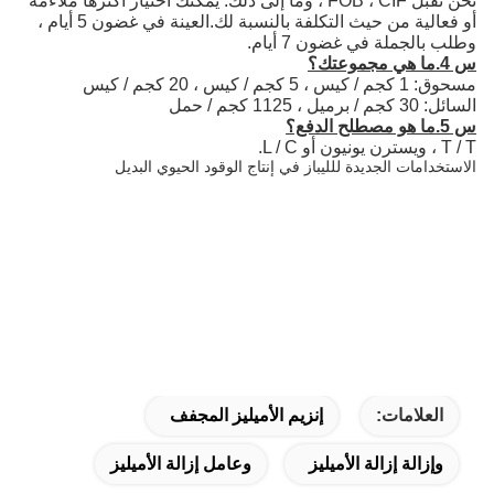
نحن نقبل FOB ، CIF ، وما إلى ذلك. يمكنك اختيار أكثرها ملاءمة
أو فعالية من حيث التكلفة بالنسبة لك.العينة في غضون 5 أيام ،
وطلب بالجملة في غضون 7 أيام.
س 4.ما هي مجموعتك؟
مسحوق: 1 كجم / كيس ، 5 كجم / كيس ، 20 كجم / كيس
السائل: 30 كجم / برميل ، 1125 كجم / حمل
س 5.ما هو مصطلح الدفع؟
T / T ، ويسترن يونيون أو L / C.
الاستخدامات الجديدة للليباز في إنتاج الوقود الحيوي البديل
العلامات:
إنزيم الأميليز المجفف
وإزالة إزالة الأميليز
وعامل إزالة الأميليز