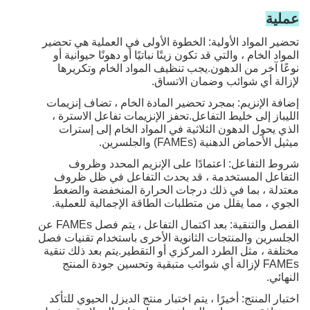
عملية
تحضير المواد الأولية: الخطوة الأولى في العملية هي تحضير
المواد الخام ، والتي قد تكون زيتًا نباتيًا أو دهونًا حيوانية أو
نوعًا آخر من الدهون.يجب تنظيف المواد الخام وتكريرها
لإزالة أي شوائب وضمان الاتساق.
إضافة الإنزيم: بمجرد تحضير المادة الخام ، تضاف إنزيمات
الليباز إلى خليط التفاعل.تحفز الإنزيمات تفاعل الاسترة ،
الذي يحول الدهون الثلاثية في المواد الخام إلى إسترات
ميثيل الأحماض الدهنية (FAMEs) والجلسرين.
شروط التفاعل: اعتمادًا على الإنزيم المحدد وظروف
التفاعل المستخدمة ، قد يحدث التفاعل في ظل ظروف
معتدلة ، بما في ذلك درجات الحرارة المنخفضة والضغط
الجوي ، مما يقلل من متطلبات الطاقة الإجمالية للعملية.
الفصل والتنقية: بعد اكتمال التفاعل ، يتم فصل FAMEs عن
الجلسرين والمنتجات الثانوية الأخرى باستخدام تقنيات فصل
مختلفة ، مثل الطرد المركزي أو التقطير.يتم بعد ذلك تنقية
FAMEs لإزالة أي شوائب متبقية وتحسين جودة المنتج
النهائي.
اختبار المنتج: أخيرًا ، يتم اختبار منتج الديزل الحيوي للتأكد