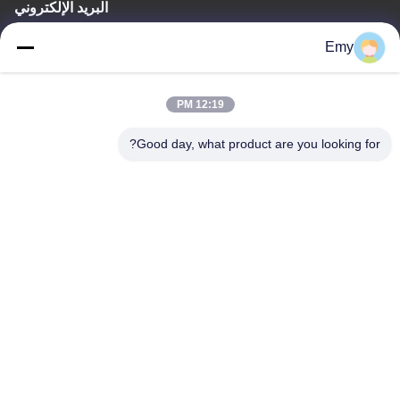
البريد الإلكتروني
panxy@vlandgroup.com
Emy
وقت العمل
12:19 PM
9:00-17:30
Good day, what product are you looking for?
عنواننا
العنوان
RM304 ، المبنى 6 ، رقم 88 طريق شنغرونغ ، منطقة بودونغ ، شنغهاي ،
جمهورية الصين الشعبية
الهاتف
86-021-50805885
الصين جودة جيدة انزيم النسيج المورد. حقوق الطبع والنشر © -2026