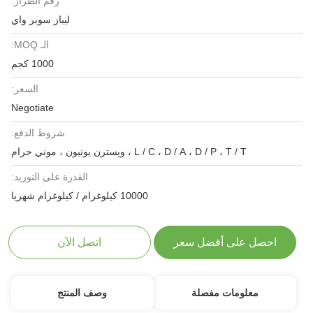
رقم الطراز:
ليباز سوبر واي
الـ MOQ:
1000 كجم
السعر:
Negotiate
شروط الدفع:
L / C ، D / A ، D / P ، T / T ، ويسترن يونيون ، موني جرام
القدرة على التوريد:
10000 كيلوغرام / كيلوغرام شهريا
احصل على أفضل سعر
اتصل الآن
معلومات مفصلة
وصف المنتج