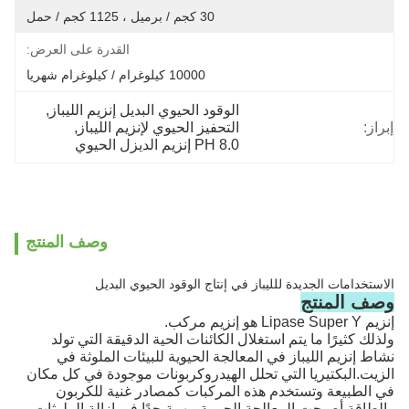
30 كجم / برميل ، 1125 كجم / حمل
القدرة على العرض:
10000 كيلوغرام / كيلوغرام شهريا
الوقود الحيوي البديل إنزيم الليباز
, 
إبراز:
التحفيز الحيوي لإنزيم الليباز
, 
PH 8.0 إنزيم الديزل الحيوي
وصف المنتج
الاستخدامات الجديدة للليباز في إنتاج الوقود الحيوي البديل
وصف المنتج
إنزيم Lipase Super Y هو إنزيم مركب.
ولذلك كثيرًا ما يتم استغلال الكائنات الحية الدقيقة التي تولد
نشاط إنزيم الليباز في المعالجة الحيوية للبيئات الملوثة في
الزيت.البكتيريا التي تحلل الهيدروكربونات موجودة في كل مكان
في الطبيعة وتستخدم هذه المركبات كمصادر غنية للكربون
والطاقة.أصبحت المعالجة الحيوية مهمة جدًا في إزالة الملوثات