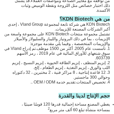
من توافقه مع معايير الصناعة ومواصفات العملاء.قد يشمل
ذلك اختبار خصائص مثل اللزوجة ونقطة الوميض وثبات
الأكسدة.
من هي KDN Biotech؟
KDN Biotech هي شركة تابعة لمجموعة Vland Group ، إحدى
أكبر الشركات المصنعة للإنزيمات.
تشتمل مجموعة منتجات KDN Biotech على مجموعة واسعة من
الإنزيمات ، بما في ذلك البروتياز والليباز والسليولاز والأميلاز
والإنزيمات المتخصصة ، وفيما يلي مقدمة موجزة:
1. تأسست عام 2005. أكثر من 1500 موظف.تم إدراج Vland في
سوق شنغهاي للأوراق المالية في عام 2019 ، رمز الأسهم
603739.
2. إنزيم المنظف ، إنزيم الطاقة الحيوية ، إنزيم النسيج ، إنزيم
اللب والورق ، إنزيم التغذية ، إنزيم الطعام ، إلخ.
3. 12 قاعدة إنتاجية ، 8 مراكز فنية ، 2 مختبرين ، 32 دكتوراه
وحوالي 300 ماجستير.
4. تخصيص المنتجات.تقديم خدمة OEM / ODM ..
حجم الإنتاج لدينا والقدرة
يغطي المصنع مساحة إجمالية قدرها 120 قوسًا صينيًا ،
2
بمساحة منشأة تبلغ 60 ألف متر مربع