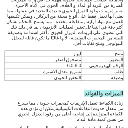
الضارة من التربة أو الماء أو الغلاف الجوي في الأيام الأخيرة.
تعتبر إنزيمات وقود الديزل الحيوي شديدة التحديد في عملها ، مما
يعني أنها تعمل فقط على أنواع معينة من الركائز ، ويمكن تكييفها
للعمل مع مواد أولية ومتفاعلة محددة ، مما يسمح بالتحكم بشكل
أكثر دقة في التفاعل.تعتبر العمليات الأنزيمية ، بما في ذلك تلك
التي تنطوي على إنزيمات الديزل الحيوي ، أكثر استدامة وصديقة
للبيئة من المحفزات التقليدية ، لأنها غالبًا ما تكون قابلة للتحلل
البيولوجي وتنتج نفايات أقل.
منتج
ليباز
المظهر
مسحوق أصفر
الرقم الهيدروجيني
6.0-8.0
طلب
تسريع معدل الاسترة
وظيفة
التحفيز الحيوي
الميزات والفوائد
زيادة الكفاءة: تعمل الإنزيمات كمحفزات حيوية ، مما يسرع
من معدل حدوث التفاعلات الكيميائية.يمكن أن تؤدي هذه
الكفاءة المتزايدة إلى إنتاجية أعلى من وقود الديزل الحيوي
من نفس كمية مادة البدء.