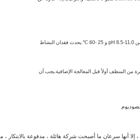
المنتج لديه درجة حموضة ودرجة حرارة تشغيل واسعة تتراوح من pH 8.5-11.0 و 25 -60 ℃.يحدث فقدان النشاط 
البروتياز قادر على تحطيم البروتين إلى ببتيدات قابلة للذوبان وأخيراً أحماض أمينية.يتم تذويب هذه المنتجات الجزيئية 
الجرعة الموصى بها هي 0.3-1.5٪.يجب خلط المنتج بكمية صغيرة من المنظف أولاً قبل المعالجة الإضافية.يجب أن 
ينية.
لصوديوم
على الرغم من أن شركة Vland تأسست في عام 2005 ، إلا أنها سرعان ما أصبحت شركة هائلة ،