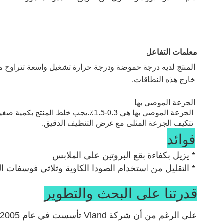
سيرين إندو ببتيداز قلوي.
معلمات التفاعل
آلية
خارج هذه النطاقات.
الجرعة الموصى بها
الصغيرة في الطور السائل ، وبهذه الطريقة تتم إزالة البقع البروت
تتكيف الجرعة المثلى مع غرض التنظيف الدقيق.
فوائد
* يزيل بكفاءة بقع البروتين على الملابس
* التقليل من استخدام الصودا الكاوية وثلاثي فوسفات ا
* حالة غسيل معتدلة وأضرار أقل للأقمشة
قدرتنا على البحث والتطوير