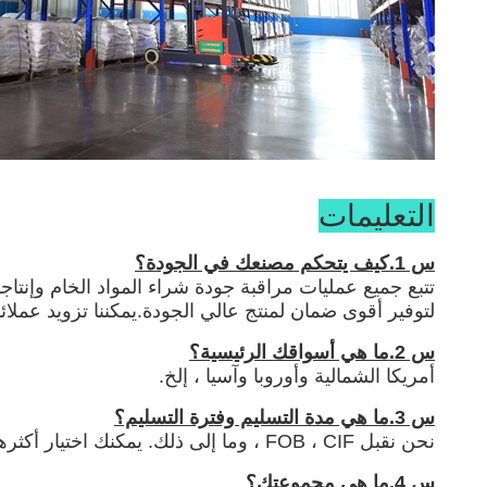
التعليمات
س 1.كيف يتحكم مصنعك في الجودة؟
لتوفير أقوى ضمان لمنتج عالي الجودة.يمكننا تزويد عملائنا
س 2.ما هي أسواقك الرئيسية؟
أمريكا الشمالية وأوروبا وآسيا ، إلخ.
س 3.ما هي مدة التسليم وفترة التسليم؟
نحن نقبل FOB ، CIF ، وما إلى ذلك. يمكنك اختيار أكثرها ملاءمة أو فعالية من حيث التكلفة بالنسبة لك.العينة في غضون 5 أيام ، وطلب بالجملة في غضون 7 أيام.
س 4.ما هي مجموعتك؟