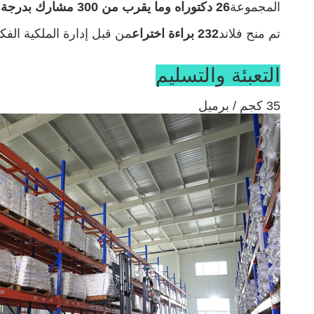
المجموعة
26 دكتوراه وما يقرب من 300 مشارك بدرجة ماجستير.
تم منح فلاند
232 براءة اختراع
من قبل إدارة الملكية الفكر
التعبئة والتسليم
35 كجم / برميل