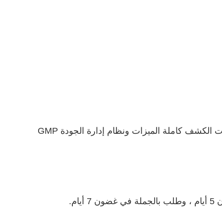
تتبع جميع عمليات مراقبة جودة شراء المواد الخام وإنتاجها بدقة نظام إدارة ISO9001: 2008.إلى جانب ذلك ، فإن معدات الكشف كاملة الميزات ونظام إدارة الجودة GMP