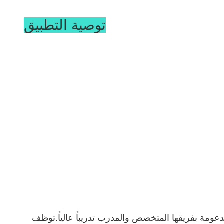
توصية التطبيق
 مدفوعة بالابتكار ، مدعومة بفريقها المتخصص والمدرب تدريباً عالياً.توظف