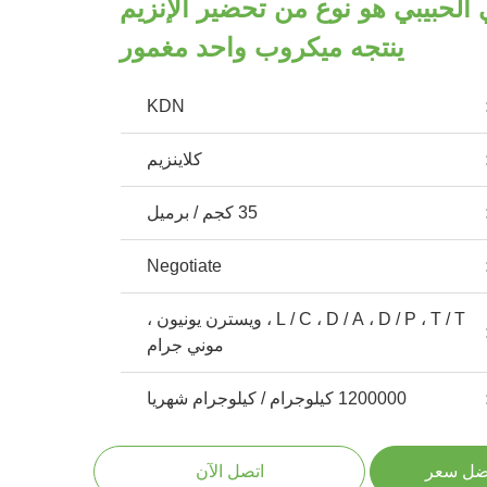
ي الحبيبي هو نوع من تحضير الإنزيم
ينتجه ميكروب واحد مغمور
KDN
كلاينزيم
35 كجم / برميل
Negotiate
L / C ، D / A ، D / P ، T / T ، ويسترن يونيون ،
موني جرام
1200000 كيلوجرام / كيلوجرام شهريا
ضل سعر
اتصل الآن