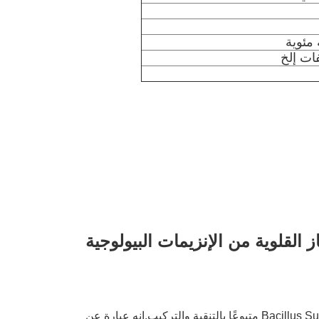
ات إلخ
إنزيمات منظفات الغسيل حبيبات البروتياز القلوية من الإنزيمات البيولوجية 
يتم تحضير البروتياز القلوي عن طريق التخمير المغمور لـ Bacillus Subtilis متبوعًا بالتنقية والتركيب.إنه عبارة عن 