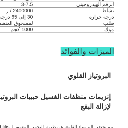
الرقم الهيدروجيني
3-7.5
نشاط
240000u / ز
درجة حرارة
30 إلى 65 درجة مئوية
طلب
لمسحوق المنظف
موك
1000 كجم
الميزات والفوائد
البروتياز القلوي
لإزالة البقع