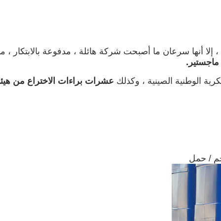
على الرغم من أن شركة Vland تأسست في عام 2005 ، إلا أنها سرعان ما أصبحت شركة هائلة ،
كرية الوطنية الصينية ، وكذلك
عشرات براءات الاختراع من هيئات 