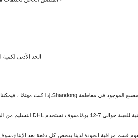
الحد الأدنى لكمية الطلب هو 720 كجم ، ويمكنك
 ، فيمكننا ترتيب الزيارة لشركتنا ومصنعنا ومركز البحث والتطوير.
لباب لعينة من أجل.وقت النقل حوالي 3-5 أيام.
م قسم مراقبة الجودة لدينا بفحص كل دفعة بعد الإنتاج.سوف ن