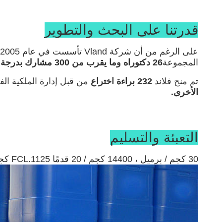
قدرتنا على البحث والتطوير
المجموعة
26 دكتوراه وما يقرب من 300 مشارك بدرجة ماجستير.
تم منح فلاند
232 براءة اختراع
من قبل إدارة الملكية الف
الأخرى.
التعبئة والتسليم
30 كجم / برميل ، 14400 كجم / 20 قدمًا FCL.1125 كجم / حمل