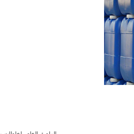
- الملصق الخاص لخلطات مسح