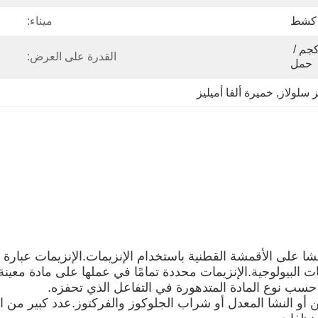
ميناء:
30 كجم / برميل ، 1125 كجم / 
القدرة على العرض:
حمل
يز سلولاز
, 
خميرة ألفا أميليز
لنشا على الأقمشة القطنية باستخدام الإنزيمات.الإنزيمات عبار
يات البيولوجية.الإنزيمات محددة تمامًا في عملها على مادة معي
ت حسب نوع المادة المتدهورة في التفاعل الذي تحفزه.
ن أو النشا المعدل أو شراب الجلوكوز والفركتوز.عدد كبير من ا