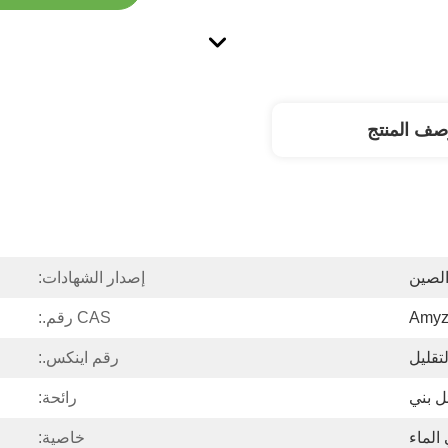
صف المنتج
لصين
إصدار الشهادات:
CAS رقم.:
لتقليل
رقم اينكس.:
ل بني
رائحة:
الماء
خاصية: