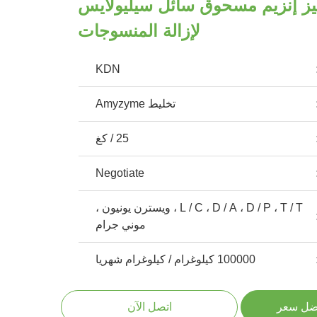
ليز إنزيم مسحوق سائل سيليولايس
لإزالة المنسوجات
KDN
تخليط Amyzyme
25 / كغ
Negotiate
L / C ، D / A ، D / P ، T / T ، ويسترن يونيون ،
موني جرام
100000 كيلوغرام / كيلوغرام شهريا
ضل سعر
اتصل الآن