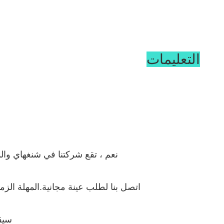
التعليمات
نعم ، تقع شركتنا في شنغهاي والمصنع الموجود في مقاطعة Shandong.إذا كنت مهتمًا
اتصل بنا لطلب عينة مجانية.المهلة الزمنية للعينة حوالي 7-12 يومًا.سوف نستخدم DHL التسليم من الباب إلى ا
سيقو