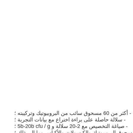
- أكثر من 60 مسحوق سائب من البروبيوتيك وتركيبته ؛
- سلالة حاصلة على براءة اختراع مع بيانات التجربة ؛
- صياغة التخصيص مع 2-20 سلالة و 5b-20b cfu / g ؛
وق البروبيوتيك والكبسولات والأكياس وما إلى ذلك ؛