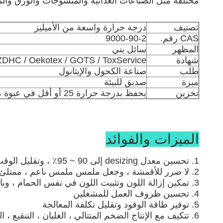
مختلفة مثل الصناعات الغذائية والمنسوجات والورق وال
تصنيف
درجة حرارة واسعة من الأميليز
CAS رقم.
9000-90-2
المظهر
سائل بني
شهادة
ZDHC / Oekotex / GOTS / ToxService
طلب
صناعة الكحول والإيثانول
ميزة
صديق للبيئة
تخزين
يحفظ بدرجة حرارة 25 أو أقل في عبوة محكمة الإغلاق.
الميزات والفوائد
1. تحسين معدل desizing إلى 90 ~ 95٪ ، وتقليل الوقت desizing
2. لا ضرر للأقمشة ، وجعل ملمس ملمس ناعم ، ممتلئ ، ناعم ومشرق
3. تمكين إزالة اللون وتثبيت اللون في نفس الحمام ، وبالتالي تقليل تدفق العملية وتحسين الإنتاجية
4. تحسين ظروف العمل للمشغلين
5. توفير طاقة الوقود وتقليل تكلفة المعالجة
6. تتكيف مع الإنتاج الضخم المتتالي ، الغليان ، التنقيع ، الغسيل وعملية إزالة الشعر الخاصة الأخرى.