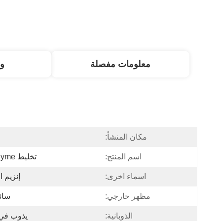
معلومات مفصلة
و
مكان المنشأ:
ا
اسم المنتج:
تخليط Amyzyme
اسماء اخرى:
إنزيم ا
مظهر خارجي:
سائ
الذوبانية:
يذوب في 