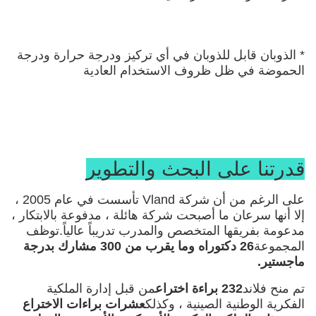
* الذوبان قابل للذوبان في أي تركيز ودرجة حرارة ودرجة 
الحموضة في ظل ظروف الاستخدام العادية
قدرتنا على البحث والتطوير
على الرغم من أن شركة Vland تأسست في عام 2005 ،
إلا أنها سرعان ما أصبحت شركة هائلة ، مدفوعة بالابتكار ،
مدعومة بفريقها المتخصص والمدرب تدريباً عالياً.توظف
المجموعة
26 دكتوراه وما يقرب من 300 مشارك بدرجة
ماجستير.
تم منح فلاند
232 براءة اختراع
من قبل إدارة الملكية
الفكرية الوطنية الصينية ، وكذلك
عشرات براءات الاختراع