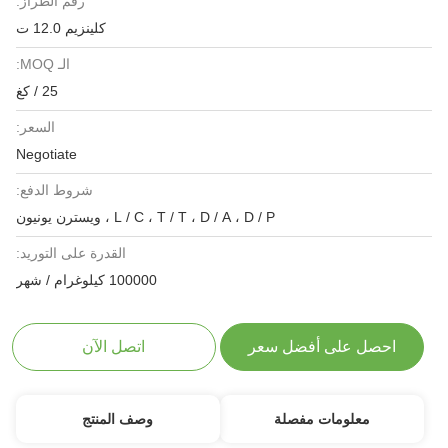
رقم الطراز:
كلينزيم 12.0 ت
الـ MOQ:
25 / كغ
السعر:
Negotiate
شروط الدفع:
L / C ، T / T ، D / A ، D / P ، ويسترن يونيون
القدرة على التوريد:
100000 كيلوغرام / شهر
احصل على أفضل سعر
اتصل الآن
معلومات مفصلة
وصف المنتج