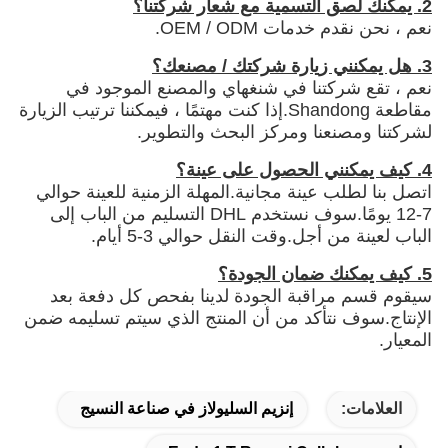
2. يمكنك لصق التسمية مع شعار شركتنا؟
نعم ، نحن نقدم خدمات OEM / ODM.
3. هل يمكنني زيارة شركتك / مصنعك؟
نعم ، تقع شركتنا في شنغهاي والمصنع الموجود في
مقاطعة Shandong.إذا كنت مهتمًا ، فيمكننا ترتيب الزيارة
لشركتنا ومصنعنا ومركز البحث والتطوير.
4. كيف يمكنني الحصول على عينة؟
اتصل بنا لطلب عينة مجانية.المهلة الزمنية للعينة حوالي
7-12 يومًا.سوف نستخدم DHL التسليم من الباب إلى
الباب لعينة من أجل.وقت النقل حوالي 3-5 أيام.
5. كيف يمكنك ضمان الجودة؟
سيقوم قسم مراقبة الجودة لدينا بفحص كل دفعة بعد
الإنتاج.سوف نتأكد من أن المنتج الذي سيتم تسليمه ضمن
المعيار.
العلامات:
إنزيم السليولاز في صناعة النسيج