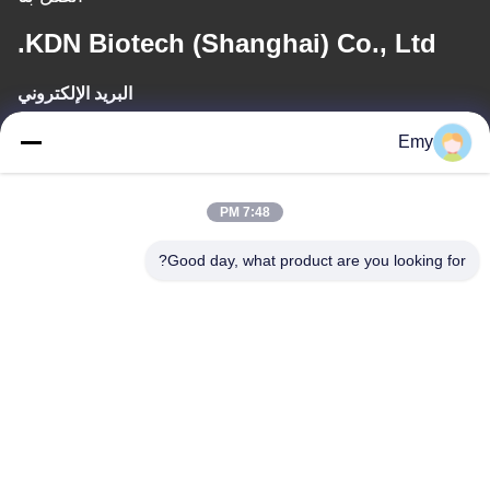
KDN Biotech (Shanghai) Co., Ltd.
البريد الإلكتروني
panxy@vlandgroup.com
Emy
وقت العمل
7:48 PM
9:00-17:30
Good day, what product are you looking for?
عنواننا
العنوان
RM304 ، المبنى 6 ، رقم 88 طريق شنغرونغ ، منطقة بودونغ ، شنغهاي ،
جمهورية الصين الشعبية
الهاتف
86-021-50805885