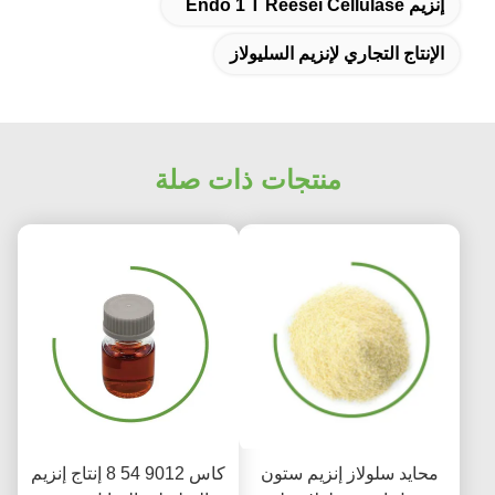
إنزيم Endo 1 T Reesei Cellulase
الإنتاج التجاري لإنزيم السليولاز
منتجات ذات صلة
محايد سلولاز إنزيم ستون
كاس 9012 54 8 إنتاج إنزيم