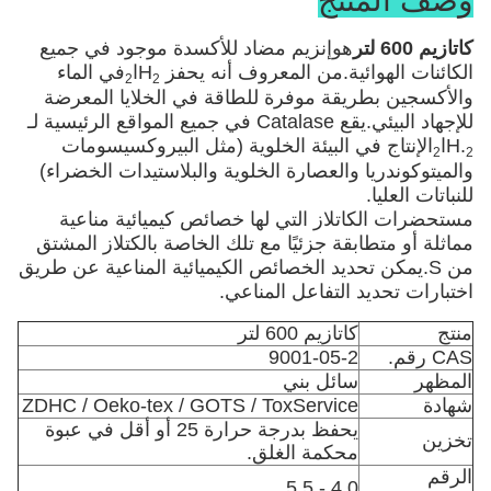
وصف المنتج
كاتازيم 600 لتر
هو
إنزيم مضاد للأكسدة موجود في جميع
الكائنات الهوائية.من المعروف أنه يحفز H
ا
في الماء
2
2
والأكسجين بطريقة موفرة للطاقة في الخلايا المعرضة
للإجهاد البيئي.يقع Catalase في جميع المواقع الرئيسية لـ
H.
ا
الإنتاج في البيئة الخلوية (مثل البيروكسيسومات
2
2
والميتوكوندريا والعصارة الخلوية والبلاستيدات الخضراء)
للنباتات العليا.
مستحضرات الكاتلاز التي لها خصائص كيميائية مناعية
مماثلة أو متطابقة جزئيًا مع تلك الخاصة بالكتلاز المشتق
من S.يمكن تحديد الخصائص الكيميائية المناعية عن طريق
اختبارات تحديد التفاعل المناعي.
منتج
كاتازيم 600 لتر
CAS رقم.
9001-05-2
المظهر
سائل بني
شهادة
ZDHC / Oeko-tex / GOTS / ToxService
يحفظ بدرجة حرارة 25 أو أقل في عبوة
تخزين
محكمة الغلق.
الرقم
4.0 - 5.5