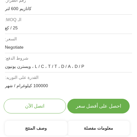
رقم الطراز:
كاتازيم 600 لتر
الـ MOQ:
25 / كغ
السعر:
Negotiate
شروط الدفع:
L / C ، T / T ، D / A ، D / P ، ويسترن يونيون
القدرة على التوريد:
100000 كيلوغرام / شهر
احصل على أفضل سعر
اتصل الآن
معلومات مفصلة
وصف المنتج