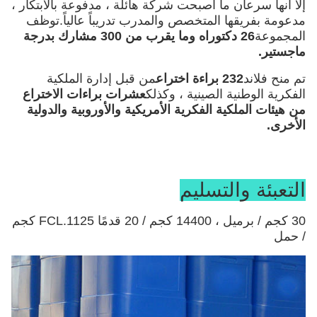
إلا أنها سرعان ما أصبحت شركة هائلة ، مدفوعة بالابتكار ،
مدعومة بفريقها المتخصص والمدرب تدريباً عالياً.توظف
المجموعة
26 دكتوراه وما يقرب من 300 مشارك بدرجة
ماجستير.
تم منح فلاند
232 براءة اختراع
من قبل إدارة الملكية
الفكرية الوطنية الصينية ، وكذلك
عشرات براءات الاختراع
من هيئات الملكية الفكرية الأمريكية والأوروبية والدولية
الأخرى.
التعبئة والتسليم
30 كجم / برميل ، 14400 كجم / 20 قدمًا FCL.1125 كجم
/ حمل