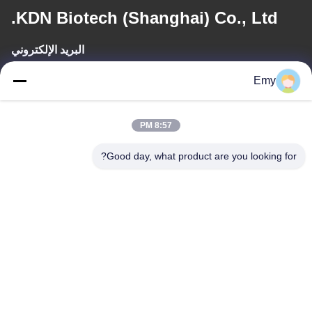
KDN Biotech (Shanghai) Co., Ltd.
البريد الإلكتروني
panxy@vlandgroup.com
Emy
وقت العمل
8:57 PM
9:00-17:30
Good day, what product are you looking for?
عنواننا
العنوان
RM304 ، المبنى 6 ، رقم 88 طريق شنغرونغ ، منطقة بودونغ ، شنغهاي ،
جمهورية الصين الشعبية
الهاتف
86-021-50805885