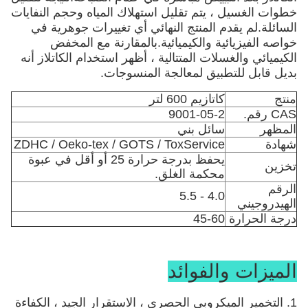
خطوات الغسيل ، يتم تقليل استهلاك المياه وحجم النفايات
السائلة.لم يقدم المنتج النهائي أي تغييرات جوهرية في
خواصه الفيزيائية والكيميائية.بالمقارنة مع المخفض
الكيميائي والغسلات المتتالية ، أظهر استخدام الكاتلاز أنه
بديل قابل للتطبيق لمعالجة المنسوجات.
منتج
كاتازيم 600 لتر
CAS رقم.
9001-05-2
المظهر
سائل بني
شهادة
ZDHC / Oeko-tex / GOTS / ToxService
يحفظ بدرجة حرارة 25 أو أقل في عبوة
تخزين
محكمة الغلق.
الرقم
4.0 - 5.5
الهيدروجيني
درجة الحرارة
45-60
الميزات والفوائد
1. التخمير الميكروبي الحصري ، الاستقرار الجيد ، الكفاءة