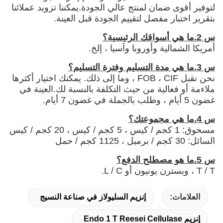
لتوفير أقوى ضمان لمنتج عالي الجودة.يمكننا تزويد عملائنا
بتقرير اختبار مفصل لتقييم الجودة قبل العينة.
س 2.ما هي أسواقك الرئيسية؟
أمريكا الشمالية وأوروبا وآسيا ، إلخ.
س 3.ما هي مدة التسليم وفترة التسليم؟
نحن نقبل FOB ، CIF ، وما إلى ذلك. يمكنك اختيار أكثرها
ملاءمة أو فعالية من حيث التكلفة بالنسبة لك.العينة في
غضون 5 أيام ، وطلب بالجملة في غضون 7 أيام.
س 4.ما هي مجموعتك؟
مسحوق: 1 كجم / كيس ، 5 كجم / كيس ، 20 كجم / كيس
السائل: 30 كجم / برميل ، 1125 كجم / حمل
س 5.ما هو مصطلح الدفع؟
T / T ، ويسترن يونيون أو L / C.
العلامات:
إنزيم السليولاز في صناعة النسيج
إنزيم Endo 1 T Reesei Cellulase