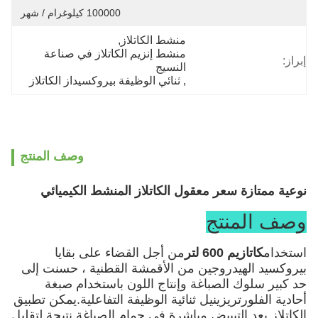
100000 كيلوغرام / شهر
منشط الكاتلاز
, 
منشط إنزيم الكاتلاز في صناعة 
إبراز:
النسيج
, 
ثنائي الوظيفة بيروكسيداز الكاتلاز
وصف المنتج
نوعية ممتازة سعر معقول الكاتلاز المنشط الكيميائي
وصف المنتج
استخدام
كاتازيم 600 لتر
من أجل القضاء على بقايا
بيروكسيد الهيدروجين من الأقمشة القطنية ، حسنت إلى
حد كبير سلوك الصباغة وإنتاج اللون باستخدام صبغة
أحادية الفلورتريزينيل ثنائية الوظيفة التفاعلية.يمكن تطبيق
الكاتلاز بعد التبييض مباشرة في حمام الصباغة.نتيجة لتقليل