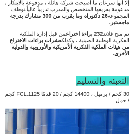
إلا أنها سرعان ما أصبحت شركة هائلة ، مدفوعة بالابتكار ،
مدعومة بفريقها المتخصص والمدرب تدريباً عالياً.توظف
المجموعة
26 دكتوراه وما يقرب من 300 مشارك بدرجة
ماجستير.
تم منح فلاند
232 براءة اختراع
من قبل إدارة الملكية
الفكرية الوطنية الصينية ، وكذلك
عشرات براءات الاختراع
من هيئات الملكية الفكرية الأمريكية والأوروبية والدولية
الأخرى.
التعبئة والتسليم
30 كجم / برميل ، 14400 كجم / 20 قدمًا FCL.1125 كجم
/ حمل