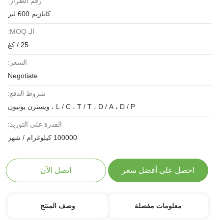
رقم الطراز:
كاتازيم 600 لتر
الـ MOQ:
25 / كغ
السعر:
Negotiate
شروط الدفع:
L / C ، T / T ، D / A ، D / P ، ويسترن يونيون
القدرة على التوريد:
100000 كيلوغرام / شهر
احصل على أفضل سعر
اتصل الآن
معلومات مفصلة
وصف المنتج