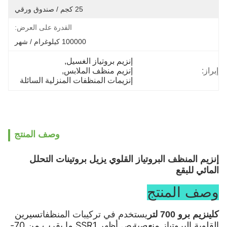
25 كجم / صندوق ورقي
القدرة على العرض:
100000 كيلوغرام / شهر
إنزيم بروتياز الغسيل
, 
إبراز:
إنزيم منظف الملابس
, 
إنزيمات المنظفات المنزلية السائلة
وصف المنتج
إنزيم المنظف البروتياز القلوي يزيل بروتينات التحلل
المائي للبقع
وصف المنتج
سيرين
كلينزيم برو 700 لتر
يستخدم في تركيبات المنظفات
القلوية البروتياز من
عصية
ص.أظهر SSR1 ما يقرب من 70-