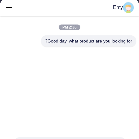
panxy@vlandgroup.com
Emy
وقت العمل
2:36 PM
9:00-17:30
Good day, what product are you looking for?
عنواننا
العنوان
RM304 ، المبنى 6 ، رقم 88 طريق شنغرونغ ، منطقة بودونغ ، شنغهاي ،
جمهورية الصين الشعبية
الهاتف
86-021-50805885
الصين جودة جيدة انزيم النسيج المورد. حقوق الطبع والنشر © -2026
KDN Biotech (Shanghai) Co., Ltd. جميع الحقوق محفوظة