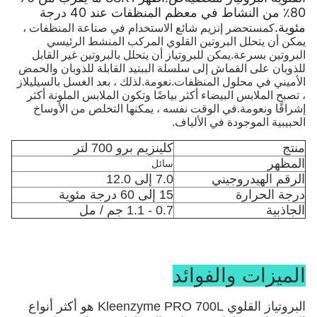
80٪ من النشاط في معظم المنظفات عند 40 درجة
مئوية.
كمستحضر إنزيم شائع الاستخدام في صناعة المنظفات ،
يمكن أن يتحلل البروتين القلوي المركب المنشط الرئيسي
البروتين بسرعة.يمكن للبروتياز أن يتحلل بالبروتين غير القابل
للذوبان على القماش إلى سلسلة الببتيد القابلة للذوبان والحمض
الأميني في محلول المنظفات.نعومة.لذلك ، بعد الغسل بالسيليلاز
، تصبح الملابس البيضاء أكثر بياضًا وتكون الملابس الملونة أكثر
إشراقًا ونعومة.في الوقت نفسه ، يمكنها التخلص من الأوساخ
الحبيبية الموجودة في الألياف.
منتج
كلينزيم برو 700 لتر
المظهر
سائل
الرقم الهيدروجيني
7.0 إلى 12.0
درجة الحرارة
15 إلى 60 درجة مئوية
الجاذبية
0.7 - 1.1 جم / مل
الميزات والفوائد
البروتياز القلوي Kleenzyme PRO 700L هو أكثر أنواع 