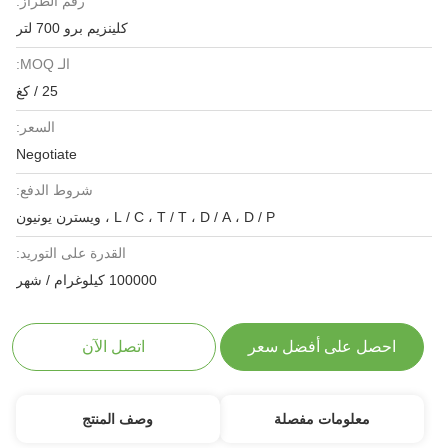
رقم الطراز:
كلينزيم برو 700 لتر
الـ MOQ:
25 / كغ
السعر:
Negotiate
شروط الدفع:
L / C ، T / T ، D / A ، D / P ، ويسترن يونيون
القدرة على التوريد:
100000 كيلوغرام / شهر
احصل على أفضل سعر
اتصل الآن
معلومات مفصلة
وصف المنتج