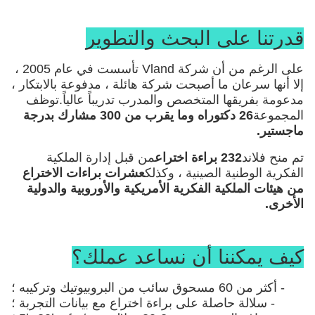
قدرتنا على البحث والتطوير
على الرغم من أن شركة Vland تأسست في عام 2005 ،
إلا أنها سرعان ما أصبحت شركة هائلة ، مدفوعة بالابتكار ،
مدعومة بفريقها المتخصص والمدرب تدريباً عالياً.توظف
المجموعة
26 دكتوراه وما يقرب من 300 مشارك بدرجة
ماجستير.
تم منح فلاند
232 براءة اختراع
من قبل إدارة الملكية
الفكرية الوطنية الصينية ، وكذلك
عشرات براءات الاختراع
من هيئات الملكية الفكرية الأمريكية والأوروبية والدولية
الأخرى.
كيف يمكننا أن نساعد عملك؟
- أكثر من 60 مسحوق سائب من البروبيوتيك وتركيبه ؛
- سلالة حاصلة على براءة اختراع مع بيانات التجربة ؛