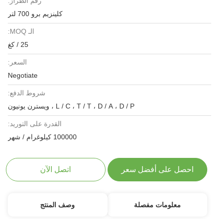
رقم الطراز:
كلينزيم برو 700 لتر
الـ MOQ:
25 / كغ
السعر:
Negotiate
شروط الدفع:
L / C ، T / T ، D / A ، D / P ، ويسترن يونيون
القدرة على التوريد:
100000 كيلوغرام / شهر
احصل على أفضل سعر
اتصل الآن
معلومات مفصلة
وصف المنتج