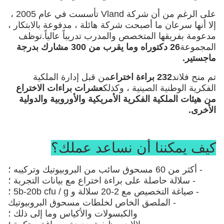
على الرغم من أن شركة Vland تأسست في عام 2005 ،
إلا أنها سرعان ما أصبحت شركة هائلة ، مدفوعة بالابتكار ،
مدعومة بفريقها المتخصص والمدرب تدريباً عالياً.توظف
المجموعة
26 دكتوراه وما يقرب من 300 مشارك بدرجة
ماجستير.
تم منح فلاند
232 براءة اختراع
من قبل إدارة الملكية
الفكرية الوطنية الصينية ، وكذلك
عشرات براءات الاختراع
من هيئات الملكية الفكرية الأمريكية والأوروبية والدولية
الأخرى.
كيف يمكننا أن نساعد عملك؟
- أكثر من 60 مسحوق سائب من البروبيوتيك وتركيبه ؛
- سلالة حاصلة على براءة اختراع مع بيانات التجربة ؛
- صياغة التخصيص مع 2-20 سلالة و 5b-20b cfu / g ؛
- الملصق الخاص لخلطات مسحوق البروبيوتيك
والكبسولات والأكياس وما إلى ذلك ؛