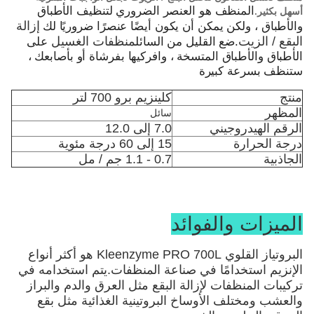
أسهل بكثير.
المنظف هو العنصر الضروري لتنظيف الأطباق
إزالة
والأطباق ، ولكن يمكن أن يكون أيضًا عنصرًا ضروريًا لك
البقع / الزيت
منظفات الغسيل
.ضع القليل من السائل
على
الأطباق والأطباق المتسخة ، وافركيها بفرشاة أو بأصابعك ،
ستنظف بسرعة كبيرة
منتج
كلينزيم برو 700 لتر
المظهر
سائل
الرقم الهيدروجيني
7.0 إلى 12.0
درجة الحرارة
15 إلى 60 درجة مئوية
الجاذبية
0.7 - 1.1 جم / مل
الميزات والفوائد
البروتياز القلوي Kleenzyme PRO 700L هو أكثر أنواع 
الإنزيم استخدامًا في صناعة المنظفات.يتم استخدامه في 
تركيبات المنظفات لإزالة البقع مثل العرق والدم والبراز 
والعشب ومختلف الأوساخ البروتينية الغذائية مثل بقع 