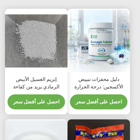
دليل محفزات تبييض
إنزيم الغسيل الأبيض
الأكسجين: درجة الحرارة
الرمادي يزيد من كفاءة
المنخفضة؟ | كيه دي ان
غسيل الملابس
للتكنولوجيا الحيوية
احصل على أفضل سعر
احصل على أفضل سعر