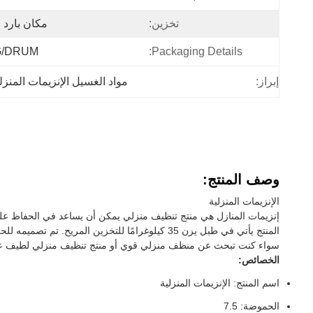
تخزين:
مكان بارد
G/DRUM
Packaging Details:
إبراز:
مواد الغسيل الإنزيمات المنزل
وصف المنتج:
الإنزيمات المنزلية
إنزيمات المنازل هي منتج تنظيف منزلي يمكن أن يساعد في الحفاظ على
المنتج يأتي في طبل يزن 35 كيلوغرامًا للتخزين المريح. تم تصميمه للحفاظ عليه في مكان بارد وجاف لتحقيق أفضل النتائج.مما يجعلها منتج ممتع للاستخدام-لديها مدة صلاحية سنتين
سواء كنت تبحث عن منظف منزلي قوي أو منتج تنظيف منزلي لطيف على الأ
الخصائص:
اسم المنتج: الإنزيمات المنزلية
الحموضة: 7.5