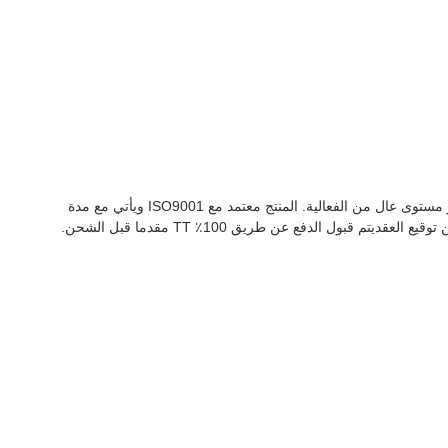
إنزيمات المنازل هي منتج تنظيف منزلي عالي الجودة وهو مثالي لتنظيف المطبخات والمراحيض والمناطق المنزلية الأخرى.إنه منتج آمن وغير سام يوفر مستوى عال من الفعالية. المنتج معتمد مع ISO9001 ويأتي مع مدة
صلاحية سنتين. الحد الأدنى للكمية هو 100 كجم والسعر هو 10.0 دولار أمريكي / كجم.يأتي في عبوة 35 كيلوغرام / درام ويمكن شحنها خلال 30 يوما من توقيع العقديتم قبول الدفع عن طريق 100٪ TT مقدما قبل الشحن.