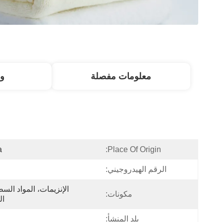
معلومات مفصلة
و
a
Place Of Origin:
الرقم الهيدروجيني:
مكونات:
ال
بلد المنشأ:
ا