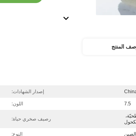
صف المنتج
Chin
إصدار الشهادات:
7.5
اللون:
الإنزيمات، المواد السطحيّة، 
رصيف صخري حياة:
كحول
لصين
النوع: