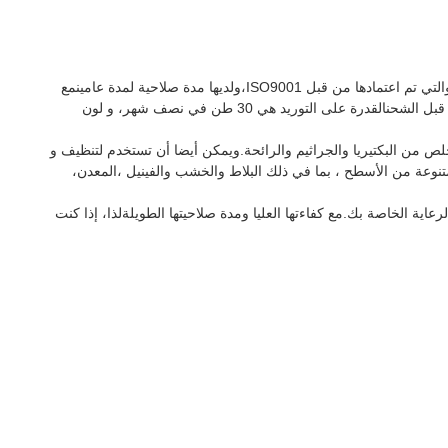
إنزيمات المنازل، مع اسم العلامة التجارية Kdn ورقم النموذج Kleenzyme، هي نوع من منظفات المنازل ومنتجات العناية المنزلية المصنعة في الصين والتي تم اعتمادها من قبل ISO9001،ولديها مدة صلاحية لمدة عامينمع
الحد الأدنى لكمية الطلب من 100 كجم، السعر هو 10.0 دولار أمريكي / كجم، وأنها تأتي في حزمة 35 كجم / درام.و شروط الدفع هي 100٪ TT مقدما قبل الشحنالقدرة على التوريد هي 30 طن في نصف شهر، و لون
تخلص من البكتيريا والجراثيم والرائحة.ويمكن أيضا أن تستخدم لتنظيف و
نوعة من الأسطح ، بما في ذلك البلاط والخشب والفينيل ،المعدن،
ات التنظيف والرعاية الخاصة بك.مع كفاءتها العليا ومدة صلاحيتها الطويلةلذا، إذا كنت