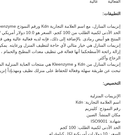
الفعالية
عالية
التطبيقات:
المنتج هو أبيض رمادى. بالإضافة إلى ذلك، فإنه لديه فعالية عالية وه
إنزيمات المنازل هي خيار مثالي لأي حاجة لتنظيف المنزل ورعايته. يمكن 
إزالة رائحة الأسطحكما أنها فعالة في تنظيف معدات المطبخ والحمام ،
الزجاج وأكثر.
إنزيمات المنازل من Kdn و Kleenzyme ه
تبحث عن طريقة سهلة وفعالة للحفاظ على منزلك نظيف ومهذبإذاً إنزيما
التخصيص:
الإنزيمات المنزلية
اسم العلامة التجارية: Kdn
رقم النموذج: كلينزيم
مكان المنشأ: الصين
شهادة: ISO9001
الحد الأدنى لكمية الطلب: 100 كجم
السعر: 10 دولارات أمريكية لكل كيلوغرام