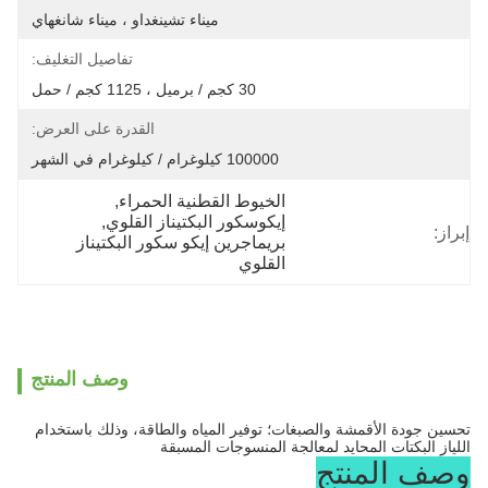
ميناء تشينغداو ، ميناء شانغهاي
تفاصيل التغليف:
30 كجم / برميل ، 1125 كجم / حمل
القدرة على العرض:
100000 كيلوغرام / كيلوغرام في الشهر
الخيوط القطنية الحمراء
, 
إيكوسكور البكتيناز القلوي
, 
إبراز:
بريماجرين إيكو سكور البكتيناز 
القلوي
وصف المنتج
تحسين جودة الأقمشة والصبغات؛ توفير المياه والطاقة، وذلك باستخدام
اللياز البكتات المحايد لمعالجة المنسوجات المسبقة
وصف المنتج