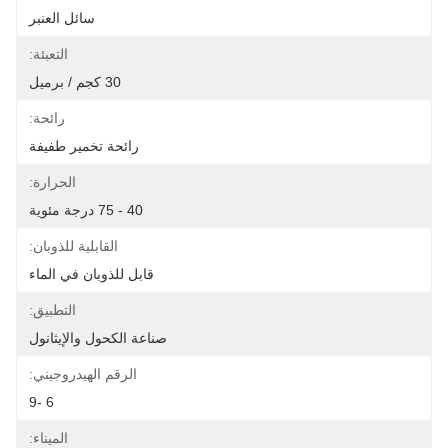
سائل العنبر
التعبئة:
30 كجم / برميل
رائحة:
رائحة تخمير طفيفة
الحرارة:
40 - 75 درجة مئوية
القابلية للذوبان:
قابل للذوبان في الماء
التطبيق:
صناعة الكحول والإيثانول
الرقم الهيدروجيني:
6 -9
الميناء: