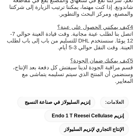
نعم، شركتنا تقع في شنغهاي والمصنع يقع في مقاطعة
شاندونغ. إذا كنت مهتما، يمكننا ترتيب الزيارة إلى شركتنا
والمصنع، ومركز البحث والتطوير.
4كيف يمكنني الحصول على عينة؟
اتصل بنا لطلب عينة مجانية. وقت قيادة العينة حوالي 7-
12 يومًا. سنستخدم DHL للتسليم من باب إلى باب لطلب
العينة. وقت النقل حوالي 3-5 أيام.
5كيف يمكنك ضمان الجودة؟
قسم مراقبة الجودة لدينا سيفتش كل دفعة بعد الإنتاج،
وسنضمن أن المنتج الذي سيتم تسليمه يتماشى مع
المعايير.
العلامات:
إنزيم السليولاز في صناعة النسيج
إنزيم Endo 1 T Reesei Cellulase
الإنتاج التجاري لإنزيم السليولاز