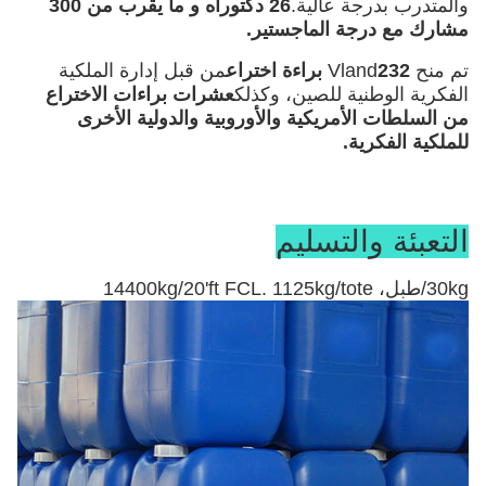
والمتدرب بدرجة عالية.
26 دكتوراه و ما يقرب من 300
مشارك مع درجة الماجستير.
تم منح Vland
232 براءة اختراع
من قبل إدارة الملكية
الفكرية الوطنية للصين، وكذلك
عشرات براءات الاختراع
من السلطات الأمريكية والأوروبية والدولية الأخرى
للملكية الفكرية.
التعبئة والتسليم
30kg/طبل، 14400kg/20'ft FCL. 1125kg/tote