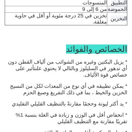
التطبيق
المنسوجات
الحموضة
من 6 إلى 9
تخزين في 25 درجة مئوية أو أقل في حاوية
التخزين
مغلقة.
الخصائص والفوائد
* يزيل البكتين وغيره من الشوائب من ألياف القطن دون
أي تدهور في السليلوز وبالتالي لا يحتوي على
تأثير على
خصائص قوة الألياف.
* يمكن تطبيقه في أي نوع من المعدات لكل من النسيج
الخزين والخيط ، بما في ذلك التفريغ وصبغ الحزم
* يد أكثر ليونة وحجمًا مقارنةً بالتنظيف القليلي التقليدي
* انخفاض أقل في الوزن و زيادة في الغلة بنسبة 1%
تقريبًا مقارنة مع التنظيف القليلي