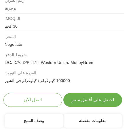
رقم الطراز:
بريبزيم
الـ MOQ:
30 كجم
السعر:
Negotiate
شروط الدفع:
L/C، D/A، D/P، T/T، Western Union، MoneyGram
القدرة على التوريد:
100000 كيلوغرام / كيلوغرام في الشهر
احصل على أفضل سعر
اتصل الآن
معلومات مفصلة
وصف المنتج