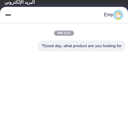
البريد الإلكتروني
panxy@vlandgroup.com
Emy
وقت العمل
3:57 PM
9:00-17:30
Good day, what product are you looking for?
عنواننا
العنوان
RM304 ، المبنى 6 ، رقم 88 طريق شنغرونغ ، منطقة بودونغ ، شنغهاي ،
جمهورية الصين الشعبية
الهاتف
86-021-50805885
الصين جودة جيدة انزيم النسيج المورد. حقوق الطبع والنشر © -2026