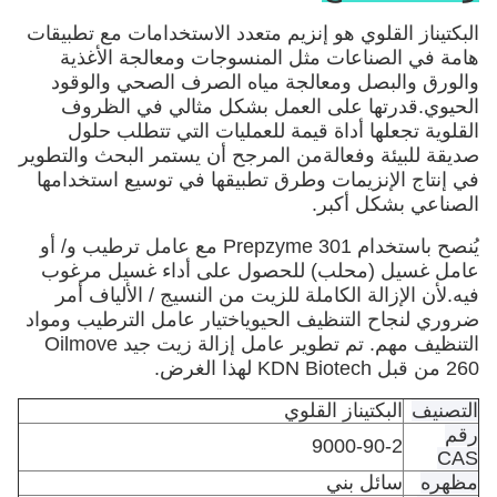
البكتيناز القلوي هو إنزيم متعدد الاستخدامات مع تطبيقات
هامة في الصناعات مثل المنسوجات ومعالجة الأغذية
والورق والبصل ومعالجة مياه الصرف الصحي والوقود
الحيوي.قدرتها على العمل بشكل مثالي في الظروف
القلوية تجعلها أداة قيمة للعمليات التي تتطلب حلول
صديقة للبيئة وفعالةمن المرجح أن يستمر البحث والتطوير
في إنتاج الإنزيمات وطرق تطبيقها في توسيع استخدامها
الصناعي بشكل أكبر.
يُنصح باستخدام Prepzyme 301 مع عامل ترطيب و/ أو
عامل غسيل (محلب) للحصول على أداء غسيل مرغوب
فيه.لأن الإزالة الكاملة للزيت من النسيج / الألياف أمر
ضروري لنجاح التنظيف الحيوياختيار عامل الترطيب ومواد
التنظيف مهم. تم تطوير عامل إزالة زيت جيد Oilmove
260 من قبل KDN Biotech لهذا الغرض.
التصنيف
البكتيناز القلوي
رقم
9000-90-2
CAS
مظهره
سائل بني