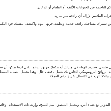
 الناجمة عن الحيوانات الأليفة أو الطعام أو الدخان.
انة الملابس لإزالة أي رائحة غير سارة.
وس ستترك مساحتك رائحة جديدة ونظيفة.جربها اليوم واكتشف بنفسك قوة البكتيري
ل طبيعي وتجديد الهواء في منزلك أو مكتبك.فريق الدعم الفني لدينا يمكن أن تسا
الروائح البروبيوتيكي الخاص بك يعمل بأفضل حال. وهذا يشمل الصيانة المنتظمة
يئتكلا تتردد في الاتصال بفريق دعم العملاء.
دة التدوير مع غطاء آمن. وتشمل الملصق اسم المنتج، وإرشادات الاستخدام، وقائم