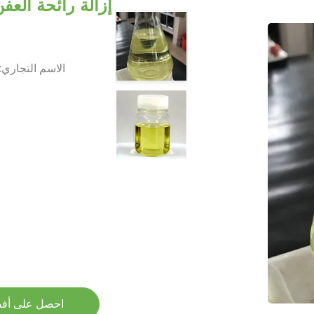
إزالة رائحة العف
الاسم التجاري:
احصل على أف