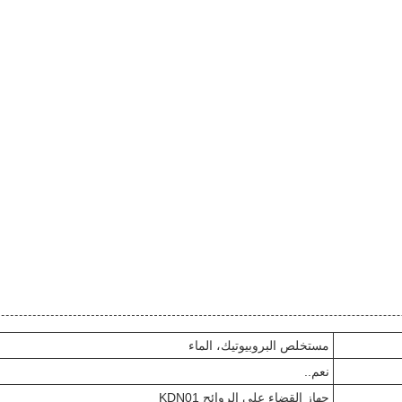
مستخلص البروبيوتيك، الماء
نعم..
جهاز القضاء على الروائح KDN01