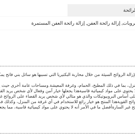
روبات
, 
إزالة رائحة العفن
, 
إزالة رائحة العفن المستمرة
 للبيئة مصمم لإزالة الروائح السيئة من خلال محاربة البكتيريا التي تسببها.هو سائل ب
المنزل، بما في ذلك المطبخ، الحمام، وغرفة المعيشة.ومساحات عامة أخرى حيث 
روائح هو معالج رائحة على أساس البروبيوتيكات والذي هو مثالي لأي شخص يريد القضاء على ال
ح القويةهذا المنتج هو خيار رائع للاستخدام في أي غرفة من المنزل، وكذلك في
ر السارةأفضل ما في الأمر أنه لا يحتوي على مواد كيميائية قاسية، مما يجعله خ