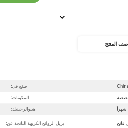
صف المنتج
Chin
صنع في:
صصة
المكونات:
هيبوالرجينيك:
 فاتح
يزيل الروائح الكريهة الناتجة عن: