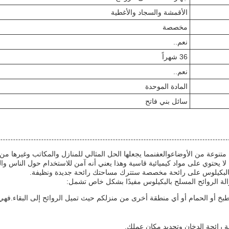
الأقمشة والسجاد والأغطية
مخصصة
نعم..
36 شهراً
نعم..
المادة الموحدة
سائل بني فاتح
متنوعة من الأوضاعوالعفنمما يجعلها الحل المثالي للمنازل والمكاتب وغيرها من
لا يحتوي على مواد كيميائية قاسية وهذا يعني أنه آمن للاستخدام حول الناس وال
ود بالبكيلوس على رائحة مخصصة ستترك مساحتك رائحة جديدة ونظيفة.
الة الروائح المسلح بالبكيلوس مفيدًا بشكل خاص تشمل:
طبخ أو الحمام أو أي منطقة أخرى من منزلكم حيث تميل الروائح إلى البقاء.فه
ة رائحة الدخان وتجديد مكان عملك.