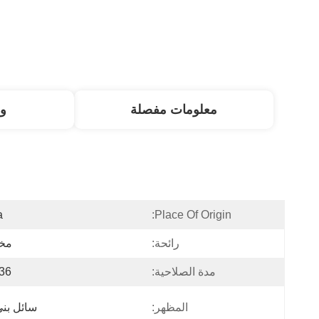
معلومات مفصلة
و
a
Place Of Origin:
رائحة:
مخ
مدة الصلاحية:
36 شهراً
المظهر:
سائل بني