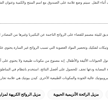
اء النقل. سيتم وضع علامة على الصندوق مع اسم المنتج والكمية وعنوان الشح
وتيكية من KDN Biotech هي منتج طبيعي وصديق للبيئة مصمم للقضاء على الروائح الناجمة عن البكتيريا و
KDN Biotech Probioti يستخدم قوة البروبيوتيكات لتفكيك وتحضير المواد العضوية التي تسبب الروائح غ
روبيوتيك عالية الجودة والمكونات الطبيعية الأخرى. كيدن بيوتيك هي علامة تجار
مزيل الرائحة الأنزيمية الحيوية
مزيل الروائح الكريهة لمزا