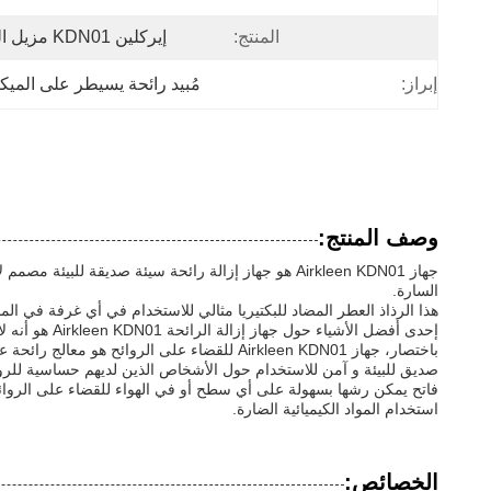
المنتج:
إيركلين KDN01 مزيل الرائحة
إبراز:
مُبيد رائحة يسيطر على الميك
وصف المنتج:
جهاز Airkleen KDN01 هو جهاز إزالة رائحة سيئة صديقة
السارة.
هذا الرذاذ العطر المضاد للبكتيريا مثالي للاستخدام في أي غرفة في 
إحدى أفضل الأشياء حول جهاز إزالة الرائحة Airkleen KDN01 هو أنه لا يحتوي على مواد كيميائية قاسيةهذا يجعلها خيار آمن وفعال لأي شخص يريد القضاء على الروائح الكريهة دون استخدام المواد الكيميائية الضارة.
باختصار، جهاز Airkleen KDN01 للقضاء على ال
صديق للبيئة و آمن للاستخدام حول الأشخاص الذين لديهم حساسية للروائ
فاتح يمكن رشها بسهولة على أي سطح أو في الهواء للقضاء على الروائح غي
استخدام المواد الكيميائية الضارة.
الخصائص: