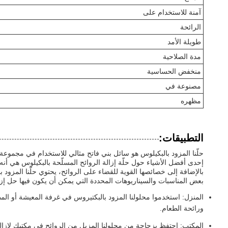
آمنة للاستخدام على
الرائحة
طويلة الأمد
مدة الصلاحية
منخفض الحساسية
مصنوعة في
مظهره
التطبيقات:
حلّنا المزود بالبكيلوس هو سائل بني فاتح مثالي للاستخدام في مجموعة 
إحدى أفضل الأشياء حول حلّة إزالة الروائح المسلّحة بالبكيلوس هي أنه 
بالإضافة إلى خصائصها القوية للقضاء على الروائح، يحتوي حلّنا المز
بعض المناسبات والسيناريوهات المحددة التي يمكن أن يكون فيها حل إز
المنزل: استخدموا محلولنا المزود بالبكتيروس في غرفة المعيشة أو الم
ورائحة الطعام.
المكتب: احتفظ بزجاجة من محلولنا المزيل من الروائح في مكتبك لإزال