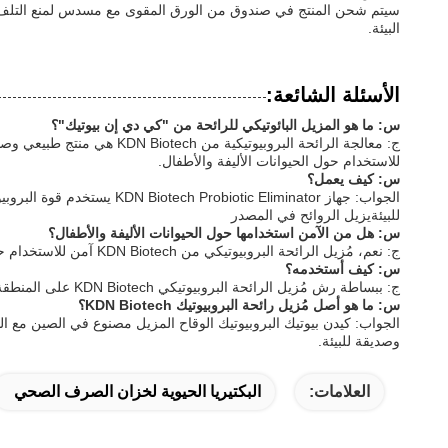
سيتم شحن المنتج في صندوق من الورق المقوى مع مسدس لمنع التلف أثن
البيئة.
الأسئلة الشائعة:
س: ما هو المزيل البائوتيكي للرائحة من "كي دي إن بيوتيك"؟
ج: معالجة الرائحة البروبي
للاستخدام حول الحيوانات الأليفة والأطفال.
س: كيف يعمل؟
الجواب: جهاز c Eliminator
للبيئةيزيل الروائح في المصدر
س: هل من الآمن استخدامها حول الحيوانات الأليفة والأطفال؟
ج: نعم، مُزيل الرائحة البروبيوتيكي من KDN Biotech آمن للاستخدام حول الحيوانات الأليفة والأطفال. إنه مصنوع من مكونات طبيعية ولا يحتوي على أي مواد كيميائية قاسية أو عطور اصطناعية.
س: كيف أستخدمه؟
ج: ببساطة رش مُزيل الرائحة البروبيوتيكي KDN Biotech على المنطقة المصابة ودعها تجف. للحصول على أفضل النتائج، استخدم بانتظام في المناطق التي تكون فيها الروائح مشكلة.
س: ما هو أصل مُزيل رائحة البروبيوتيك KDN Biotech؟
الجواب: كيدن بيوتيك البروبيوتيك الوقاح المزيل مصنوع في الصين مع الب
وصديقة للبيئة.
العلامات:
البكتيريا الحيوية لخزان الصرف الصحي