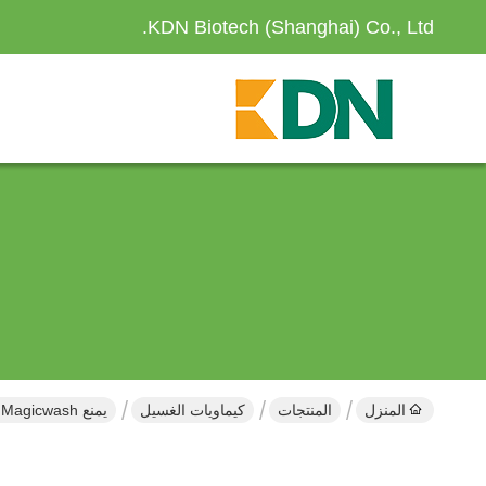
KDN Biotech (Shanghai) Co., Ltd.
المنزل
المنتجات
كيماويات الغسيل
يمنع PPR Magicwash إعادة ترسب الصبغة النيلية في القطن والبوليستر والألياف الاصطناعية الأخرى