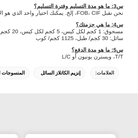
س3: ما هو مدة التسليم وفترة التسليم؟
نحن نقبل FOB، CIF، إلخ. يمكنك اختيار واحد الذي هو الأكثر ملاءمة أو فعالية من حيث التكلفة بالنسبة لك. العينة في غضون 5 أيام، والطلب الكلي في غضون 7 أيام.
س4: ما هي حزمتك؟
مسحوق: 1 كجم لكل كيس، 5 كجم لكل كيس، 20 كجم لكل كيس
سائل: 30 كجم/ طبل، 1125 كجم/ كوب
س5: ما هو مدة الدفع؟
T/T، ويسترن يونيون أو L/C
العلامات:
إنزيم الكاتلاز السائل
المنسوجات ال