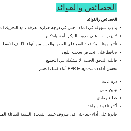
الخصائص والفوائد
الخصائص والفوائد
يذوب بسهولة في الماء ، حتى في درجة حرارة الغرفة ، مع التحريك ال
لا يؤثر سلبا على مرونة الليكرا أو سباندكس
تأثير ممتاز لمكافحة البقع على القطن والعديد من أنواع الألياف الاصطنا
يحافظ على انخفاض سحب اللون
قابلية التدفق الجيدة، لا مشكلة في التجميع
يحسن أداء PPR Magicwash أثناء غسل الجينز.
ذرة عالية
تباين عالي
غطاء رمادى
أكثر ناعمة وبراقة
قادرة على أداء جيد حتى في ظروف غسيل شديدة (النسبة السائلة المنخف