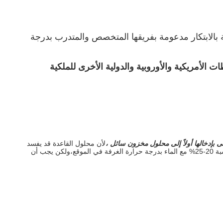
ان ما أصبحت مؤسسة هائلة مدفوعة بالابتكار مدعومة بفريقها المتخصص والمتدرب بدرجة
الأمريكية والأوروبية والدولية الأخرى للملكية
لأن محلول القاعدة قد يفسد
في غضون أسبوع أو أسبوعين. إذا كان المستخدم النهائي لغسيل الملابس يريد أن يصنع نسخة سائلة لسهولة الاستخدام، يمكنه إعداد محلول القاعدة بنسبة 20-25% مع الماء بدرجة حرارة الغرفة في الموقع،ولكن يجب أن