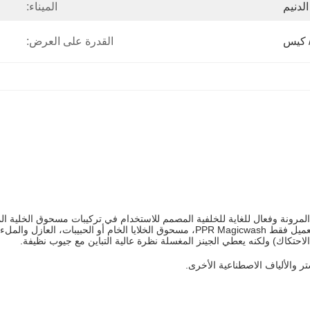
لدنيم
الميناء:
القدرة على العرض:
فقدان من المرونة وفعال للغاية للخلفية المصمم للاستخدام في تركيبات مسحوق الخلية
مسحوق الخلايا المحايدة جاهزة للاستخدام، من المفترض أن يستخدم العميل فقط  Magicwash
لاحتكاك) ولكنه يعطي الجينز المغسلة نظرة عالية التباين مع جيوب نظيفة.