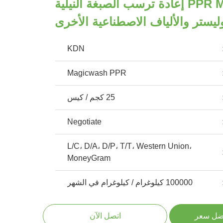
يمنع PPR Magicwash إعادة ترسب الصبغة النيلية
يستر والألياف الاصطناعية الأخرى
KDN
Magicwash PPR
25 كجم / كيس
Negotiate
L/C، D/A، D/P، T/T، Western Union،
MoneyGram
100000 كيلوغرام / كيلوغرام في الشهر
ضل سعر
اتصل الآن