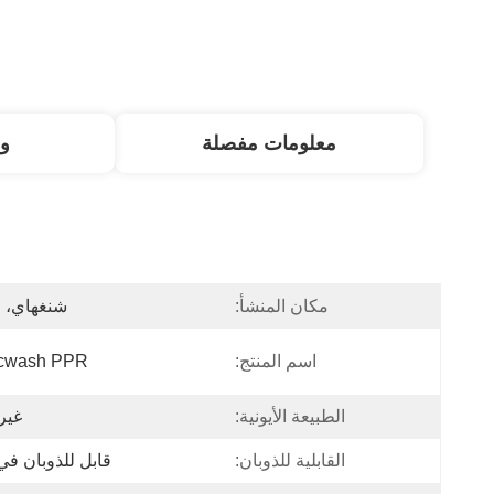
معلومات مفصلة
و
مكان المنشأ:
شنغهاي، 
اسم المنتج:
cwash PPR
الطبيعة الأيونية:
غير 
القابلية للذوبان:
قابل للذوبان في 