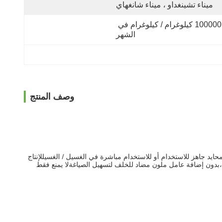
ميناء تشينغداو ، ميناء شانغهاي
100000 كيلوغرام / كيلوغرام في 
الشهر
وصف المنتج
 المحايد جاهز للاستخدام أو للاستخدام مباشرة في الغسيل / الغسيللإنتاج
PPR، مسحوق الخلايا الخام أو الحبيبات، العازل والملء،بدون إضافة عامل ملون مضاد للخلف لتسهيل الصياغةلا يمنع فقط