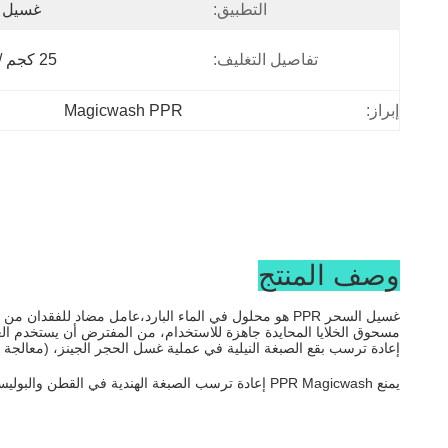
التطبيق:
غسيل ا
تفاصيل التغليف:
25 كجم / كيس
Magicwash PPR
إبراز:
وصف المنتج
غسيل السحر PPR هو محلول في الماء البارد،عامل مضاد لل
إعادة ترسب بقع الصبغة النيلية في عملية غسل الحجر الجينز، (معالجة ا
يمنع PPR Magicwash إعادة ترسب الصبغة الهندية في القطن والبوليستر والألياف الاصطناعية الأخرى.