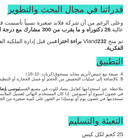
قدراتنا في مجال البحث والتطوير
عالية.
26 دكتوراه و ما يقرب من 300 مشارك مع درجة الماجستير.
تم منح Vland
232 براءة اختراع
من قبل إدارة الملكية ال
الفكرية.
التطبيق
A. صيغة مع حمض/أنزيم محايد مسحوق/كريات: 10-18٪
B. بالإضافة إلى عمليات التخفيض من الحجم أو غسل الحجارة أو التنظيف: 0.1 - 0.5 غرام / لتر
ملاحظة: عند استخدامها كعامل مضاد للوث في مصنع الغسيل
يوصى بإضافة PPR Magicwash مباشرة إلى غسالة الملابس ، دون تخفيف مسبق. لا يوصى بإدخالها
تستخدمها في غضون يوم أو يومينإذا تم العثور على كمية صغيرة من الجس
التعبئة والتسليم
25 كجم لكل كيس