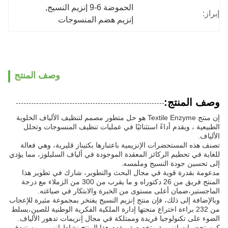
الحموضة 6-9 إنزيم النسيج
, 
إبراز:
إنزيم هضم المنسوجات
وصف المنتج
وصف المنتج:
إن منتج Textile Enzyme هو حل متطور مصمم لتنظيف الألياف الخلوية
الطبيعية ، ويقدم أداءً استثنائيًا في عمليات تنظيف المنسوجات وتحلل
الألياف.
تصنف هذه المستحضرات الإنزيمية باعتبارها بكتيناز قليرية، وهي فعالة
للغاية في تحطيم الركائز المعقدة الموجودة في ألياف السليلوز، مما يؤدي
إلى تحسين جودة النسيج وملمسه.
مدعومة بقدرة قوية في مجال البحث والتطوير، شارك في تطوير هذا
المنتج فريق من 26 دكتوراه و ما يقرب من 300 من الزملاء مع درجة
الماجستير،ضمان أعلى مستوى من الخبرة والابتكار في صياغته.
وبالإضافة إلى ذلك، فإن منتج إنزيم النسيج يفتخر بمجموعة مثيرة للإعجاب
من 232 براءة اختراع منحتها إدارة الملكية الفكرية الوطنية للصين،يسلط
الضوء على تكنولوجيا فريدة وممتلكة في مجال إنزيمات تدهور الألياف.
كمستحضرات إنزيمية متخصصة، يقدم هذا المنتج نشاط إنزيمي مستهدف