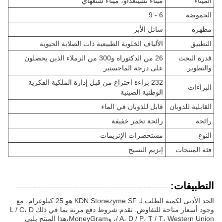
الميناء
ميناء تشينغداو، ميناء شنغهاي
الحموضة
6 - 9
مظهره
سائل الأبر
التطبيق
الألياف الخلوية الطبيعية ذات الصلابة الحيوية
قدرة البحث
26 من الدكتوراه و300 من الزملاء الذين يحصلون
والتطوير
على درجة الماجستير
232 براءة اختراع من قبل إدارة الملكية الفكرية
البراءات
الوطنية الصينية
القابلية للذوبان
قابل للذوبان في الماء
رائحة
رائحة تخمر خفيفة
النوع
مستحضرات الإنزيمات
فئة المنتجات
إنزيم النسيج
التطبيقات:
الحد الأدنى لكمية الطلب لـ KDN Stonezyme SF هو 25 كيلوغرام، مع
وجود أسعار متاحة للتفاوض. تقدم شروط دفع مرنة بما في ذلك L / C، D
/ A، D / P، T / T، Western Union، وMoneyGram،هذا المنتج يلبي