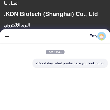
اتصل بنا
KDN Biotech (Shanghai) Co., Ltd.
البريد الإلكتروني
panxy@vlandgroup.com
Emy
وقت العمل
11:43 AM
9:00-17:30
Good day, what product are you looking for?
عنواننا
العنوان
RM304 ، المبنى 6 ، رقم 88 طريق شنغرونغ ، منطقة بودونغ ، شنغهاي ،
جمهورية الصين الشعبية
الهاتف
86-021-50805885