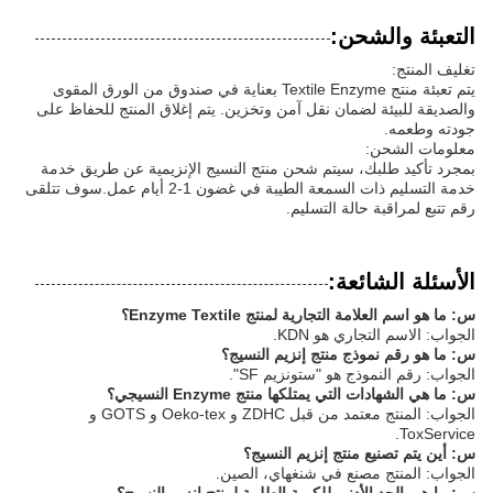
التعبئة والشحن:
تغليف المنتج:
يتم تعبئة منتج Textile Enzyme بعناية في صندوق من الورق المقوى
والصديقة للبيئة لضمان نقل آمن وتخزين. يتم إغلاق المنتج للحفاظ على
جودته وطعمه.
معلومات الشحن:
بمجرد تأكيد طلبك، سيتم شحن منتج النسيج الإنزيمية عن طريق خدمة
خدمة التسليم ذات السمعة الطيبة في غضون 1-2 أيام عمل.سوف تتلقى
رقم تتبع لمراقبة حالة التسليم.
الأسئلة الشائعة:
س: ما هو اسم العلامة التجارية لمنتج Enzyme Textile؟
الجواب: الاسم التجاري هو KDN.
س: ما هو رقم نموذج منتج إنزيم النسيج؟
الجواب: رقم النموذج هو "ستونزيم SF".
س: ما هي الشهادات التي يمتلكها منتج Enzyme النسيجي؟
الجواب: المنتج معتمد من قبل ZDHC و Oeko-tex و GOTS و
ToxService.
س: أين يتم تصنيع منتج إنزيم النسيج؟
الجواب: المنتج مصنع في شنغهاي، الصين.