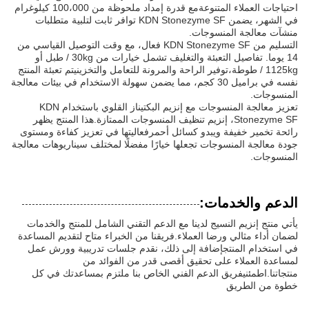
احتياجات العملاء المتنوعةمع قدرة إمداد ملحوظة من 100،000 كيلوغرام
في الشهر، يضمن KDN Stonezyme SF توافر ثابت لتلبية متطلبات
منشآت معالجة المنسوجات.
التسليم من KDN Stonezyme SF فعال، مع وقت التوصيل القياسي من
14 يوما. تفاصيل التعبئة والتغليف تشمل خيارات من 30kg / طبل أو
1125kg / طوطة،توفير الراحة والمرونة للتعامل والتخزينيتم تعبئة المنتج
نفسه في براميل 30 كجم، مما يضمن سهولة الاستخدام في بيئات معالجة
المنسوجات.
تعزيز معالجة المنسوجات مع إنزيم البكتيناز القلوي باستخدام KDN
Stonezyme SF، إنزيم تنظيف المنسوجات الممتازة.هذا المنتج يظهر
رائحة تخمير خفيفة ويبدو كسائل أحمرفعاليتها في تعزيز كفاءة ومستوى
جودة معالجة المنسوجات تجعلها خيارًا مفضلًا لمختلف سيناريوهات معالجة
المنسوجات.
الدعم والخدمات:
يأتي منتج إنزيم النسيج لدينا مع الدعم التقني الشامل للمنتج والخدمات
لضمان أداء مثالي ورضا العملاء.فريقنا من الخبراء متاح لتقديم المساعدة
في استخدام المنتجإضافة إلى ذلك، نقدم جلسات تدريبية وورش عمل
لمساعدة العملاء على تحقيق أقصى قدر من الفوائد من
منتجاتنا.اطمئنيفريق الدعم الفني الخاص بنا ملتزم بمساعدتك في كل
خطوة من الطريق