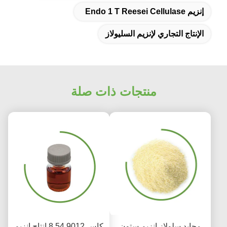
إنزيم Endo 1 T Reesei Cellulase
الإنتاج التجاري لإنزيم السليولاز
منتجات ذات صلة
محايد سلولاز إنزيم ستون
كاس 9012 54 8 إنتاج إنزيم