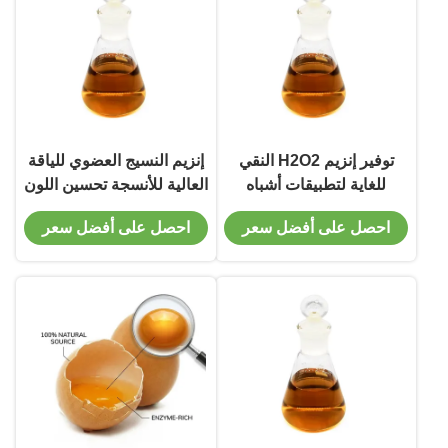
توفير إنزيم H2O2 النقي
إنزيم النسيج العضوي للياقة
للغاية لتطبيقات أشباه
العالية للأنسجة تحسين اللون
الموصلات و PCB تلبية
والفوائد الصديقة للبيئة في
احصل على أفضل سعر
احصل على أفضل سعر
متطلبات تصنيع أشباه
تصنيع النسيج
الموصلات الحديثة