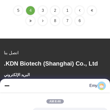
5
4
3
2
1
8
7
6
اتصل بنا
KDN Biotech (Shanghai) Co., Ltd.
البريد الإلكتروني
panxy@vlandgroup.com
Emy
وقت العمل
8:46 AM
9:00-17:30