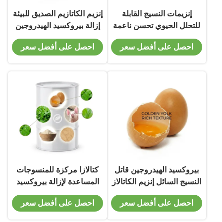
إنزيمات النسيج القابلة
إنزيم الكاتازيم الصديق للبيئة
للتحلل الحيوي تحسن ناعمة
إزالة بيروكسيد الهيدروجين
النسيج وسرعة اللون في
النسيج الكاتازيم HT لمعالجة
احصل على أفضل سعر
احصل على أفضل سعر
عمليات تصنيع النسيج
الجينز
المستدامة
بيروكسيد الهيدروجين قاتل
كتالازا مركزة للمنسوجات
النسيج السائل إنزيم الكاتالاز
المساعدة لإزالة بيروكسيد
Catazyme 600L لتنظيف
الهيدروجين كاتازيم كونك
احصل على أفضل سعر
احصل على أفضل سعر
تبييض القطن
لتحضير الصبغ