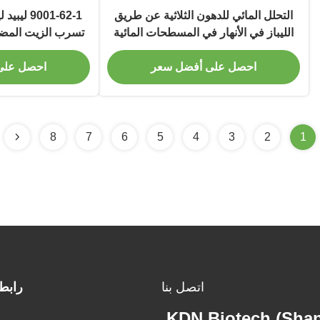
التحلل المائي للدهون الثلاثية عن طريق
الليباز في الأنهار في المسطحات المائية
تسرب الزيت المضاف
الأخرى
احصل على أفضل سعر
احصل على
8
7
6
5
4
3
2
1
اتصل بنا
رابط
KDN Biotech (Shang