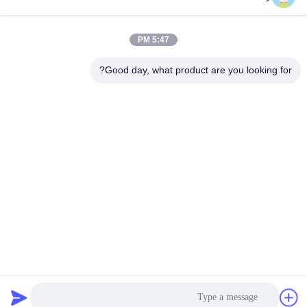
وقت العمل
5:47 PM
9:00-17:30
Good day, what product are you looking for?
عنواننا
العنوان
RM304 ، المبنى 6 ، رقم 88 طريق شنغرونغ ، منطقة بودونغ ، شنغهاي ،
جمهورية الصين الشعبية
الهاتف
86-021-50805885
الصين جودة جيدة انزيم النسيج المورد. حقوق الطبع والنشر © -2026
KDN Biotech (Shanghai) Co., Ltd. جميع الحقوق محفوظة
سياسة الخصوصية
|
خريطة الموقع