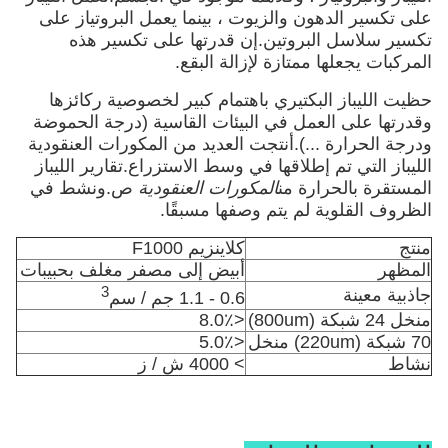
على تكسير الدهون والزيوت ، بينما يعمل البروتياز على
تكسير سلاسل البروتين.إن قدرتها على تكسير هذه
المركبات يجعلها ممتازة لإزالة البقع.
حظيت الليباز البكتيري باهتمام كبير لخصوصية ركائزها
وقدرتها على العمل في البيئات القاسية (درجة الحموضة
ودرجة الحرارة ...).أنتجت العديد من المكورات العنقودية
الليباز التي تم إطلاقها في وسط الاستزراع.تقارير الليباز
المستقرة بالحرارة من
المكورات العنقودية
ص.ونشط في
الظروف القلوية لم يتم وصفها مسبقًا.
منتج
كلاينزيم F1000
المظهر
أبيض إلى مصفر مغلف بحبيبات
3
جاذبية معينة
0.6 - 1.1 جم / سم
منخل 24 شبكة (800um)
<8.0٪
70 شبكة (220um) منخل
<5.0٪
نشاط
> 4000 ش / ز