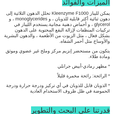
الميزات والفوائد
يمكن لليباز Kleenzyme F1000 تحلل الدهون الثلاثية إلى
دهون ثنائية أكثر قابلية للذوبان ، و monoglycerides ، و
glycerol ، و أحماض دهنية مجانية.يستخدم الليباز في
تركيبات المنظفات لإزالة البقع المحتوية على الدهون
بشكل فعال ، مثل الزيوت من الأطعمة ، والدهون البشرية
والأوساخ مثل أحمر الشفاه.
يتكون من مستحضر إنزيم مركز وملح غير عضوي وموثق
ومادة طلاء.
* مظهر رمادي-أبيض جرانلي
* الرائحة: رائحة مخمرة قليلاً
* الذوبان قابل للذوبان في أي تركيز ودرجة حرارة ودرجة
الحموضة في ظل ظروف الاستخدام العادية
قدرتنا على البحث والتطوير