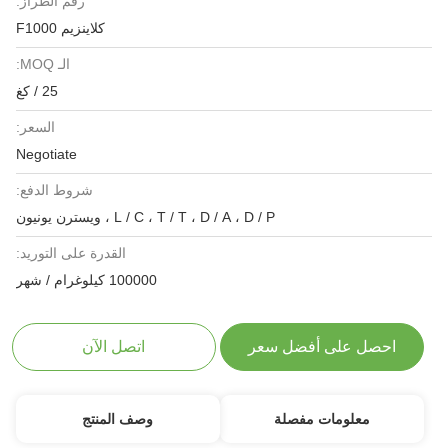
رقم الطراز:
كلاينزيم F1000
الـ MOQ:
25 / كغ
السعر:
Negotiate
شروط الدفع:
L / C ، T / T ، D / A ، D / P ، ويسترن يونيون
القدرة على التوريد:
100000 كيلوغرام / شهر
احصل على أفضل سعر
اتصل الآن
معلومات مفصلة
وصف المنتج