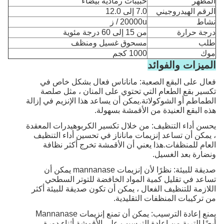
المظهر
حبيبات رمادية بيضاء
الرقم الهيدروجيني
7.0 إلى 12.0
نشاط
20000u / ز
درجة حرارة
من 15 إلى 60 درجة مئوية
طلب
مسحوق غسيل ومنظف
موك
1000 كجم
الميزات والفوائد
فعال على البقع الصعبة: ماناناس فعال بشكل خاص في
تكسير بقع الطعام التي تحتوي على المنان ، مثل صلصة
الطماطم أو الشوكولاتة.يمكن أن يساعد هذا الإنزيم في إزالة
هذه البقع العنيدة من الأقمشة بسهولة.
يحسن أداء التنظيف: من خلال تكسير الكربوهيدرات المعقدة
، يمكن أن تساعد إنزيمات ماناناز في تحسين أداء التنظيف
العام للمنظفات.هذا يعني أن الأقمشة تخرج أكثر نظافة
ونضارة بعد الغسيل.
صديقة للبيئة: نظرًا لأن إنزيمات mannanase يمكن أن
تساعد في تقليل كمية المواد الخافضة للتوتر السطحي
اللازمة للتنظيف الفعال ، يمكن أن تكون صديقة للبيئة أكثر
من تركيبات المنظفات التقليدية.
يمنع إعادة الترسيب: يمكن أن تمنع إنزيمات Mannanase
أيضًا التربة من إعادة الترسيب على الأقمشة أثناء دورة