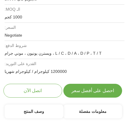
الـ MOQ:
1000 كجم
السعر:
Negotiate
شروط الدفع:
L / C ، D / A ، D / P ، T / T ، ويسترن يونيون ، موني جرام
القدرة على التوريد:
1200000 كيلوجرام / كيلوجرام شهريا
احصل على أفضل سعر
اتصل الآن
معلومات مفصلة
وصف المنتج