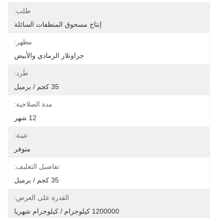
طلب:
إنتاج مسحوق المنظفات السائلة
مظهر:
جراونلار الرمادي والأبيض
طَرد:
35 كجم / برميل
مدة الصلاحية:
12 شهر
عينة:
متوفر
تفاصيل التغليف:
35 كجم / برميل
القدرة على العرض:
1200000 كيلوجرام / كيلوجرام شهريا