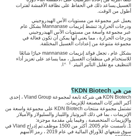
الغسيل.يساعد ذلك في الحفاظ على نظافة الأقمشة لفترات
أطول من الوقت.
يعمل عبر مجموعة من مستويات الأس الهيدروجيني
ودرجات الحرارة: تنشط إنزيمات Mannanase بشكل عام
عبر مجموعة واسعة من مستويات الأس الهيدروجيني
ودرجات الحرارة ، مما يعني أنها يمكن أن تكون فعالة في
مجموعة متنوعة من إعدادات الغسيل المختلفة.
بشكل عام ، تجعل فوائد إنزيمات mannanase خيارًا شائعًا
للاستخدام في منظفات الغسيل ، مما يساعد على تعزيز أداء
التنظيف مع تقليل التأثير البيئي أيضًا.
من هي KDN Biotech؟
KDN Biotech هي شركة تابعة لمجموعة Vland Group ، إحدى
أكبر الشركات المصنعة للإنزيمات.
تشتمل مجموعة منتجات KDN Biotech على مجموعة واسعة من
الإنزيمات ، بما في ذلك البروتياز والليباز والسليولاز والأميلاز
والإنزيمات المتخصصة ، وفيما يلي مقدمة موجزة:
1. تأسست عام 2005. أكثر من 1500 موظف.تم إدراج Vland في
سوق شنغهاي للأوراق المالية في عام 2019 ، رمز الأسهم