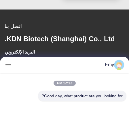
اتصل بنا
KDN Biotech (Shanghai) Co., Ltd.
البريد الإلكتروني
panxy@vlandgroup.com
Emy
وقت العمل
12:12 PM
9:00-17:30
Good day, what product are you looking for?
عنواننا
العنوان
RM304 ، المبنى 6 ، رقم 88 طريق شنغرونغ ، منطقة بودونغ ، شنغهاي ،
جمهورية الصين الشعبية