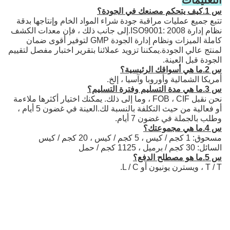
س 1.كيف يتحكم مصنعك في الجودة؟
تتبع جميع عمليات مراقبة جودة شراء المواد الخام وإنتاجها بدقة
نظام إدارة ISO9001: 2008.إلى جانب ذلك ، فإن معدات الكشف
كاملة الميزات ونظام إدارة الجودة GMP لتوفير أقوى ضمان
لمنتج عالي الجودة.يمكننا تزويد عملائنا بتقرير اختبار مفصل لتقييم
الجودة قبل العينة.
س 2.ما هي أسواقك الرئيسية؟
أمريكا الشمالية وأوروبا وآسيا ، إلخ.
س 3.ما هي مدة التسليم وفترة التسليم؟
نحن نقبل FOB ، CIF ، وما إلى ذلك. يمكنك اختيار أكثرها ملاءمة
أو فعالية من حيث التكلفة بالنسبة لك.العينة في غضون 5 أيام ،
وطلب بالجملة في غضون 7 أيام.
س 4.ما هي مجموعتك؟
مسحوق: 1 كجم / كيس ، 5 كجم / كيس ، 20 كجم / كيس
السائل: 30 كجم / برميل ، 1125 كجم / حمل
س 5.ما هو مصطلح الدفع؟
T / T ، ويسترن يونيون أو L / C.