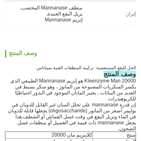
منظف ​​Mannanase المخصب
, 
إبراز:
يزيل البقع العنيدة
, 
إنزيم Mannanase
وصف المنتج
الحل للبقع المستعصية: تركيبة المنظفات الغنية بميناناس
وصف المنتج
Kleenzyme Man 20000 هو إنزيم Mannanase الطبيعي الذي
يكسر السكريات المصنوعة من المانوز ، وهو سكر بسيط.في
العديد من النباتات ، يعتبر المانان الموجود في البذور احتياطيًا
للكربوهيدرات
إن قدرة mannanase على تحلل المنان غير القابل للذوبان في
بوليمر أصغر من المانوز (oligosaccharide) يجعلها قابلة للذوبان
في الماء وتزيل البقع في وقت غسل القماش أو الشطف.هذا
يجعل mannanase ذات قيمة في الغسيل أو منظفات غسل
الصحون.
منتج
كلاينزيم مان 20000