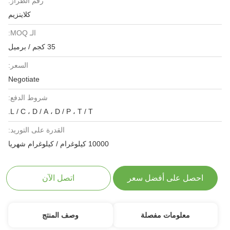
رقم الطراز:
كلاينزيم
الـ MOQ:
35 كجم / برميل
السعر:
Negotiate
شروط الدفع:
L / C ، D / A ، D / P ، T / T.
القدرة على التوريد:
10000 كيلوغرام / كيلوغرام شهريا
احصل على أفضل سعر
اتصل الآن
معلومات مفصلة
وصف المنتج