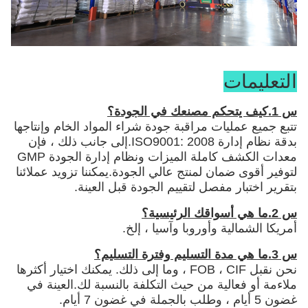
التعليمات
س 1.كيف يتحكم مصنعك في الجودة؟
تتبع جميع عمليات مراقبة جودة شراء المواد الخام وإنتاجها
بدقة نظام إدارة ISO9001: 2008.إلى جانب ذلك ، فإن
معدات الكشف كاملة الميزات ونظام إدارة الجودة GMP
لتوفير أقوى ضمان لمنتج عالي الجودة.يمكننا تزويد عملائنا
بتقرير اختبار مفصل لتقييم الجودة قبل العينة.
س 2.ما هي أسواقك الرئيسية؟
أمريكا الشمالية وأوروبا وآسيا ، إلخ.
س 3.ما هي مدة التسليم وفترة التسليم؟
نحن نقبل FOB ، CIF ، وما إلى ذلك. يمكنك اختيار أكثرها
ملاءمة أو فعالية من حيث التكلفة بالنسبة لك.العينة في
غضون 5 أيام ، وطلب بالجملة في غضون 7 أيام.