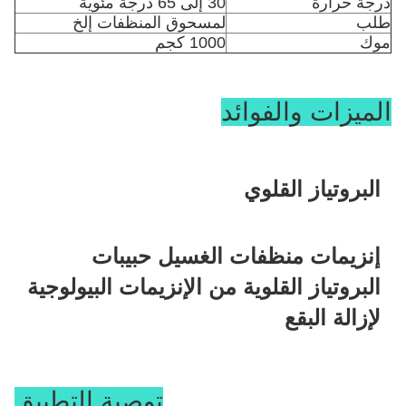
درجة حرارة
30 إلى 65 درجة مئوية
طلب
لمسحوق المنظفات إلخ
موك
1000 كجم
الميزات والفوائد
البروتياز القلوي
إنزيمات منظفات الغسيل حبيبات 
البروتياز القلوية من الإنزيمات البيولوجية 
لإزالة البقع
يتم تحضير البروتياز القلوي عن طريق التخمير المغمور لـ 
توصية التطبيق
Bacillus Subtilis متبوعًا بالتنقية والتركيب.إنه عبارة عن سيرين 