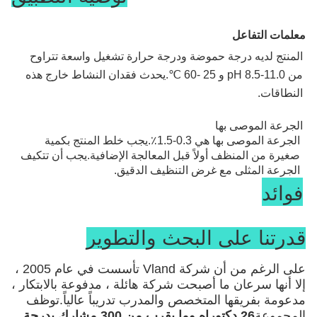
إندو ببتيداز قلوي.
معلمات التفاعل
المنتج لديه درجة حموضة ودرجة حرارة تشغيل واسعة تتراوح 
من pH 8.5-11.0 و 25 -60 ℃.يحدث فقدان النشاط خارج هذه 
النطاقات.
آلية
الجرعة الموصى بها
الجرعة الموصى بها هي 0.3-1.5٪.يجب خلط المنتج بكمية 
البروتياز قادر على تحطيم البروتين إلى ببتيدات قابلة للذوبان 
صغيرة من المنظف أولاً قبل المعالجة الإضافية.يجب أن تتكيف 
وأخيراً أحماض أمينية.يتم تذويب هذه المنتجات الجزيئية الصغيرة 
الجرعة المثلى مع غرض التنظيف الدقيق.
فوائد
في الطور السائل ، وبهذه الطريقة تتم إزالة البقع البروتينية.
* يزيل بكفاءة بقع البروتين على الملابس
قدرتنا على البحث والتطوير
* التقليل من استخدام الصودا الكاوية وثلاثي فوسفات 
الصوديوم
على الرغم من أن شركة Vland تأسست في عام 2005 ،
* حالة غسيل معتدلة وأضرار أقل للأقمشة
إلا أنها سرعان ما أصبحت شركة هائلة ، مدفوعة بالابتكار ،
مدعومة بفريقها المتخصص والمدرب تدريباً عالياً.توظف
المجموعة
26 دكتوراه وما يقرب من 300 مشارك بدرجة