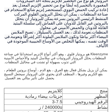
البروتياز هو نوع من التحضير للإنزيم ينتجه أحد الميكروبات
المغمورة بالتخمير.إنه أيضًا نوع من تحضير الإنزيم المعدل بعد
إعادة تركيب الحمض النووي.كمستحضر إنزيم شائع الاستخدام في
صناعة المنظفات ، يمكن أن يتحلل البروتين القلوي المركب
المنشط الرئيسي البروتين بسرعة.يمكن للبروتياز أن يتحلل
بالبروتين غير القابل للذوبان على القماش إلى سلسلة الببتيد
القابلة للذوبان والحمض الأميني في محلول
المنظفات.نعومة.لذلك ، بعد الغسل بالسيليلاز ، تصبح الملابس
البيضاء أكثر بياضًا وتكون الملابس الملونة أكثر إشراقًا ونعومة.في
الوقت نفسه ، يمكنها التخلص من الأوساخ الحبيبية الموجودة في
الألياف.
Kleenzyme هو بروتياز قلوي ، وهو أكثر أنواع الإنزيم استخدامًا في صناعة
المنظفات.يحلل البروتياز البروتينات في سلاسل الببتيد والأحماض الأمينية
التي تذوب بسهولة أو تشتت في محاليل المنظفات.
يمكن أن يزيل بشكل فعال بقع العرق ، بقع الدم ، أوساخ بروتين الطعام ،
بقع الكريم وغيرها ، المنظف الذي يحتوي على البروتياز سيجعل النسيج
يحصل على تأثير مثالي بعد الغسيل.
منتج
كلاينزيم
المظهر
جزيئات بيضاء رمادية
الرقم الهيدروجيني
3-7.5
نشاط
240000u / ز