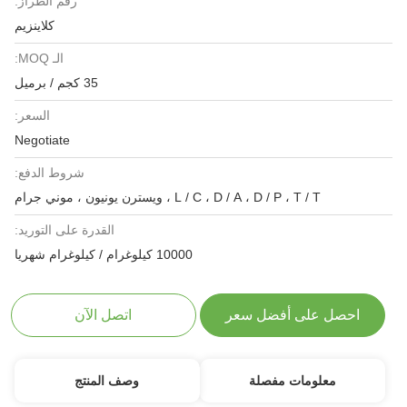
رقم الطراز:
كلاينزيم
الـ MOQ:
35 كجم / برميل
السعر:
Negotiate
شروط الدفع:
L / C ، D / A ، D / P ، T / T ، ويسترن يونيون ، موني جرام
القدرة على التوريد:
10000 كيلوغرام / كيلوغرام شهريا
احصل على أفضل سعر
اتصل الآن
معلومات مفصلة
وصف المنتج