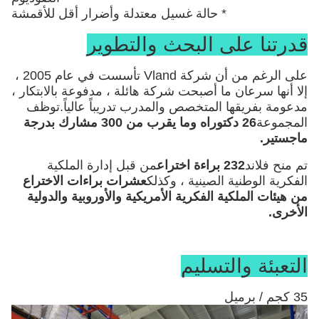
* حالة غسيل معتدلة وأضرار أقل للأقمشة
قدرتنا على البحث والتطوير
على الرغم من أن شركة Vland تأسست في عام 2005 ،
إلا أنها سرعان ما أصبحت شركة هائلة ، مدفوعة بالابتكار ،
مدعومة بفريقها المتخصص والمدرب تدريباً عالياً.توظف
المجموعة
26 دكتوراه وما يقرب من 300 مشارك بدرجة
ماجستير.
تم منح فلاند
232 براءة اختراع
من قبل إدارة الملكية
الفكرية الوطنية الصينية ، وكذلك
عشرات براءات الاختراع
من هيئات الملكية الفكرية الأمريكية والأوروبية والدولية
الأخرى
.
التعبئة والتسليم
35 كجم / برميل