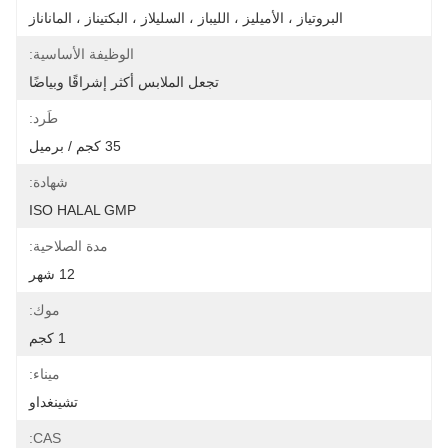
البروتياز ، الأميليز ، الليباز ، السليلاز ، البكتيناز ، الماناناز
الوظيفة الأساسية:
تجعل الملابس أكثر إشراقًا وبياضًا
طَرد:
35 كجم / برميل
شهادة:
ISO HALAL GMP
مدة الصلاحية:
12 شهر
موك:
1 كجم
ميناء:
تشينغداو
CAS: