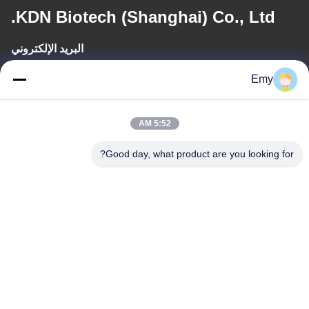
KDN Biotech (Shanghai) Co., Ltd.
البريد الإلكتروني
panxy@vlandgroup.com
Emy
وقت العمل
5:52 AM
9:00-17:30
Good day, what product are you looking for?
عنواننا
العنوان
RM304 ، المبنى 6 ، رقم 88 طريق شنغرونغ ، منطقة بودونغ ، شنغهاي ،
جمهورية الصين الشعبية
الهاتف
86-021-50805885