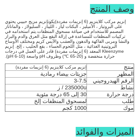
وصف المنتج
إنزيم مركب كلاينزيم (6 إنزيمات مفردة)
يكون
إنزيم مزيج حبيبي يحتوي
على البروتياز ، الأميليز ، البكتات لياز ، الليباز ، السليولاز ، والماناناز
المصمم للاستخدام في صياغة مسحوق المنظفات.يتم استخدامه في
تركيبات المنظفات للمساعدة في إزالة البقع مثل العرق والدم والبراز
والنشا ومربى الفاكهة والدهون والعشب والآيس كريم ومختلف الأوساخ
البروتينية الغذائية ، مثل اللحوم.الحساء ، بقع الحليب ، إلخ. إنزيم
Kleenzyme المعقد (6 إنزيمات مفردة) قادر على العمل في درجات
حرارة منخفضة و (20-65 ℃) وظروف pH واسعة (pH 6-10).
منتج
إنزيم مركب كلاينزيم (6 إنزيمات مفردة)
المظهر
جزيئات بيضاء رمادية
الرقم الهيدروجيني
3-7.5
نشاط
235000u / ز
درجة حرارة
30 إلى 65 درجة مئوية
طلب
لمسحوق المنظفات إلخ
موك
1000 كجم
الميزات والفوائد