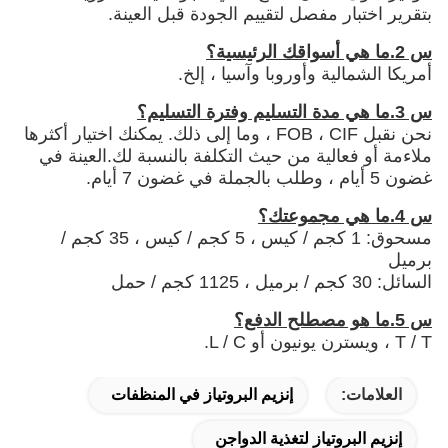
بتقرير اختبار مفصل لتقييم الجودة قبل العينة.
س 2.ما هي أسواقك الرئيسية؟
أمريكا الشمالية وأوروبا وآسيا ، إلخ.
س 3.ما هي مدة التسليم وفترة التسليم؟
نحن نقبل FOB ، CIF ، وما إلى ذلك. يمكنك اختيار أكثرها
ملاءمة أو فعالية من حيث التكلفة بالنسبة لك.العينة في
غضون 5 أيام ، وطلب بالجملة في غضون 7 أيام.
س 4.ما هي مجموعتك؟
مسحوق: 1 كجم / كيس ، 5 كجم / كيس ، 35 كجم /
برميل
السائل: 30 كجم / برميل ، 1125 كجم / حمل
س 5.ما هو مصطلح الدفع؟
T / T ، ويسترن يونيون أو L / C.
العلامات:
إنزيم البروتياز في المنظفات
إنزيم البروتياز لتغذية الدواجن