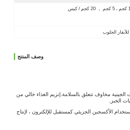
كجم ， 20 كجم / كيس
لأبقار الحلوب
وصف المنتج
KDN .لا تثير التعديلات الجينية مخاوف تتعلق بالسلامة.إنزيم الغذاء خالي من
ات الخبز.
β-D-Glucos في أول مجموعة هيدروكسيل له ، باستخدام الأكسجين الجزيئي كمستقبل للإلكترون ، لإنتاج