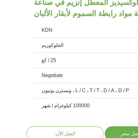
أوكسيديز المعطل إنزيم في صناعة
ة مواد رابطة السموم لأبقار الألبان
KDN
الجلوكوزيم
25 / كغ
Negotiate
L / C ، T / T ، D / A ، D / P ، ويسترن يونيون
100000 كيلوغرام / شهر
ضل سعر
اتصل الآن