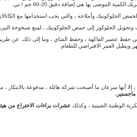
ية الموصى بها هي إضافة دقيق 20-60 جم ​​/ تي.
حمض الجلوكونيك وأملاحه ، والتي يجب استخدامها مع الكاتالاز
ب وتحويل الجلوكوز إلى حمض الجلوكونيك ، لمنع شيخوخة البيرة
ي حفظ عصير الفاكهة ، وحفظ الشاي ، وما إلى ذلك. عن طريق 
ر ويطيل العمر الافتراضي للطعام.
على الرغم من أن شركة Vland تأسست في عام 2005 ، إلا أنها سرعان ما أصبحت شركة هائلة ،
كرية الوطنية الصينية ، وكذلك
عشرات براءات الاختراع من هيئات 