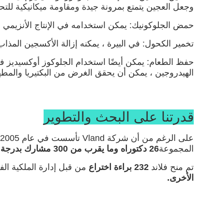
وجعل العجين يتمتع بمرونة جيدة ومقاومة ميكانيكية للتحريك.الكم
حمض الجلوكونيك: يمكن استخدامه في الإنتاج الأنزيمي ل
تخمير الكحول: في البيرة ، يمكنه إزالة الأكسجين المذا
حفظ الطعام: يمكن أيضًا استخدام الجلوكوز أوكسيديز ف
الهيدروجين ، يمكن أن يحقق الغرض من البكتيريا والمطه
قدرتنا على البحث والتطوير
المجموعة
26 دكتوراه وما يقرب من 300 مشارك بدرجة ماجستير.
تم منح فلاند
232 براءة اختراع
من قبل إدارة الملكية الف
الأخرى.