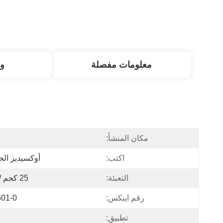
معلومات مفصلة
و
مكان المنشأ:
ا
اكتب:
أوكسيديز الج
التعبئة:
25 كجم / كيس
رقم اينكس:
601-0
تطبيق: