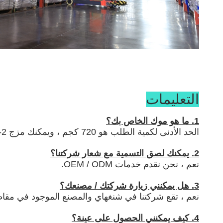
التعليمات
1. ما هو موك الخاص بك؟
الحد الأدنى لكمية الطلب هو 720 كجم ، ويمكنك مزج 2-3 منتجات مختلفة.
2. يمكنك لصق التسمية مع شعار شركتنا؟
نعم ، نحن نقدم خدمات OEM / ODM.
3. هل يمكنني زيارة شركتك / مصنعك؟
نعم ، تقع شركتنا في شنغهاي والمصنع الموجود في مقاطعة Shandong.إذا كنت مهتمًا ، فيمكننا ترتيب الزيارة لشركتنا ومصنعنا ومركز البحث
4. كيف يمكنني الحصول على عينة؟