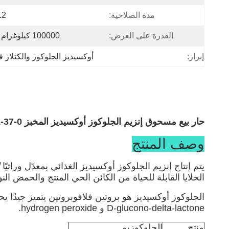
مدة الصلاحية:
12 ش
القدرة على العرض:
100000 كيلوغرام / شهر
إبراز:
أوكسيديز الجلوكوز والكتلاز ف
حار بيع مسحوق إنزيم الجلوكوز أوكسيديز المخبز CAS 9001-37-0 بسعر جيد
وصف المنتج
يتم إنتاج إنزيم الجلوكوز أوكسيديز الغذائي بمعدّل وراثيًا
الخلايا القابلة للحياة من الكائن الحي المنتج والحمض 
D-glucono-delta-lactone و hydrogen peroxide.
منتج
الجلوكوزيم