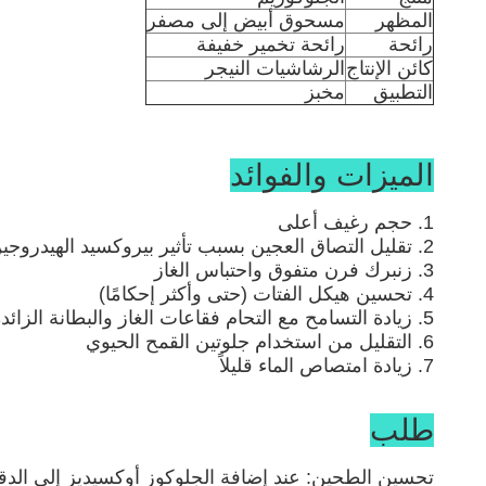
المظهر
مسحوق أبيض إلى مصفر
رائحة
رائحة تخمير خفيفة
كائن الإنتاج
الرشاشيات النيجر
التطبيق
مخبز
الميزات والفوائد
1. حجم رغيف أعلى
2. تقليل التصاق العجين بسبب تأثير بيروكسيد الهيدروجين على تجفيف السطح
3. زنبرك فرن متفوق واحتباس الغاز
4. تحسين هيكل الفتات (حتى وأكثر إحكامًا)
5. زيادة التسامح مع التحام فقاعات الغاز والبطانة الزائدة بسبب توقف الخط غير المتوقع
6. التقليل من استخدام جلوتين القمح الحيوي
7. زيادة امتصاص الماء قليلاً
طلب
تحسين الطحين: عند إضافة الجلوكوز أوكسيديز إلى الدقيق