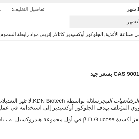
هر
تفاصيل التغليف:
1 كجم ، 5 
ي صناعة الأغذية
, 
الجلوكوز أوكسيديز كاتالاز إنزيم
, 
مواد رابطة السموم ل
الرشاشيات النيجر
سلالة بواسطة Biotech
النووي المؤتلف.يهدف الجلوكوز أوكسيديز إلى استخدامه في عملي
الجلوكوز أوكسيديز هو بروتين فلافوبروتين يتميز جيدًا يحفز أكسدة e