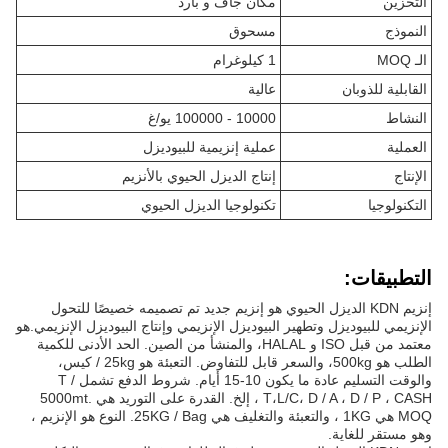
التخزين
مكان جاف و بارد
النموذج
مسحوق
الـ MOQ
1 كيلوغرام
القابلية للذوبان
عالية
النشاط
10000 - 100000 يو/غ
العملية
عملية إنزيمية للبيوديزل
الإنتاج
إنتاج الديزل الحيوي بالأنزيم
التكنولوجيا
تكنولوجيا الديزل الحيوي
التطبيقات:
إنزيم KDN الديزل الحيوي هو إنزيم جديد تم تصميمه خصيصًا للتحول
الإنزيمي للبيوديزل وتطهير البيوديزل الإنزيمي وإنتاج البيوديزل الإنزيمي.هو
معتمد من قبل ISO و HALAL، والمنشأ من الصين. الحد الأدنى للكمية
الطلب هو 500kg، والسعر قابل للتفاوض. التعبئة هو 25kg / كيس،
والوقت التسليم عادة ما يكون 10-15 أيام. شروط الدفع تشمل T /
T،L/C، D / A ، D / P ، CASH ، إلخ. القدرة على التوريد هي 5000mt.
MOQ هي 1KG ، والتعبئة والتغليف هي 25KG / Bag. النوع هو الإنزيم ،
وهو مستقر للغاية.