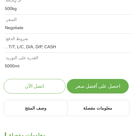
الـ MOQ:
500kg
السعر:
Negotiate
شروط الدفع:
T/T, L/C, D/A, D/P, CASH...
القدرة على التوريد:
5000mt
احصل على أفضل سعر
اتصل الآن
معلومات مفصلة
وصف المنتج
معلومات مفصلة