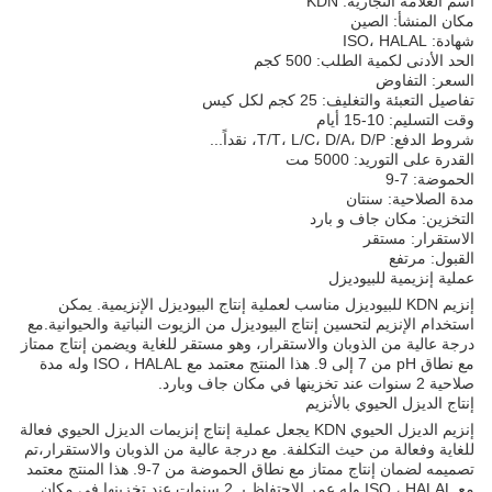
اسم العلامة التجارية: KDN
مكان المنشأ: الصين
شهادة: ISO، HALAL
الحد الأدنى لكمية الطلب: 500 كجم
السعر: التفاوض
تفاصيل التعبئة والتغليف: 25 كجم لكل كيس
وقت التسليم: 10-15 أيام
شروط الدفع: T/T، L/C، D/A، D/P، نقداً...
القدرة على التوريد: 5000 مت
الحموضة: 7-9
مدة الصلاحية: سنتان
التخزين: مكان جاف و بارد
الاستقرار: مستقر
القبول: مرتفع
عملية إنزيمية للبيوديزل
إنزيم KDN للبيوديزل مناسب لعملية إنتاج البيوديزل الإنزيمية. يمكن
استخدام الإنزيم لتحسين إنتاج البيوديزل من الزيوت النباتية والحيوانية.مع
درجة عالية من الذوبان والاستقرار، وهو مستقر للغاية ويضمن إنتاج ممتاز
مع نطاق pH من 7 إلى 9. هذا المنتج معتمد مع ISO ، HALAL وله مدة
صلاحية 2 سنوات عند تخزينها في مكان جاف وبارد.
إنتاج الديزل الحيوي بالأنزيم
إنزيم الديزل الحيوي KDN يجعل عملية إنتاج إنزيمات الديزل الحيوي فعالة
للغاية وفعالة من حيث التكلفة. مع درجة عالية من الذوبان والاستقرار،تم
تصميمه لضمان إنتاج ممتاز مع نطاق الحموضة من 7-9. هذا المنتج معتمد
مع ISO ، HALAL وله عمر الاحتفاظ بـ 2 سنوات عند تخزينها في مكان