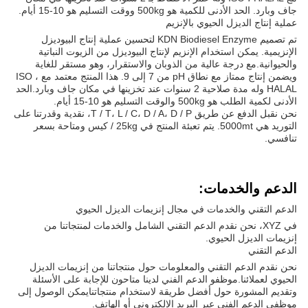
جاف وبارد. الحد الأدنى للكمية هو 500kg ووقت التسليم هو 10-15 أيام.
عملية إنتاج الديزل الحيوي بالإنزيم
تم تصميم KDN Biodiesel Enzyme لتحسين عملية إنتاج البيوديزل
الإنزيمية. يمكن استخدام الإنزيم لإنتاج البيوديزل من الزيوت النباتية
والحيوانية.مع درجة عالية من الذوبان والاستقرار، وهو مستقر للغاية
ويضمن إنتاج ممتاز مع نطاق pH من 7 إلى 9. هذا المنتج معتمد مع ISO ،
HALAL وله مدة صلاحية 2 سنوات عند تخزينها في مكان جاف وبارد.الحد
الأدنى لكمية الطلب هو 500kg والوقت التسليم هو 10-15 أيام.
نحن نقبل الدفع عن طريق T / T، L / C، D / A، D / P، نقدية وقدرتنا على
التوريد هي 5000mt. يتم تعبئة المنتج في 25kg / كيس ومتاحة بسعر
تنافسي.
الدعم والخدمات:
الدعم التقني والخدمات في مجال إنزيمات الديزل الحيوي
في XYZ، نحن نقدم الدعم التقني الشامل والخدمات لمنتجاتنا من
إنزيمات الديزل الحيوي.
الدعم التقني
نحن نقدم الدعم التقني والمعلومات حول منتجاتنا من إنزيمات الديزل
الحيوي لعملائنا.موظفو الدعم الفني لدينا متاحون للإجابة على الأسئلة
وتقديم المشورة حول أفضل طريقة لاستخدام منتجاتنايمكن الوصول إلى
موظفي الدعم الفني عبر البريد الإلكتروني أو الهاتف.