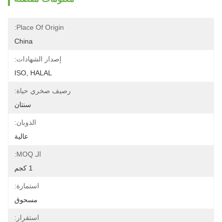
Place Of Origin:
China
إصدار الشهادات:
ISO, HALAL
رصيف صخري حياة:
سنتان
الذوبان:
عالية
الـ MOQ:
1 كجم
استمارة:
مسحوق
استقرار: