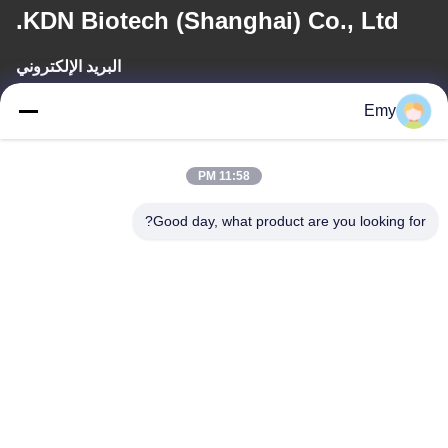
KDN Biotech (Shanghai) Co., Ltd.
البريد الإلكتروني
panxy@vlandgroup.com
Emy
وقت العمل
11:58 PM
9:00-17:30
Good day, what product are you looking for?
عنواننا
العنوان
RM304 ، المبنى 6 ، رقم 88 طريق شنغرونغ ، منطقة بودونغ ، شنغهاي ،
جمهورية الصين الشعبية
الهاتف
86-021-50805885