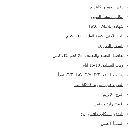
رقم النموذج: كلينزيم
مكان المنشأ: الصين
شهادة: ISO، HALAL
الحد الأدنى لكمية الطلب: 500 كجم
السعر: التفاوض
تفاصيل التعبئة والتغليف: 25 كجم لكل كيس
وقت التسليم: 10-15 أيام
شروط الدفع: T/T، L/C، D/A، D/P، نقداً...
القدرة على التوريد: 5000 مت
النوع: الإنزيم
الاستقرار: مستقر
التخزين: مكان جاف و بارد
المنشأ: الصين