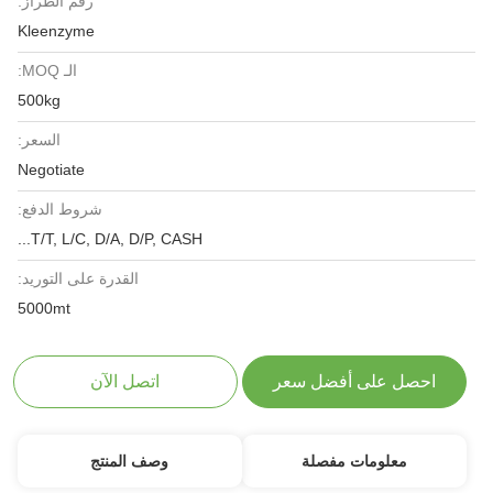
رقم الطراز:
Kleenzyme
الـ MOQ:
500kg
السعر:
Negotiate
شروط الدفع:
T/T, L/C, D/A, D/P, CASH...
القدرة على التوريد:
5000mt
احصل على أفضل سعر
اتصل الآن
معلومات مفصلة
وصف المنتج