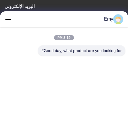
البريد الإلكتروني
panxy@vlandgroup.com
Emy
وقت العمل
3:19 PM
9:00-17:30
Good day, what product are you looking for?
عنواننا
العنوان
RM304 ، المبنى 6 ، رقم 88 طريق شنغرونغ ، منطقة بودونغ ، شنغهاي ،
جمهورية الصين الشعبية
الهاتف
86-021-50805885