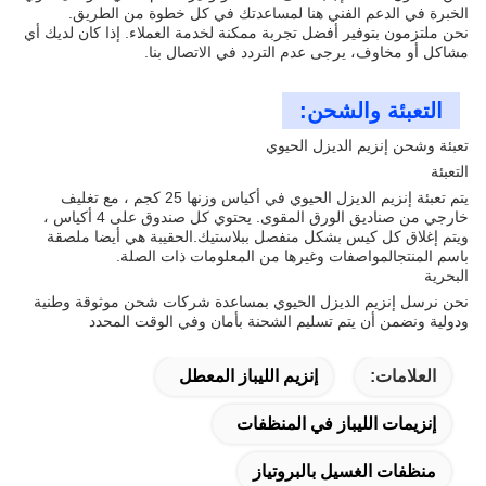
الخبرة في الدعم الفني هنا لمساعدتك في كل خطوة من الطريق.
نحن ملتزمون بتوفير أفضل تجربة ممكنة لخدمة العملاء. إذا كان لديك أي
مشاكل أو مخاوف، يرجى عدم التردد في الاتصال بنا.
التعبئة والشحن:
تعبئة وشحن إنزيم الديزل الحيوي
التعبئة
يتم تعبئة إنزيم الديزل الحيوي في أكياس وزنها 25 كجم ، مع تغليف
خارجي من صناديق الورق المقوى. يحتوي كل صندوق على 4 أكياس ،
ويتم إغلاق كل كيس بشكل منفصل ببلاستيك.الحقيبة هي أيضا ملصقة
باسم المنتجالمواصفات وغيرها من المعلومات ذات الصلة.
البحرية
نحن نرسل إنزيم الديزل الحيوي بمساعدة شركات شحن موثوقة وطنية
ودولية ونضمن أن يتم تسليم الشحنة بأمان وفي الوقت المحدد
العلامات:
إنزيم الليباز المعطل
إنزيمات الليباز في المنظفات
منظفات الغسيل بالبروتياز