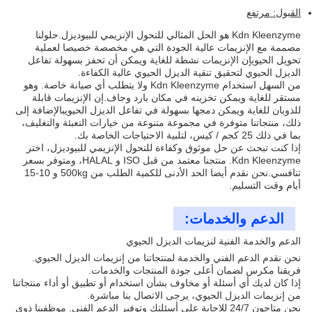
القبول: مرتفع
Kdn Kleenzyme هو الحل المثالي للتحول الإنزيمي للبيوديزل.حلولنا
مصممة مع الإنزيمات عالية الجودة التي هي مخصصة خصيصا لعملية
تحويل الحيويإن الإنزيمات نشطة للغاية ويمكن أن تحفز بسهولة تفاعل
الديزل الحيوي لتحقيق تنقية الديزل الحيوي عالية الكفاءة.
من السهل استخدام Kdn Kleenzyme ولا يتطلب أي صيانة خاصة. وهو
مستقر للغاية ويمكن تخزينه في مكان بارد وجاف.إن الإنزيمات قابلة
للذوبان للغاية ويمكن دمجها بسهولة في تفاعل الديزل الحيويبالإضافة إلى
ذلك، منتجاتنا متوفرة في مجموعة متنوعة من خيارات التعبئة والتغليف،
بما في ذلك 25 كجم / كيس، لتلبية الاحتياجات الخاصة بك.
إذا كنت تبحث عن حل موثوق وكفاءة للتحول الإنزيمي للبيوديزل، اختر
Kdn Kleenzyme. منتجنا معتمد من قبل ISO و HALAL، ومتوفر بسعر
تنافسي.نحن نقدم أيضا الحد الأدنى للكمية الطلب من 500kg و 10-15
أيام وقت التسليم.
الدعم والخدمات:
الدعم والخدمة الفنية لنزيمات الديزل الحيوي
نحن نقدم الدعم الفني والخدمة لمنتجاتنا من إنزيمات الديزل الحيوي.
فريقنا مكرس لضمان أعلى جودة المنتجات والخدمات.
إذا كان لديك أي أسئلة أو مخاوف بشأن استخدام أو تطبيق أو أداء منتجاتنا
من إنزيمات الديزل الحيوي، يرجى الاتصال بنا مباشرة.
نحن متاحون 24/7 للإجابة على أسئلتك وتوفير الدعم الفني. موظفينا ذوي