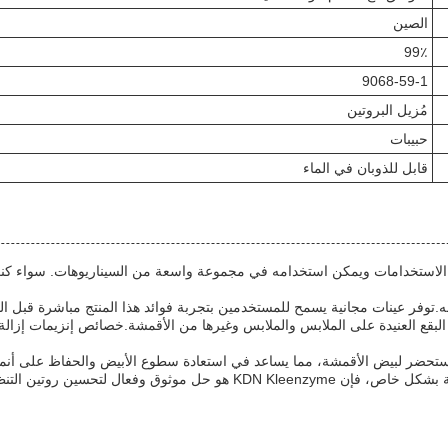
الصين
99٪
9068-59-1
مُزيل البروتين
حبيبات
قابل للذوبان في الماء
فق مع معظم مواد الغسيل ، فإن KDN Kleenzyme متعددة الاستخدامات ويمكن استخدامه في مجموعة واسعة من ا
يقات المنتج، فإن KDN Kleenzyme مثالية لمعالجة البقع العنيدة على الملابس والملابس وغيرها من الأقمشة.
لتحسين روتين التنظيف الخاص بك.