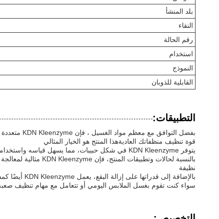
بلد المنشأ
النقاء
رقم الحالة
استخدام
النموذج
القابلية للذوبان
التطبيقات:
بفضل التوا
قوة تنظيف منظفاتك العاديةهذا المنتج هو الخيار المثالي
يتوفر KDN Kleenzyme في شكل حبيبات، مما يسهل قياسه واستخدامه.توفر عينات مجانية يسمح للمستخدمين بتجربة فوائد هذا المنتج مباشرة قبل القيام بالشراء.
بالنسبة لحالات وتطب
نظيفة
بالإضافة إلى قدراتها على إزالة البقع، يعمل KDN Kleenzyme أيضًا كمستحضر لبيض الأقمشة، مما يساعد في استعادة سطوع الأبيض والحفاظ على أنماط الملونة تبدو نابضة بالحياة.
سواء كنت تقوم بغسل الملابس اليومي أو تتعامل مع مهام تنظيف صعبة بشكل خاص، فإن KDN Kleenzyme هو حل موثوق وفعال 
التخصيص: