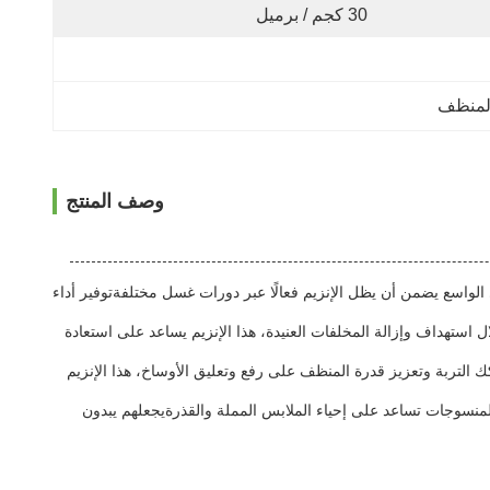
30 كجم / برميل
 المنظف
وصف المنتج
 العمل في نطاق درجة الحرارة من 30-60 درجة مئوية.هذا التسامح الحراري الواسع يضمن أن يظل الإنزيم فعالًا عبر دورات غسل مختلفةتوفير أداء
استهداف وإزالة المخلفات العنيدة، هذا الإنزيم يساعد على استعادة
 التربة وتعزيز قدرة المنظف على رفع وتعليق الأوساخ، هذا الإنزيم
 للمنسوجات تساعد على إحياء الملابس المملة والقذرةيجعلهم يبدون