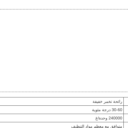
رائحة تخمر خفيفة
30-60 درجة مئوية
240000 وحدة/غ
متوافق مع معظم مواد التنظيف