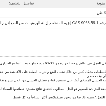
تفاصيل التغليف:
طن
رقم CAS 9068-59-1 إنزيم المنظف
, 
إزالة البروتينات من البقع إنزيم
واحدة من الميزات الرئيسية لمستحضرات التنظيف المعززة هي تنوعها في
لمنظفات بشكل كبير من خلال تحليل البقع والتراب الصلبة على الأقمشة.من خلال 
ن أي وقت مضى.
لجة الغسيل المضخم أيضًا على تحسين كفاءة تنظيف الغسيل.من خلال تسريع تفكك
لصيغة المزايدة للمطهر هو الحل المطلوب لتحقيق نتائج متميزة.خصائصها البيضاء
يل المُعزّز"وتتمتع بالرضا من وجود نظيفملابس أكثر إشراقاً مع كل غسيل