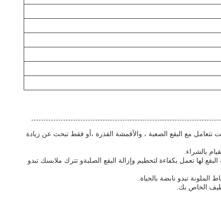
لسيناريوهات. سواء كنت تتعامل مع البقع الصعبة ، والأقمشة القذرة ،أو فقط تبحث عن زيادة
خصائص إنزيمات إزالة البقع لها تعمل بكفاءة لتحطيم وإزالة البقع الصلبةو تترك ملابسك تبدو