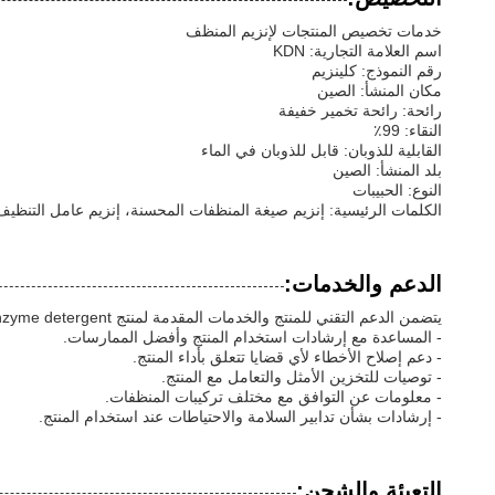
خدمات تخصيص المنتجات لإنزيم المنظف
اسم العلامة التجارية: KDN
رقم النموذج: كلينزيم
مكان المنشأ: الصين
رائحة: رائحة تخمير خفيفة
النقاء: 99٪
القابلية للذوبان: قابل للذوبان في الماء
بلد المنشأ: الصين
النوع: الحبيبات
الكلمات الرئيسية: إنزيم صيغة المنظفات المحسنة، إنزيم عامل التنظي
الدعم والخدمات:
يتضمن الدعم التقني للمنتج والخدمات المقدمة لمنتج Enzyme detergent:
- المساعدة مع إرشادات استخدام المنتج وأفضل الممارسات.
- دعم إصلاح الأخطاء لأي قضايا تتعلق بأداء المنتج.
- توصيات للتخزين الأمثل والتعامل مع المنتج.
- معلومات عن التوافق مع مختلف تركيبات المنظفات.
- إرشادات بشأن تدابير السلامة والاحتياطات عند استخدام المنتج.
التعبئة والشحن: