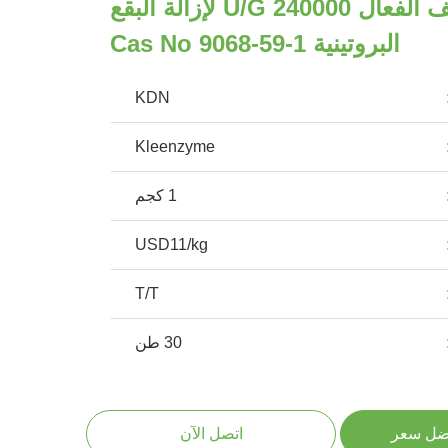
إنزيم المنظف الفعال 240000 U/g لإزالة البقع
البروتينية Cas No 9068-59-1
KDN
Kleenzyme
1 كجم
USD11/kg
T/T
30 طن
ضل سعر
اتصل الآن