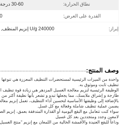
نطاق الحرارة:
30-60 درجة مئوية
القدرة على العرض:
30 
إبراز:
240000 U/g إنزيم المنظف
, 
وصف المنتج:
تنظيف ثابت وموثوق به.
الوظيفة الرئيسية لنزيم معالجة الغسيل المزدهر هي زيادة قوة تنظيف ا
طازجة و إشراق ملابسك، مما يجعلها تبدو و تشعر بأنها نظيفة أكثر م
بالإضافة إلى وظيفتها الأساسية لتحسين أداء التنظيف، تعمل إنزيم معا
يضمن عملية تنظيف شاملة وفعالة مع كل غسل.
سواء كنت تتعامل مع البقع اليومية أو القذارة المتدفقة بعمق، إنزيم ا
لامعين وجدد ومتجددين بعد كل غسيل
وداعاً للبقع العنيدة والأقمشة الخالية من اللمعان مع إنزيم "منتج الغس