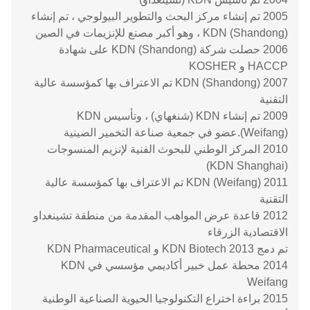
2005 تم إنشاء مركز البحث والتطوير البيولوجي ، تم إنشاء
KDN (Shandong) ، وهو أكبر مصنع للإنزيمات في الصين
2006 حصلت شركة KDN (Shandong) على شهادة
HACCP و KOSHER
2007 KDN (Shandong) تم الاعتراف بها كمؤسسة عالية
التقنية
2009 تم إنشاء KDN (شنغهاي) ، وتأسيس KDN
(Weifang).عضو في جمعية صناعة التخمير الصينية
2010 المركز الوطني للبحوث الفنية لإنزيم المنسوجات
(KDN Shanghai)
2011 KDN (Weifang) تم الاعتراف بها كمؤسسة عالية
التقنية
2012 قاعدة عرض المواهب المقدمة من منطقة تشينغداو
الاقتصادية الزرقاء
تم دمج 2013 KDN Biotech و KDN Pharmaceutical
2014 محطة عمل خبير أكاديمي مؤسسي في KDN
Weifang
2015 براءة اختراع التكنولوجيا الحيوية الصناعية الوطنية