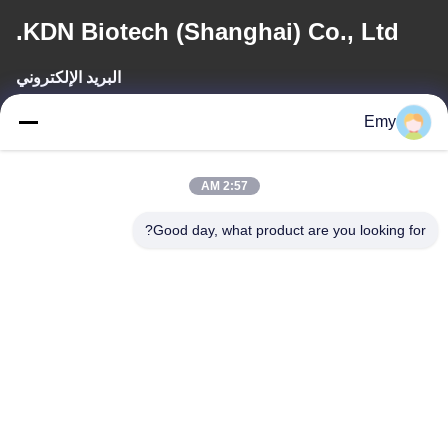
KDN Biotech (Shanghai) Co., Ltd.
البريد الإلكتروني
panxy@vlandgroup.com
Emy
وقت العمل
2:57 AM
9:00-17:30
Good day, what product are you looking for?
عنواننا
العنوان
RM304 ، المبنى 6 ، رقم 88 طريق شنغرونغ ، منطقة بودونغ ، شنغهاي ،
جمهورية الصين الشعبية
الهاتف
86-021-50805885