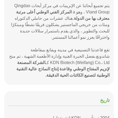
يتم تجميع أبحاثنا عن الإنزيمات في مركز أبحاث Qingdao
Vland Group ، وهو a
المركز الفني الوطني أعلى مرتبة
معترف بها من الدولة
.هناك عشرات من حاملي الدكتوراه
ومئات من خريجي الماجستير يشكلون فريقًا نشطًا ومبتكرًا
للبحث والتطوير ، والذي يقدم باستمرار سلالات جديدة
واختراقًا يعزز نمو أعمالنا المستمر.
تقع قاعدتنا التصنيعية في مدينة ويفانغ بمقاطعة
شاندونغ.بفضل الخبرة الغنية وإدارة الأطعمة الشهية ، تم منح
KDN Biotech (Weifang) Co.، Ltd كـ
الشركة المصنعة
لإنزيم المفتاح الوطني وقاعدة إنتاج النماذج عالية التقنية
الوطنية لتصنيع الكائنات الحية الدقيقة.
تاريخ
2004 تم تأسيس KDN (تشينغداو)