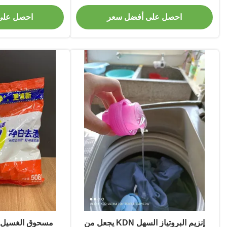
في التربة
ترقية كفا
احصل على أفضل سعر
احصل على
إنزيم البروتياز السهل KDN يجعل من
مسحوق الغسيل ا