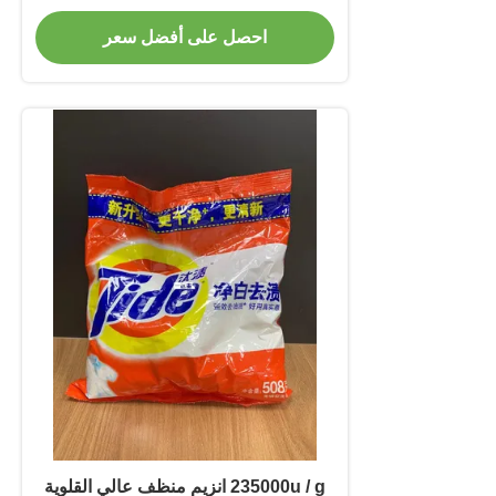
احصل على أفضل سعر
235000u / g انزيم منظف عالي القلوية