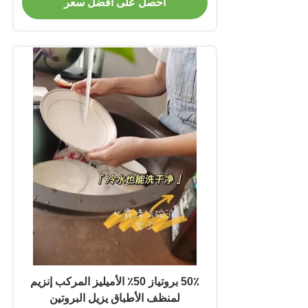
احصل على أفضل سعر
50٪ بروتياز 50٪ الأميليز المركب إنزيم
لمنظف الأطباق يزيل البروتين