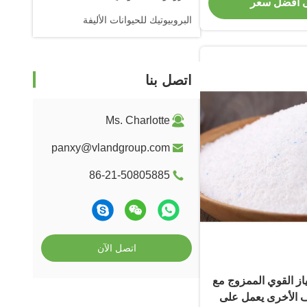
 أفضل سعر
البروبيوتيك للحيوانات الأليفة
اتصل بنا
Ms. Charlotte
panxy@vlandgroup.com
86-21-50805885
اتصل الآن
از القوي الممزوج مع
يف الأخرى يعمل على