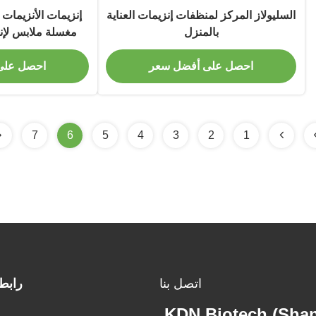
السليولاز المركز لمنظفات إنزيمات العناية
إنزيمات الأنزيمات ا
بالمنزل
مغسلة ملابس لإن
احصل على أفضل سعر
احصل على
7
6
5
4
3
2
1
اتصل بنا
رابط
KDN Biotech (Shang